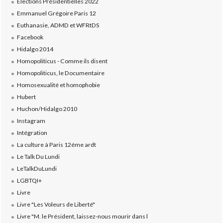
Elections Présidentielles 2022
Emmanuel Grégoire Paris 12
Euthanasie, ADMD et WFRtDS
Facebook
Hidalgo 2014
Homopoliticus - Comme ils disent
Homopoliticus, le Documentaire
Homosexualité et homophobie
Hubert
Huchon/Hidalgo 2010
Instagram
Intégration
La culture à Paris 12éme ardt
Le Talk Du Lundi
LeTalkDuLundi
LGBTQI+
Livre
Livre "Les Voleurs de Liberté"
Livre "M. le Président, laissez-nous mourir dans l