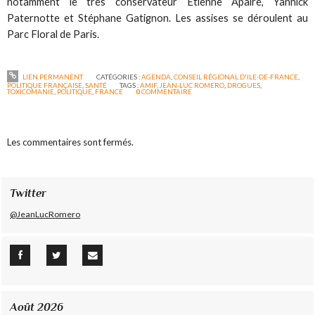
notamment le très conservateur Etienne Apaire, Yannick
Paternotte et Stéphane Gatignon. Les assises se déroulent au
Parc Floral de Paris.
LIEN PERMANENT
CATÉGORIES :
AGENDA
,
CONSEIL RÉGIONAL D'ILE-DE-FRANCE
,
POLITIQUE FRANÇAISE
,
SANTÉ
TAGS :
AMIF
,
JEAN-LUC ROMERO
,
DROGUES
,
TOXICOMANIE
,
POLITIQUE
,
FRANCE
0
COMMENTAIRE
Les commentaires sont fermés.
Twitter
@JeanLucRomero
Août 2026