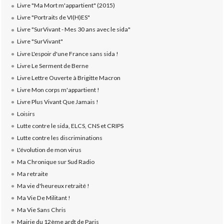
Livre "Ma Mort m'appartient" (2015)
Livre "Portraits de VI(H)ES"
Livre "SurVivant - Mes 30 ans avec le sida"
Livre "SurVivant"
Livre L'espoir d'une France sans sida !
Livre Le Serment de Berne
Livre Lettre Ouverte à Brigitte Macron
Livre Mon corps m'appartient !
Livre Plus Vivant Que Jamais !
Loisirs
Lutte contre le sida, ELCS, CNS et CRIPS
Lutte contre les discriminations
L'évolution de mon virus
Ma Chronique sur Sud Radio
Ma retraite
Ma vie d'heureux retraité !
Ma Vie De Militant !
Ma Vie Sans Chris
Mairie du 12ème ardt de Paris