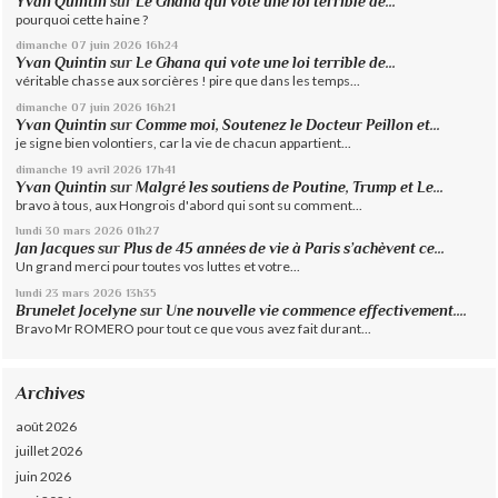
Yvan Quintin
sur
Le Ghana qui vote une loi terrible de...
pourquoi cette haine ?
dimanche 07
juin 2026
16h24
Yvan Quintin
sur
Le Ghana qui vote une loi terrible de...
véritable chasse aux sorcières ! pire que dans les temps...
dimanche 07
juin 2026
16h21
Yvan Quintin
sur
Comme moi, Soutenez le Docteur Peillon et...
je signe bien volontiers, car la vie de chacun appartient...
dimanche 19
avril 2026
17h41
Yvan Quintin
sur
Malgré les soutiens de Poutine, Trump et Le...
bravo à tous, aux Hongrois d'abord qui sont su comment...
lundi 30
mars 2026
01h27
Jan Jacques
sur
Plus de 45 années de vie à Paris s’achèvent ce...
Un grand merci pour toutes vos luttes et votre...
lundi 23
mars 2026
13h35
Brunelet Jocelyne
sur
Une nouvelle vie commence effectivement....
Bravo Mr ROMERO pour tout ce que vous avez fait durant...
Archives
août 2026
juillet 2026
juin 2026