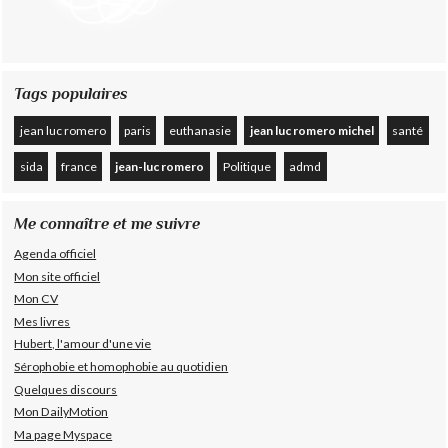
Tags populaires
jean luc romero
paris
euthanasie
jean luc romero michel
santé
sida
france
jean-luc romero
Politique
admd
Me connaître et me suivre
Agenda officiel
Mon site officiel
Mon CV
Mes livres
Hubert, l'amour d'une vie
Sérophobie et homophobie au quotidien
Quelques discours
Mon DailyMotion
Ma page Myspace