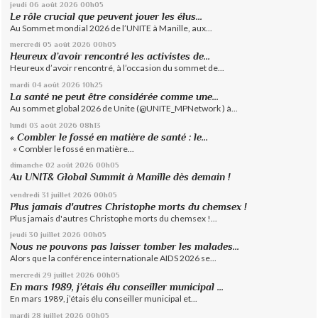
jeudi 06
août 2026
00h05
Le rôle crucial que peuvent jouer les élus...
Au Sommet mondial 2026 de l’UNITE à Manille, aux...
mercredi 05
août 2026
00h05
Heureux d’avoir rencontré les activistes de...
Heureux d’avoir rencontré, à l’occasion du sommet de...
mardi 04
août 2026
10h25
La santé ne peut être considérée comme une...
Au sommet global 2026 de Unite (@UNITE_MPNetwork ) à...
lundi 03
août 2026
08h13
« Combler le fossé en matière de santé : le...
« Combler le fossé en matière...
dimanche 02
août 2026
00h05
Au UNIT& Global Summit à Manille dès demain !
vendredi 31
juillet 2026
00h05
Plus jamais d'autres Christophe morts du chemsex !
Plus jamais d'autres Christophe morts du chemsex !...
jeudi 30
juillet 2026
00h05
Nous ne pouvons pas laisser tomber les malades...
Alors que la conférence internationale AIDS 2026 se...
mercredi 29
juillet 2026
00h05
En mars 1989, j’étais élu conseiller municipal ...
En mars 1989, j’étais élu conseiller municipal et...
mardi 28
juillet 2026
00h05