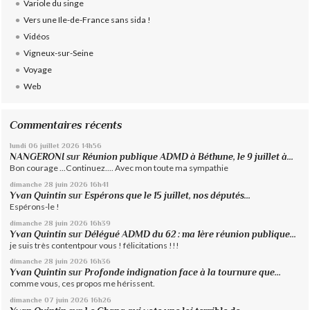
Variole du singe
Vers une Ile-de-France sans sida !
Vidéos
Vigneux-sur-Seine
Voyage
Web
Commentaires récents
lundi 06
juillet 2026
14h56
NANGERONI
sur
Réunion publique ADMD à Béthune, le 9 juillet à...
Bon courage ...Continuez.... Avec mon toute ma sympathie
dimanche 28
juin 2026
16h41
Yvan Quintin
sur
Espérons que le 15 juillet, nos députés...
Espérons-le !
dimanche 28
juin 2026
16h39
Yvan Quintin
sur
Délégué ADMD du 62 : ma 1ère réunion publique...
je suis très contentpour vous ! félicitations !!!
dimanche 28
juin 2026
16h36
Yvan Quintin
sur
Profonde indignation face à la tournure que...
comme vous, ces propos me hérissent.
dimanche 07
juin 2026
16h26