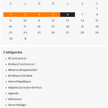
D
L
M
M
J
V
S
1
2
3
4
5
6
7
8
9
10
11
12
13
14
15
16
17
18
19
20
21
22
23
24
25
26
27
28
29
30
31
Catégories
#CesGensLà !
#JeSuisCesGensLà !
#RomeroDepute2022
#UnBancUnDébat
6ème République
Adjoint à la maire de Paris
Agenda
Alzheimer
Anne Hidalgo