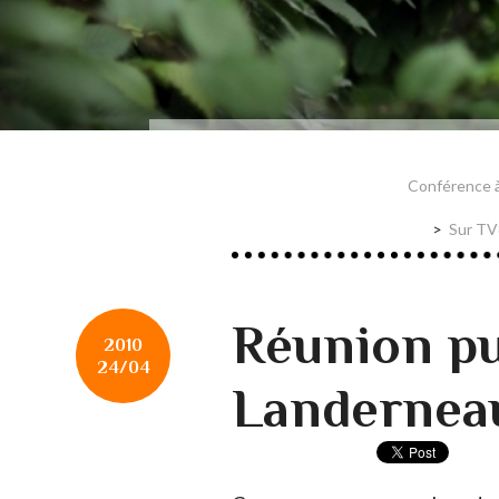
Conférence à
Sur TV8
Réunion p
2010
24/04
Landernea