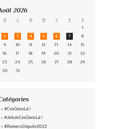
Août 2026
D
L
M
M
J
V
S
1
2
3
4
5
6
7
8
9
10
11
12
13
14
15
16
17
18
19
20
21
22
23
24
25
26
27
28
29
30
31
Catégories
#CesGensLà !
#JeSuisCesGensLà !
#RomeroDepute2022