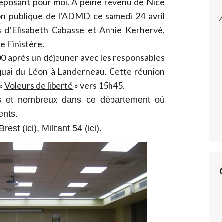
eposant pour moi. A peine revenu de Nice
on publique de l’
ADMD
ce samedi 24 avril
 d’Elisabeth Cabasse et Annie Kerhervé,
e Finistère.
00 après un déjeuner avec les responsables
 quai du Léon à Landerneau. Cette réunion
 «
Voleurs de liberté
» vers 15h45.
s et nombreux dans ce département où
nts.
Brest
(
ici
), Militant 54 (
ici
).