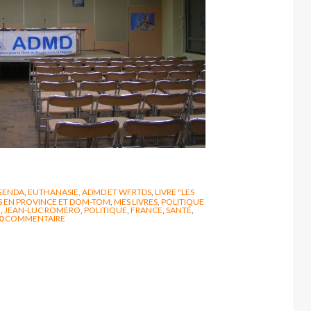
GENDA
,
EUTHANASIE, ADMD ET WFRTDS
,
LIVRE "LES
 EN PROVINCE ET DOM-TOM
,
MES LIVRES
,
POLITIQUE
U
,
JEAN-LUC ROMERO
,
POLITIQUE
,
FRANCE
,
SANTÉ
,
0
COMMENTAIRE