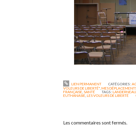
LIEN PERMANENT
CATÉGORIES :
A
VOLEURS DE LIBERTÉ"
,
MES DÉPLACEMENTS
FRANÇAISE
,
SANTÉ
TAGS :
LANDERNEA
EUTHANASIE
,
LES VOLEURS DE LIBERTÉ
Les commentaires sont fermés.