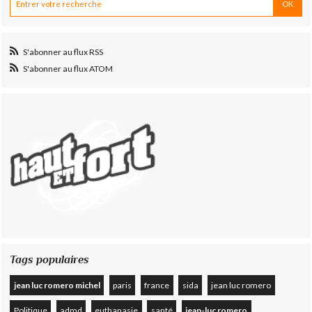
S'abonner au flux RSS
S'abonner au flux ATOM
Tags populaires
jean luc romero michel
paris
france
sida
jean luc romero
Politique
admd
euthanasie
santé
jean-luc romero