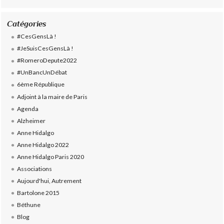
Catégories
#CesGensLà !
#JeSuisCesGensLà !
#RomeroDepute2022
#UnBancUnDébat
6ème République
Adjoint à la maire de Paris
Agenda
Alzheimer
Anne Hidalgo
Anne Hidalgo 2022
Anne Hidalgo Paris 2020
Associations
Aujourd'hui, Autrement
Bartolone 2015
Béthune
Blog