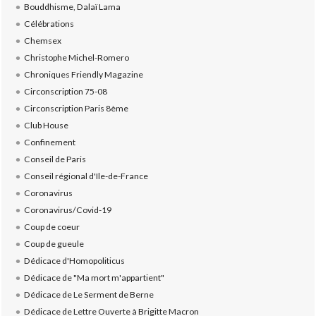
Bouddhisme, Dalaï Lama
Célébrations
Chemsex
Christophe Michel-Romero
Chroniques Friendly Magazine
Circonscription 75-08
Circonscription Paris 8ème
Club House
Confinement
Conseil de Paris
Conseil régional d'Ile-de-France
Coronavirus
Coronavirus/Covid-19
Coup de coeur
Coup de gueule
Dédicace d'Homopoliticus
Dédicace de "Ma mort m'appartient"
Dédicace de Le Serment de Berne
Dédicace de Lettre Ouverte à Brigitte Macron