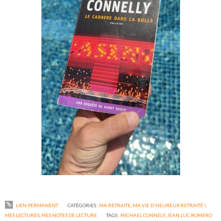
LIEN PERMANENT
CATÉGORIES :
MA RETRAITE
,
MA VIE D'HEUREUX RETRAITÉ !
,
MES LECTURES
,
MES NOTES DE LECTURE
TAGS :
MICHAEL CONNELY
,
JEAN LUC ROMERO