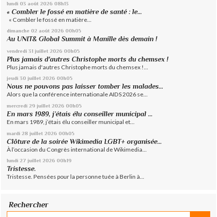
lundi 03
août 2026
08h13
« Combler le fossé en matière de santé : le...
« Combler le fossé en matière...
dimanche 02
août 2026
00h05
Au UNIT& Global Summit à Manille dès demain !
vendredi 31
juillet 2026
00h05
Plus jamais d'autres Christophe morts du chemsex !
Plus jamais d'autres Christophe morts du chemsex !...
jeudi 30
juillet 2026
00h05
Nous ne pouvons pas laisser tomber les malades...
Alors que la conférence internationale AIDS 2026 se...
mercredi 29
juillet 2026
00h05
En mars 1989, j’étais élu conseiller municipal ...
En mars 1989, j’étais élu conseiller municipal et...
mardi 28
juillet 2026
00h05
Clôture de la soirée Wikimedia LGBT+ organisée...
À l’occasion du Congrès international de Wikimedia...
lundi 27
juillet 2026
00h19
Tristesse.
Tristesse. Pensées pour la personne tuée à Berlin à...
Rechercher