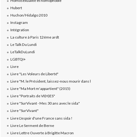
Homosexualité et homophobie
Hubert
Huchon/Hidalgo 2010
Instagram
Intégration
La culture à Paris 12éme ardt
Le Talk Du Lundi
LeTalkDuLundi
LGBTQI+
Livre
Livre "Les Voleurs de Liberté"
Livre "M. le Président, laissez-nous mourir dans l
Livre "Ma Mort m'appartient" (2015)
Livre "Portraits de VI(H)ES"
Livre "SurVivant - Mes 30 ans avec le sida"
Livre "SurVivant"
Livre L'espoir d'une France sans sida !
Livre Le Serment de Berne
Livre Lettre Ouverte à Brigitte Macron