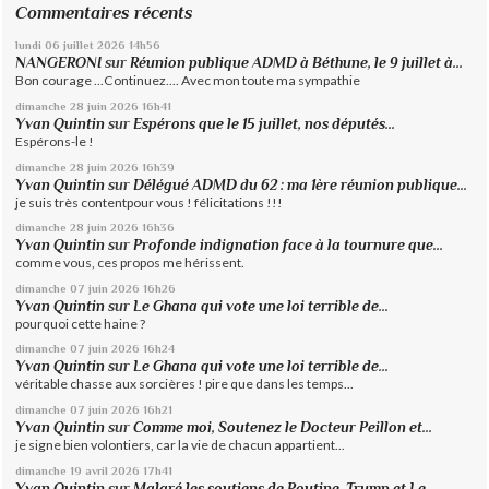
Commentaires récents
lundi 06
juillet 2026
14h56
NANGERONI
sur
Réunion publique ADMD à Béthune, le 9 juillet à...
Bon courage ...Continuez.... Avec mon toute ma sympathie
dimanche 28
juin 2026
16h41
Yvan Quintin
sur
Espérons que le 15 juillet, nos députés...
Espérons-le !
dimanche 28
juin 2026
16h39
Yvan Quintin
sur
Délégué ADMD du 62 : ma 1ère réunion publique...
je suis très contentpour vous ! félicitations !!!
dimanche 28
juin 2026
16h36
Yvan Quintin
sur
Profonde indignation face à la tournure que...
comme vous, ces propos me hérissent.
dimanche 07
juin 2026
16h26
Yvan Quintin
sur
Le Ghana qui vote une loi terrible de...
pourquoi cette haine ?
dimanche 07
juin 2026
16h24
Yvan Quintin
sur
Le Ghana qui vote une loi terrible de...
véritable chasse aux sorcières ! pire que dans les temps...
dimanche 07
juin 2026
16h21
Yvan Quintin
sur
Comme moi, Soutenez le Docteur Peillon et...
je signe bien volontiers, car la vie de chacun appartient...
dimanche 19
avril 2026
17h41
Yvan Quintin
sur
Malgré les soutiens de Poutine, Trump et Le...