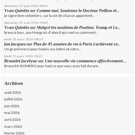
dimanche 07
juin 2026
16h21
Yvan Quintin
sur
Comme moi, Soutenez le Docteur Peillon et...
je signe bien volontiers, car la vie de chacun appartient...
dimanche 19
avril 2026
17h41
Yvan Quintin
sur
Malgré les soutiens de Poutine, Trump et Le...
bravo à tous, aux Hongrois d'abord qui sont su comment...
lundi 30
mars 2026
01h27
Jan Jacques
sur
Plus de 45 années de vie à Paris s’achèvent ce...
Un grand merci pour toutes vos luttes et votre...
lundi 23
mars 2026
13h35
Brunelet Jocelyne
sur
Une nouvelle vie commence effectivement....
Bravo Mr ROMERO pour tout ce que vous avez fait durant...
Archives
août 2026
juillet 2026
juin 2026
mai 2026
avril 2026
mars 2026
février 2026