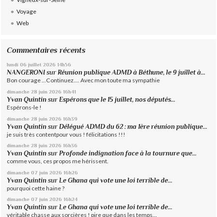
Voyage
Web
Commentaires récents
lundi 06
juillet 2026
14h56
NANGERONI
sur
Réunion publique ADMD à Béthune, le 9 juillet à...
Bon courage ...Continuez.... Avec mon toute ma sympathie
dimanche 28
juin 2026
16h41
Yvan Quintin
sur
Espérons que le 15 juillet, nos députés...
Espérons-le !
dimanche 28
juin 2026
16h39
Yvan Quintin
sur
Délégué ADMD du 62 : ma 1ère réunion publique...
je suis très contentpour vous ! félicitations !!!
dimanche 28
juin 2026
16h36
Yvan Quintin
sur
Profonde indignation face à la tournure que...
comme vous, ces propos me hérissent.
dimanche 07
juin 2026
16h26
Yvan Quintin
sur
Le Ghana qui vote une loi terrible de...
pourquoi cette haine ?
dimanche 07
juin 2026
16h24
Yvan Quintin
sur
Le Ghana qui vote une loi terrible de...
véritable chasse aux sorcières ! pire que dans les temps...