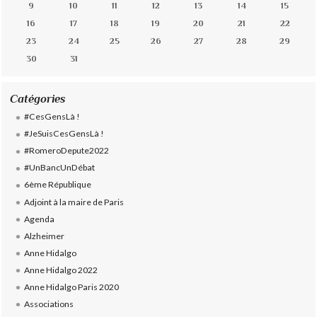
9
10
11
12
13
14
15
16
17
18
19
20
21
22
23
24
25
26
27
28
29
30
31
Catégories
#CesGensLà !
#JeSuisCesGensLà !
#RomeroDepute2022
#UnBancUnDébat
6ème République
Adjoint à la maire de Paris
Agenda
Alzheimer
Anne Hidalgo
Anne Hidalgo 2022
Anne Hidalgo Paris 2020
Associations