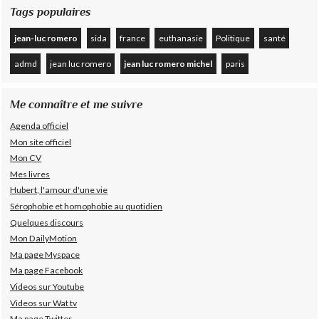
Tags populaires
jean-luc romero
sida
france
euthanasie
Politique
santé
admd
jean luc romero
jean luc romero michel
paris
Me connaître et me suivre
Agenda officiel
Mon site officiel
Mon CV
Mes livres
Hubert, l'amour d'une vie
Sérophobie et homophobie au quotidien
Quelques discours
Mon DailyMotion
Ma page Myspace
Ma page Facebook
Videos sur Youtube
Videos sur Wat tv
Ma page Twitter