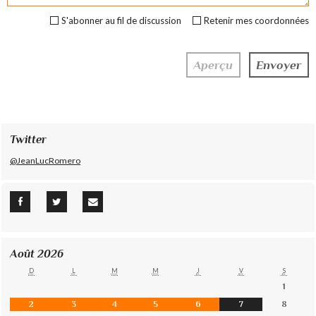
S'abonner au fil de discussion
Retenir mes coordonnées
Twitter
@JeanLucRomero
Août 2026
D
L
M
M
J
V
S
1
2
3
4
5
6
7
8