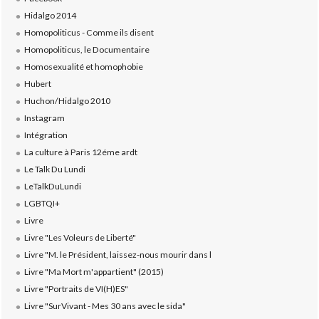
Hidalgo 2014
Homopoliticus - Comme ils disent
Homopoliticus, le Documentaire
Homosexualité et homophobie
Hubert
Huchon/Hidalgo 2010
Instagram
Intégration
La culture à Paris 12éme ardt
Le Talk Du Lundi
LeTalkDuLundi
LGBTQI+
Livre
Livre "Les Voleurs de Liberté"
Livre "M. le Président, laissez-nous mourir dans l
Livre "Ma Mort m'appartient" (2015)
Livre "Portraits de VI(H)ES"
Livre "SurVivant - Mes 30 ans avec le sida"