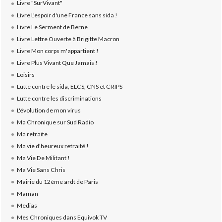
Livre "SurVivant"
Livre L'espoir d'une France sans sida !
Livre Le Serment de Berne
Livre Lettre Ouverte à Brigitte Macron
Livre Mon corps m'appartient !
Livre Plus Vivant Que Jamais !
Loisirs
Lutte contre le sida, ELCS, CNS et CRIPS
Lutte contre les discriminations
L'évolution de mon virus
Ma Chronique sur Sud Radio
Ma retraite
Ma vie d'heureux retraité !
Ma Vie De Militant !
Ma Vie Sans Chris
Mairie du 12ème ardt de Paris
Maman
Medias
Mes Chroniques dans Equivok TV