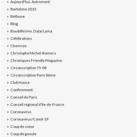
Aujourd'hui, Autrement
Bartolone 2015
Béthune
Blog
Bouddhisme, Dalaï Lama
Célébrations
Chemsex
Christophe Michel-Romero
Chroniques Friendly Magazine
Circonscription 75-08
Circonscription Paris 8ème
Club House
Confinement
Conseil de Paris
Conseil régional d'Ile-de-France
Coronavirus
Coronavirus/Covid-19
Coup de coeur
Coup de gueule