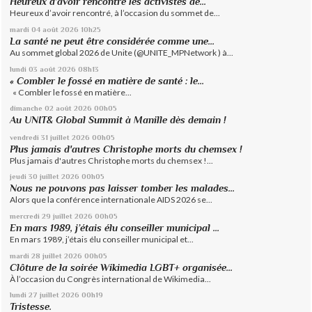
Heureux d’avoir rencontré les activistes de...
Heureux d’avoir rencontré, à l’occasion du sommet de...
mardi 04
août 2026
10h25
La santé ne peut être considérée comme une...
Au sommet global 2026 de Unite (@UNITE_MPNetwork ) à...
lundi 03
août 2026
08h13
« Combler le fossé en matière de santé : le...
« Combler le fossé en matière...
dimanche 02
août 2026
00h05
Au UNIT& Global Summit à Manille dès demain !
vendredi 31
juillet 2026
00h05
Plus jamais d'autres Christophe morts du chemsex !
Plus jamais d'autres Christophe morts du chemsex !...
jeudi 30
juillet 2026
00h05
Nous ne pouvons pas laisser tomber les malades...
Alors que la conférence internationale AIDS 2026 se...
mercredi 29
juillet 2026
00h05
En mars 1989, j’étais élu conseiller municipal ...
En mars 1989, j’étais élu conseiller municipal et...
mardi 28
juillet 2026
00h05
Clôture de la soirée Wikimedia LGBT+ organisée...
À l’occasion du Congrès international de Wikimedia...
lundi 27
juillet 2026
00h19
Tristesse.