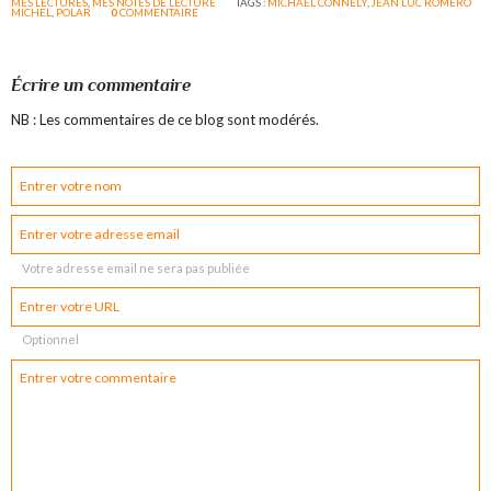
MES LECTURES
,
MES NOTES DE LECTURE
TAGS :
MICHAEL CONNELY
,
JEAN LUC ROMERO
MICHEL
,
POLAR
0
COMMENTAIRE
Écrire un commentaire
NB : Les commentaires de ce blog sont modérés.
Votre adresse email ne sera pas publiée
Optionnel