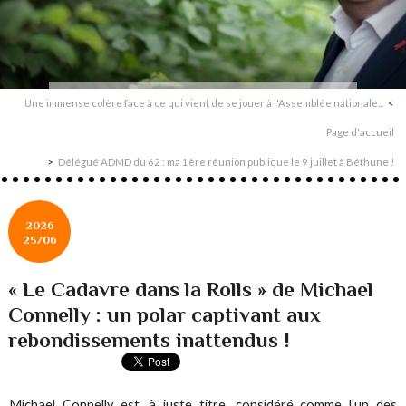
Une immense colère face à ce qui vient de se jouer à l'Assemblée nationale...
Page d'accueil
Délégué ADMD du 62 : ma 1ère réunion publique le 9 juillet à Béthune !
2026
25/06
« Le Cadavre dans la Rolls » de Michael
Connelly : un polar captivant aux
rebondissements inattendus !
Michael Connelly est, à juste titre, considéré comme l'un des