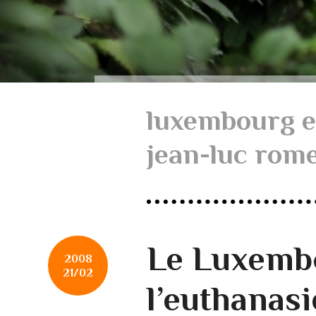
luxembourg e
jean-luc rom
Le Luxembo
2008
21/02
l’euthanasi