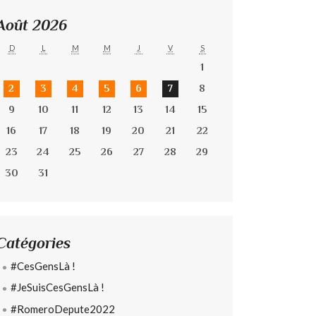
Août 2026
D
L
M
M
J
V
S
1
2
3
4
5
6
7
8
9
10
11
12
13
14
15
16
17
18
19
20
21
22
23
24
25
26
27
28
29
30
31
Catégories
#CesGensLà !
#JeSuisCesGensLà !
#RomeroDepute2022