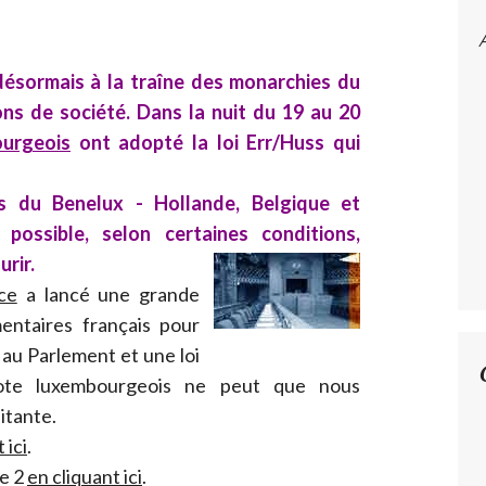
désormais à la traîne des monarchies du
ns de société. Dans la nuit du 19 au 20
ourgeois
ont adopté la loi Err/Huss qui
s du Benelux - Hollande, Belgique et
possible, selon certaines conditions,
urir.
ce
a lancé une grande
ntaires français pour
e au Parlement et une loi
e vote luxembourgeois ne peut que nous
itante.
 ici
.
ce 2
en cliquant ici
.