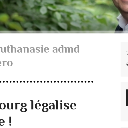
uthanasie admd
ero
urg légalise
e !