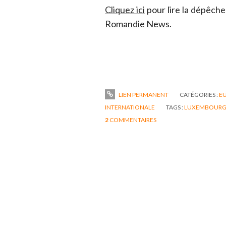
Cliquez ici
pour lire la dépêch
Romandie News
.
LIEN PERMANENT
CATÉGORIES :
EU
INTERNATIONALE
TAGS :
LUXEMBOURG 
2
COMMENTAIRES