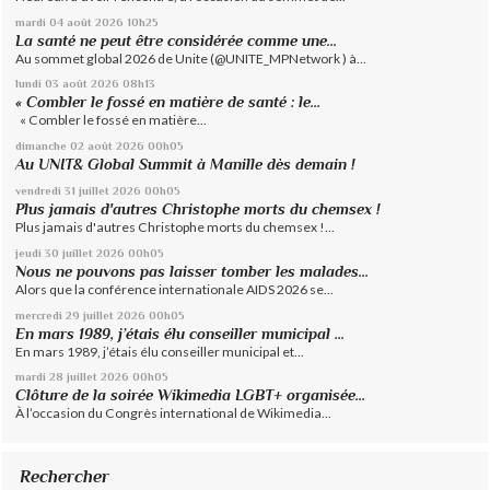
mardi 04
août 2026
10h25
La santé ne peut être considérée comme une...
Au sommet global 2026 de Unite (@UNITE_MPNetwork ) à...
lundi 03
août 2026
08h13
« Combler le fossé en matière de santé : le...
« Combler le fossé en matière...
dimanche 02
août 2026
00h05
Au UNIT& Global Summit à Manille dès demain !
vendredi 31
juillet 2026
00h05
Plus jamais d'autres Christophe morts du chemsex !
Plus jamais d'autres Christophe morts du chemsex !...
jeudi 30
juillet 2026
00h05
Nous ne pouvons pas laisser tomber les malades...
Alors que la conférence internationale AIDS 2026 se...
mercredi 29
juillet 2026
00h05
En mars 1989, j’étais élu conseiller municipal ...
En mars 1989, j’étais élu conseiller municipal et...
mardi 28
juillet 2026
00h05
Clôture de la soirée Wikimedia LGBT+ organisée...
À l’occasion du Congrès international de Wikimedia...
Rechercher