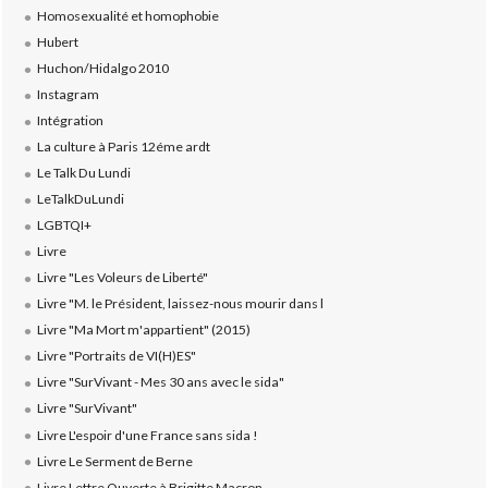
Homosexualité et homophobie
Hubert
Huchon/Hidalgo 2010
Instagram
Intégration
La culture à Paris 12éme ardt
Le Talk Du Lundi
LeTalkDuLundi
LGBTQI+
Livre
Livre "Les Voleurs de Liberté"
Livre "M. le Président, laissez-nous mourir dans l
Livre "Ma Mort m'appartient" (2015)
Livre "Portraits de VI(H)ES"
Livre "SurVivant - Mes 30 ans avec le sida"
Livre "SurVivant"
Livre L'espoir d'une France sans sida !
Livre Le Serment de Berne
Livre Lettre Ouverte à Brigitte Macron