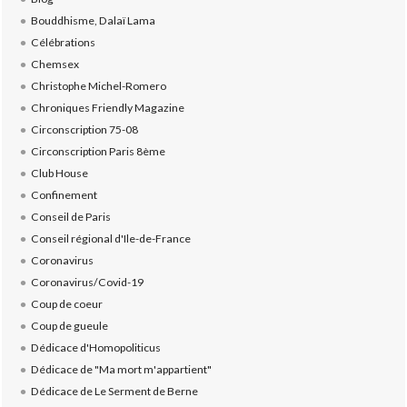
Bouddhisme, Dalaï Lama
Célébrations
Chemsex
Christophe Michel-Romero
Chroniques Friendly Magazine
Circonscription 75-08
Circonscription Paris 8ème
Club House
Confinement
Conseil de Paris
Conseil régional d'Ile-de-France
Coronavirus
Coronavirus/Covid-19
Coup de coeur
Coup de gueule
Dédicace d'Homopoliticus
Dédicace de "Ma mort m'appartient"
Dédicace de Le Serment de Berne