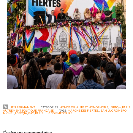
LIEN PERMANENT
CATÉGORIES :
HOMOSEXUALITÉ ET HOMOPHOBIE
,
LGBTQI+
,
PARIS
AUTREMENT
,
POLITIQUE FRANÇAISE
TAGS :
MARCHE DES FIERTÉS
,
JEAN LUC ROMERO
MICHEL
,
LGBTQIA
,
GAY
,
PARIS
0
COMMENTAIRE
Écrire un commentaire