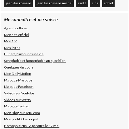
jean-luc romero
jean luc romero michel
santé
sida
admd
Me connaître et me suivre
Agenda officiel
Mon site officiel
Mon CV
Mes livres
Hubert, l'amour d'une vie
Sérophobie et homophobie au quotidien
Quelques discours
Mon DailyMotion
Ma page Myspace
Ma page Facebook
Videos sur Youtube
Videos sur Wat tv
Ma page Twitter
Mon Blog sur Têtu.com
Mon profil à La coopol
Homopoliticus - A paraître le 17 mai