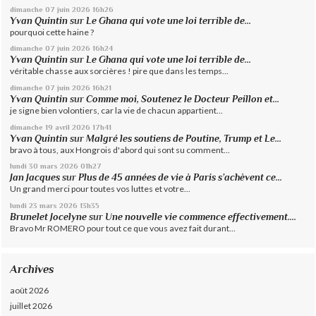
dimanche 07
juin 2026
16h26
Yvan Quintin
sur
Le Ghana qui vote une loi terrible de...
pourquoi cette haine ?
dimanche 07
juin 2026
16h24
Yvan Quintin
sur
Le Ghana qui vote une loi terrible de...
véritable chasse aux sorcières ! pire que dans les temps...
dimanche 07
juin 2026
16h21
Yvan Quintin
sur
Comme moi, Soutenez le Docteur Peillon et...
je signe bien volontiers, car la vie de chacun appartient...
dimanche 19
avril 2026
17h41
Yvan Quintin
sur
Malgré les soutiens de Poutine, Trump et Le...
bravo à tous, aux Hongrois d'abord qui sont su comment...
lundi 30
mars 2026
01h27
Jan Jacques
sur
Plus de 45 années de vie à Paris s’achèvent ce...
Un grand merci pour toutes vos luttes et votre...
lundi 23
mars 2026
13h35
Brunelet Jocelyne
sur
Une nouvelle vie commence effectivement....
Bravo Mr ROMERO pour tout ce que vous avez fait durant...
Archives
août 2026
juillet 2026