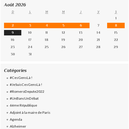
Août 2026
D
L
M
M
J
V
S
1
2
3
4
5
6
7
8
9
10
11
12
13
14
15
16
17
18
19
20
21
22
23
24
25
26
27
28
29
30
31
Catégories
#CesGensLà !
#JeSuisCesGensLà !
#RomeroDepute2022
#UnBancUnDébat
6ème République
Adjoint à la maire de Paris
Agenda
Alzheimer