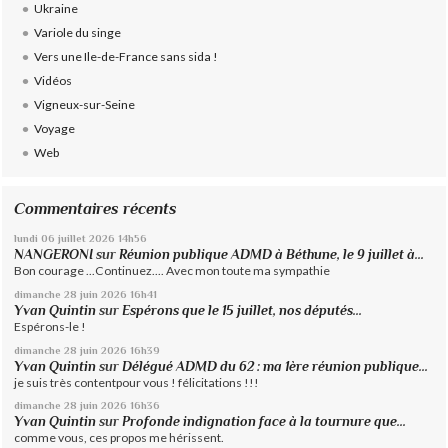
Ukraine
Variole du singe
Vers une Ile-de-France sans sida !
Vidéos
Vigneux-sur-Seine
Voyage
Web
Commentaires récents
lundi 06
juillet 2026
14h56
NANGERONI
sur
Réunion publique ADMD à Béthune, le 9 juillet à...
Bon courage ...Continuez.... Avec mon toute ma sympathie
dimanche 28
juin 2026
16h41
Yvan Quintin
sur
Espérons que le 15 juillet, nos députés...
Espérons-le !
dimanche 28
juin 2026
16h39
Yvan Quintin
sur
Délégué ADMD du 62 : ma 1ère réunion publique...
je suis très contentpour vous ! félicitations !!!
dimanche 28
juin 2026
16h36
Yvan Quintin
sur
Profonde indignation face à la tournure que...
comme vous, ces propos me hérissent.