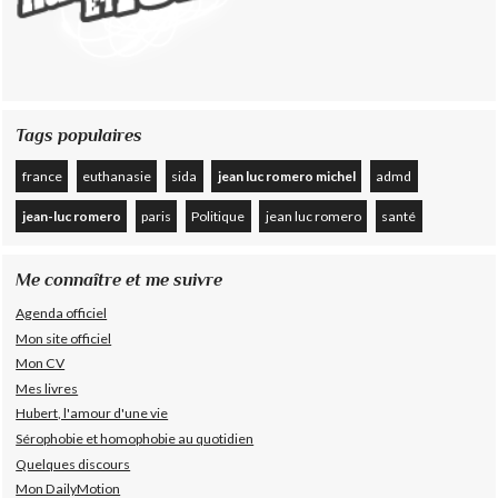
Tags populaires
france
euthanasie
sida
jean luc romero michel
admd
jean-luc romero
paris
Politique
jean luc romero
santé
Me connaître et me suivre
Agenda officiel
Mon site officiel
Mon CV
Mes livres
Hubert, l'amour d'une vie
Sérophobie et homophobie au quotidien
Quelques discours
Mon DailyMotion