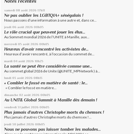
Notes récentes
samedi 08
août 2026
17h11
Ne pas oublier les LGBTQIA+ sénégalais !
Nous passons d’une information à une autre et, dans ce...
jeudi 06
août 2026
00h05
Le rôle crucial que peuvent jouer les élus...
Au Sommet mondial 2026 de l’UNITE à Manille, aux...
mercredi 05
août 2026
00h05
Heureux d’avoir rencontré les activistes de...
Heureux d’avoir rencontré, à l’occasion du sommet de...
mardi 04
août 2026
10h25
La santé ne peut être considérée comme une...
Au sommet global 2026 de Unite (@UNITE_MPNetwork ) à...
lundi 03
août 2026
08h13
« Combler le fossé en matière de santé : le...
« Combler le fossé en matière...
dimanche 02
août 2026
00h05
Au UNIT& Global Summit à Manille dès demain !
vendredi 31
juillet 2026
00h05
Plus jamais d'autres Christophe morts du chemsex !
Plus jamais d'autres Christophe morts du chemsex !...
jeudi 30
juillet 2026
00h05
Nous ne pouvons pas laisser tomber les malades...