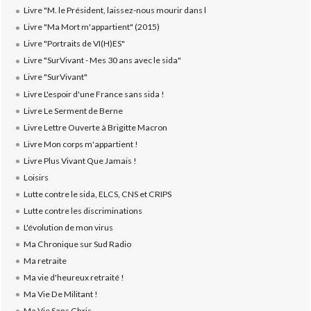
Livre "M. le Président, laissez-nous mourir dans l
Livre "Ma Mort m'appartient" (2015)
Livre "Portraits de VI(H)ES"
Livre "SurVivant - Mes 30 ans avec le sida"
Livre "SurVivant"
Livre L'espoir d'une France sans sida !
Livre Le Serment de Berne
Livre Lettre Ouverte à Brigitte Macron
Livre Mon corps m'appartient !
Livre Plus Vivant Que Jamais !
Loisirs
Lutte contre le sida, ELCS, CNS et CRIPS
Lutte contre les discriminations
L'évolution de mon virus
Ma Chronique sur Sud Radio
Ma retraite
Ma vie d'heureux retraité !
Ma Vie De Militant !
Ma Vie Sans Chris