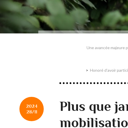
Une avancée majeure p
Honoré d’avoir partic
Plus que ja
2024
28/11
mobilisati