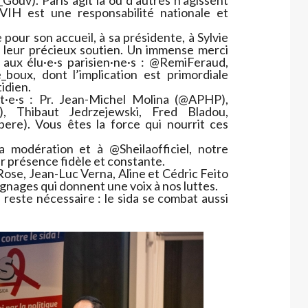
 VIH est une responsabilité nationale et
pour son accueil, à sa présidente, à Sylvie
ur leur précieux soutien. Un immense merci
 aux élu·e·s parisien·ne·s : @RemiFeraud,
boux, dont l’implication est primordiale
idien.
t·e·s : Pr. Jean-Michel Molina (@APHP),
, Thibaut Jedrzejewski, Fred Bladou,
re). Vous êtes la force qui nourrit ces
 modération et à @Sheilaofficiel, notre
r présence fidèle et constante.
Rose, Jean-Luc Verna, Aline et Cédric Feito
gnages qui donnent une voix à nos luttes.
n reste nécessaire : le sida se combat aussi