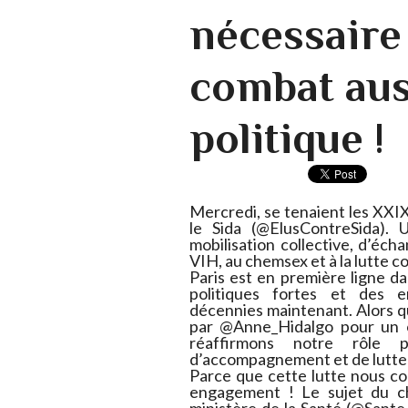
nécessaire 
combat aus
politique !
Mercredi, se tenaient les XX
le Sida (@ElusContreSida)
mobilisation collective, d’écha
VIH, au chemsex et à la lutte c
Paris est en première ligne da
politiques fortes et des e
décennies maintenant. Alors qu
par @Anne_Hidalgo pour un o
réaffirmons notre rôle 
d’accompagnement et de lutte 
Parce que cette lutte nous con
engagement ! Le sujet du c
ministère de la Santé (@Sante_