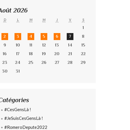
Août 2026
D
L
M
M
J
V
S
1
2
3
4
5
6
7
8
9
10
11
12
13
14
15
16
17
18
19
20
21
22
23
24
25
26
27
28
29
30
31
Catégories
#CesGensLà !
#JeSuisCesGensLà !
#RomeroDepute2022