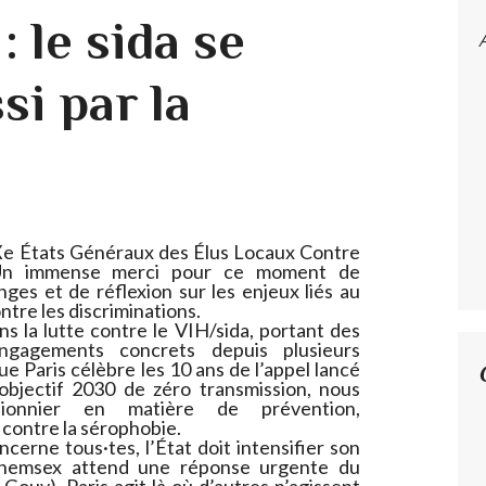
: le sida se
si par la
IXe États Généraux des Élus Locaux Contre
. Un immense merci pour ce moment de
nges et de réflexion sur les enjeux liés au
ontre les discriminations.
ns la lutte contre le VIH/sida, portant des
ngagements concrets depuis plusieurs
e Paris célèbre les 10 ans de l’appel lancé
bjectif 2030 de zéro transmission, nous
pionnier en matière de prévention,
contre la sérophobie.
cerne tous·tes, l’État doit intensifier son
hemsex attend une réponse urgente du
Gouv). Paris agit là où d’autres n’agissent