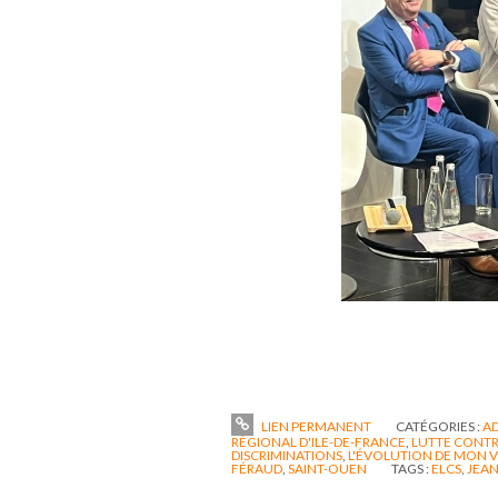
LIEN PERMANENT
CATÉGORIES :
AD
RÉGIONAL D'ILE-DE-FRANCE
,
LUTTE CONTRE 
DISCRIMINATIONS
,
L'ÉVOLUTION DE MON V
FÉRAUD
,
SAINT-OUEN
TAGS :
ELCS
,
JEAN