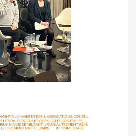
JOINT À LA MAIRE DE PARIS
,
ASSOCIATIONS
,
CONSEIL
LE SIDA, ELCS, CNS ET CRIPS
,
LUTTE CONTRE LES
IRUS
,
MA VIE DE MILITANT !
,
PARIS AUTREMENT
,
RÉMI
 LUC ROMERO MICHEL
,
PARIS
0
COMMENTAIRE