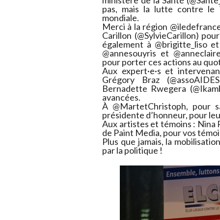
pas, mais la lutte contre le
mondiale.
Merci à la région @iledefrance 
Carillon (@SylvieCarillon) po
également à @brigitte_liso et
@annesouyris et @anneclaire_
pour porter ces actions au quot
Aux expert·e·s et intervenan
Grégory Braz (@assoAIDES)
Bernadette Rwegera (@Ikambe
avancées.
À @MartetChristoph, pour sa
présidente d’honneur, pour leu
Aux artistes et témoins : Nina 
de Paint Media, pour vos témoi
Plus que jamais, la mobilisatio
par la politique !