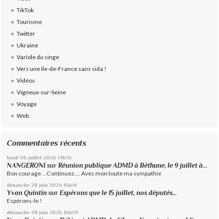
TikTok
Tourisme
Twitter
Ukraine
Variole du singe
Vers une Ile-de-France sans sida !
Vidéos
Vigneux-sur-Seine
Voyage
Web
Commentaires récents
lundi 06
juillet 2026
14h56
NANGERONI
sur
Réunion publique ADMD à Béthune, le 9 juillet à...
Bon courage ...Continuez.... Avec mon toute ma sympathie
dimanche 28
juin 2026
16h41
Yvan Quintin
sur
Espérons que le 15 juillet, nos députés...
Espérons-le !
dimanche 28
juin 2026
16h39