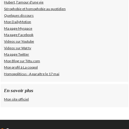
Hubert, l'amour d'une vie
Sérophobie et homophobie au quotidien
Quelques discours
Mon DailyMotion
Ma page Myspace
Ma page Facebook
Videos sur Youtube
Videos sur Wat tv
Ma page Twitter
Mon Blog sur Têtu.com
Mon profil à La coopol
Homopoliticus - A paraître le 17 mai
En savoir plus
Mon site officiel