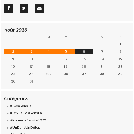
Août 2026
D
L
M
M
J
V
S
1
2
3
4
5
6
7
8
9
10
11
12
13
14
15
16
17
18
19
20
21
22
23
24
25
26
27
28
29
30
31
Catégories
#CesGensLà !
#JeSuisCesGensLà !
#RomeroDepute2022
#UnBancUnDébat