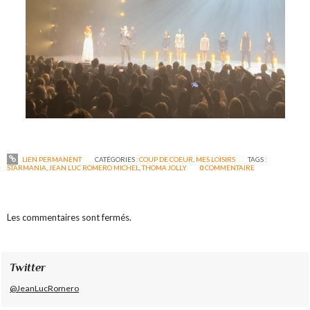
LIEN PERMANENT
CATÉGORIES :
COUP DE COEUR
,
MES LOISIRS
TAGS :
STARMANIA
,
JEAN LUC ROMERO MICHEL
,
THOMA JOLLY
0
COMMENTAIRE
Les commentaires sont fermés.
Twitter
@JeanLucRomero