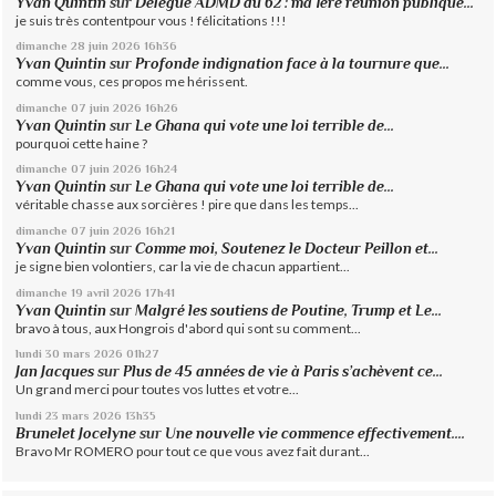
Yvan Quintin
sur
Délégué ADMD du 62 : ma 1ère réunion publique...
je suis très contentpour vous ! félicitations !!!
dimanche 28
juin 2026
16h36
Yvan Quintin
sur
Profonde indignation face à la tournure que...
comme vous, ces propos me hérissent.
dimanche 07
juin 2026
16h26
Yvan Quintin
sur
Le Ghana qui vote une loi terrible de...
pourquoi cette haine ?
dimanche 07
juin 2026
16h24
Yvan Quintin
sur
Le Ghana qui vote une loi terrible de...
véritable chasse aux sorcières ! pire que dans les temps...
dimanche 07
juin 2026
16h21
Yvan Quintin
sur
Comme moi, Soutenez le Docteur Peillon et...
je signe bien volontiers, car la vie de chacun appartient...
dimanche 19
avril 2026
17h41
Yvan Quintin
sur
Malgré les soutiens de Poutine, Trump et Le...
bravo à tous, aux Hongrois d'abord qui sont su comment...
lundi 30
mars 2026
01h27
Jan Jacques
sur
Plus de 45 années de vie à Paris s’achèvent ce...
Un grand merci pour toutes vos luttes et votre...
lundi 23
mars 2026
13h35
Brunelet Jocelyne
sur
Une nouvelle vie commence effectivement....
Bravo Mr ROMERO pour tout ce que vous avez fait durant...