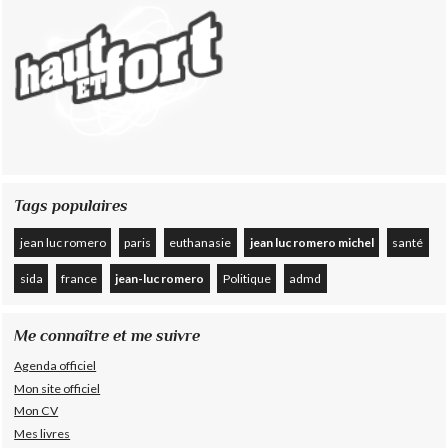
Tags populaires
jean luc romero
paris
euthanasie
jean luc romero michel
santé
sida
france
jean-luc romero
Politique
admd
Me connaître et me suivre
Agenda officiel
Mon site officiel
Mon CV
Mes livres