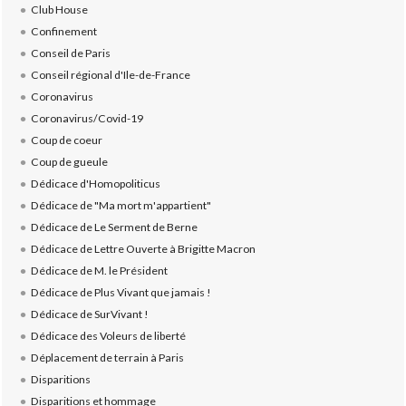
Club House
Confinement
Conseil de Paris
Conseil régional d'Ile-de-France
Coronavirus
Coronavirus/Covid-19
Coup de coeur
Coup de gueule
Dédicace d'Homopoliticus
Dédicace de "Ma mort m'appartient"
Dédicace de Le Serment de Berne
Dédicace de Lettre Ouverte à Brigitte Macron
Dédicace de M. le Président
Dédicace de Plus Vivant que jamais !
Dédicace de SurVivant !
Dédicace des Voleurs de liberté
Déplacement de terrain à Paris
Disparitions
Disparitions et hommage