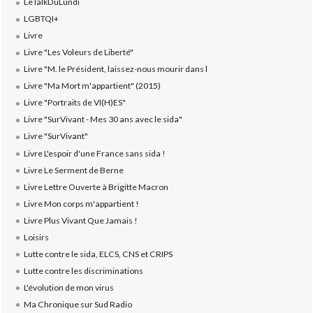
LeTalkDuLundi
LGBTQI+
Livre
Livre "Les Voleurs de Liberté"
Livre "M. le Président, laissez-nous mourir dans l
Livre "Ma Mort m'appartient" (2015)
Livre "Portraits de VI(H)ES"
Livre "SurVivant - Mes 30 ans avec le sida"
Livre "SurVivant"
Livre L'espoir d'une France sans sida !
Livre Le Serment de Berne
Livre Lettre Ouverte à Brigitte Macron
Livre Mon corps m'appartient !
Livre Plus Vivant Que Jamais !
Loisirs
Lutte contre le sida, ELCS, CNS et CRIPS
Lutte contre les discriminations
L'évolution de mon virus
Ma Chronique sur Sud Radio