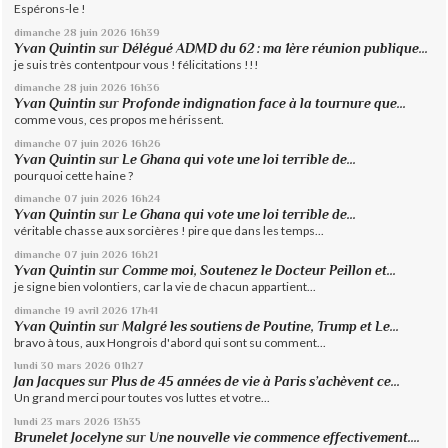
Espérons-le !
dimanche 28
juin 2026
16h39
Yvan Quintin
sur
Délégué ADMD du 62 : ma 1ère réunion publique...
je suis très contentpour vous ! félicitations !!!
dimanche 28
juin 2026
16h36
Yvan Quintin
sur
Profonde indignation face à la tournure que...
comme vous, ces propos me hérissent.
dimanche 07
juin 2026
16h26
Yvan Quintin
sur
Le Ghana qui vote une loi terrible de...
pourquoi cette haine ?
dimanche 07
juin 2026
16h24
Yvan Quintin
sur
Le Ghana qui vote une loi terrible de...
véritable chasse aux sorcières ! pire que dans les temps...
dimanche 07
juin 2026
16h21
Yvan Quintin
sur
Comme moi, Soutenez le Docteur Peillon et...
je signe bien volontiers, car la vie de chacun appartient...
dimanche 19
avril 2026
17h41
Yvan Quintin
sur
Malgré les soutiens de Poutine, Trump et Le...
bravo à tous, aux Hongrois d'abord qui sont su comment...
lundi 30
mars 2026
01h27
Jan Jacques
sur
Plus de 45 années de vie à Paris s’achèvent ce...
Un grand merci pour toutes vos luttes et votre...
lundi 23
mars 2026
13h35
Brunelet Jocelyne
sur
Une nouvelle vie commence effectivement....