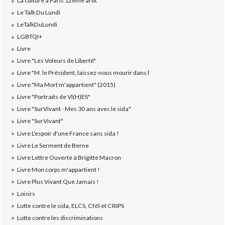
La culture à Paris 12éme ardt
Le Talk Du Lundi
LeTalkDuLundi
LGBTQI+
Livre
Livre "Les Voleurs de Liberté"
Livre "M. le Président, laissez-nous mourir dans l
Livre "Ma Mort m'appartient" (2015)
Livre "Portraits de VI(H)ES"
Livre "SurVivant - Mes 30 ans avec le sida"
Livre "SurVivant"
Livre L'espoir d'une France sans sida !
Livre Le Serment de Berne
Livre Lettre Ouverte à Brigitte Macron
Livre Mon corps m'appartient !
Livre Plus Vivant Que Jamais !
Loisirs
Lutte contre le sida, ELCS, CNS et CRIPS
Lutte contre les discriminations