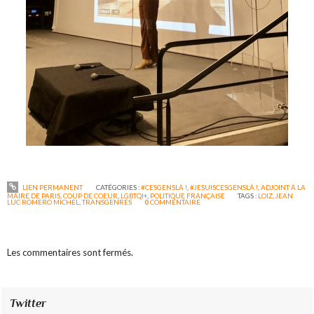
LIEN PERMANENT
CATÉGORIES :
#CESGENSLÀ !
,
#JESUISCESGENSLÀ !
,
ADJOINT À LA
MAIRE DE PARIS
,
COUP DE COEUR
,
LGBTQI+
,
POLITIQUE FRANÇAISE
TAGS :
LOIZ
,
JEAN
LUC ROMERO MICHEL
,
TRANSGENRES
0
COMMENTAIRE
Les commentaires sont fermés.
Twitter