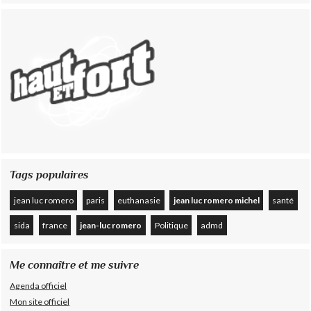
Tags populaires
jean luc romero
paris
euthanasie
jean luc romero michel
santé
sida
france
jean-luc romero
Politique
admd
Me connaître et me suivre
Agenda officiel
Mon site officiel