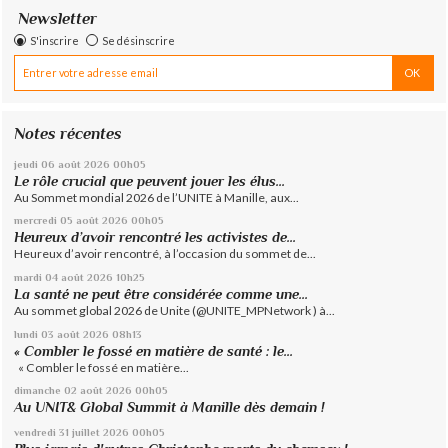
Newsletter
S'inscrire
Se désinscrire
Notes récentes
jeudi 06
août 2026
00h05
Le rôle crucial que peuvent jouer les élus...
Au Sommet mondial 2026 de l’UNITE à Manille, aux...
mercredi 05
août 2026
00h05
Heureux d’avoir rencontré les activistes de...
Heureux d’avoir rencontré, à l’occasion du sommet de...
mardi 04
août 2026
10h25
La santé ne peut être considérée comme une...
Au sommet global 2026 de Unite (@UNITE_MPNetwork ) à...
lundi 03
août 2026
08h13
« Combler le fossé en matière de santé : le...
« Combler le fossé en matière...
dimanche 02
août 2026
00h05
Au UNIT& Global Summit à Manille dès demain !
vendredi 31
juillet 2026
00h05