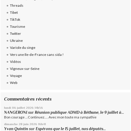
Threads
Tibet
TikTok
Tourisme
Twitter
Ukraine
Variole du singe
Vers une Ile-de-France sans sida !
Vidéos
Vigneux-sur-Seine
Voyage
Web
Commentaires récents
lundi 06
juillet 2026
14h56
NANGERONI
sur
Réunion publique ADMD à Béthune, le 9 juillet à...
Bon courage ...Continuez.... Avec mon toute ma sympathie
dimanche 28
juin 2026
16h41
Yvan Quintin
sur
Espérons que le 15 juillet, nos députés...