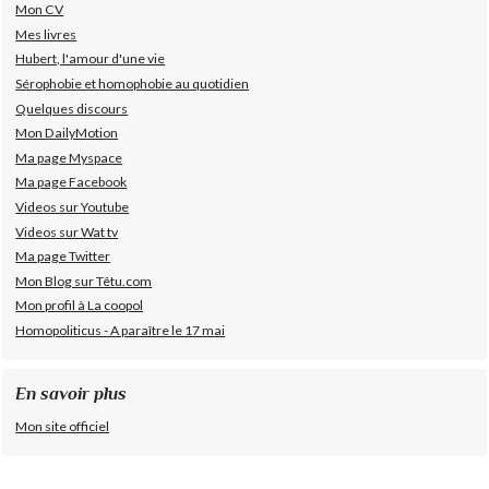
Mon CV
Mes livres
Hubert, l'amour d'une vie
Sérophobie et homophobie au quotidien
Quelques discours
Mon DailyMotion
Ma page Myspace
Ma page Facebook
Videos sur Youtube
Videos sur Wat tv
Ma page Twitter
Mon Blog sur Têtu.com
Mon profil à La coopol
Homopoliticus - A paraître le 17 mai
En savoir plus
Mon site officiel