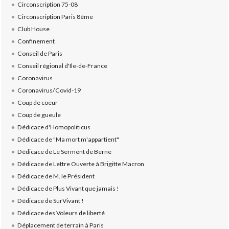
Circonscription 75-08
Circonscription Paris 8ème
Club House
Confinement
Conseil de Paris
Conseil régional d'Ile-de-France
Coronavirus
Coronavirus/Covid-19
Coup de coeur
Coup de gueule
Dédicace d'Homopoliticus
Dédicace de "Ma mort m'appartient"
Dédicace de Le Serment de Berne
Dédicace de Lettre Ouverte à Brigitte Macron
Dédicace de M. le Président
Dédicace de Plus Vivant que jamais !
Dédicace de SurVivant !
Dédicace des Voleurs de liberté
Déplacement de terrain à Paris