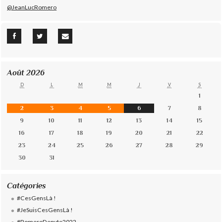
@JeanLucRomero
Août 2026
D
L
M
M
J
V
S
1
2
3
4
5
6
7
8
9
10
11
12
13
14
15
16
17
18
19
20
21
22
23
24
25
26
27
28
29
30
31
Catégories
#CesGensLà !
#JeSuisCesGensLà !
#RomeroDepute2022