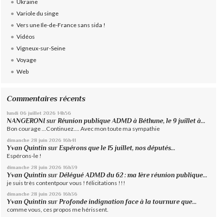
Ukraine
Variole du singe
Vers une Ile-de-France sans sida !
Vidéos
Vigneux-sur-Seine
Voyage
Web
Commentaires récents
lundi 06
juillet 2026
14h56
NANGERONI
sur
Réunion publique ADMD à Béthune, le 9 juillet à...
Bon courage ...Continuez.... Avec mon toute ma sympathie
dimanche 28
juin 2026
16h41
Yvan Quintin
sur
Espérons que le 15 juillet, nos députés...
Espérons-le !
dimanche 28
juin 2026
16h39
Yvan Quintin
sur
Délégué ADMD du 62 : ma 1ère réunion publique...
je suis très contentpour vous ! félicitations !!!
dimanche 28
juin 2026
16h36
Yvan Quintin
sur
Profonde indignation face à la tournure que...
comme vous, ces propos me hérissent.