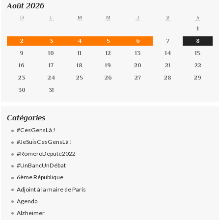
Août 2026
D
L
M
M
J
V
S
1
2
3
4
5
6
7
8
9
10
11
12
13
14
15
16
17
18
19
20
21
22
23
24
25
26
27
28
29
30
31
Catégories
#CesGensLà !
#JeSuisCesGensLà !
#RomeroDepute2022
#UnBancUnDébat
6ème République
Adjoint à la maire de Paris
Agenda
Alzheimer