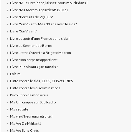
Livre "M. le Président, laissez-nous mourir dans l
Livre "Ma Mort m'appartient" (2015)
Livre "Portraits de VI(H)ES"
Livre "SurVivant - Mes 30 ans avec le sida"
Livre "SurVivant"
Livre L'espoir d'une France sans sida !
Livre Le Serment de Berne
Livre Lettre Ouverte à Brigitte Macron
Livre Mon corps m'appartient !
Livre Plus Vivant Que Jamais !
Loisirs
Lutte contre le sida, ELCS, CNS et CRIPS
Lutte contre les discriminations
L'évolution de mon virus
Ma Chronique sur Sud Radio
Ma retraite
Ma vie d'heureux retraité !
Ma Vie De Militant !
Ma Vie Sans Chris