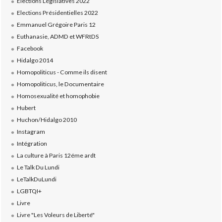
Elections Législatives 2022
Elections Présidentielles 2022
Emmanuel Grégoire Paris 12
Euthanasie, ADMD et WFRtDS
Facebook
Hidalgo 2014
Homopoliticus - Comme ils disent
Homopoliticus, le Documentaire
Homosexualité et homophobie
Hubert
Huchon/Hidalgo 2010
Instagram
Intégration
La culture à Paris 12éme ardt
Le Talk Du Lundi
LeTalkDuLundi
LGBTQI+
Livre
Livre "Les Voleurs de Liberté"