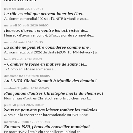
jeudi 06
août 2026
00h05
Le rôle crucial que peuvent jouer les élus...
Au Sommet mondial 2026 de l’UNITE à Manille, aux...
mercredi 05
août 2026
00h05
Heureux d’avoir rencontré les activistes de...
Heureux d’avoir rencontré, à l’occasion du sommet de...
mardi 04
août 2026
10h25
La santé ne peut être considérée comme une...
Au sommet global 2026 de Unite (@UNITE_MPNetwork ) à...
lundi 03
août 2026
08h13
« Combler le fossé en matière de santé : le...
« Combler le fossé en matière...
dimanche 02
août 2026
00h05
Au UNIT& Global Summit à Manille dès demain !
vendredi 31
juillet 2026
00h05
Plus jamais d'autres Christophe morts du chemsex !
Plus jamais d'autres Christophe morts du chemsex !...
jeudi 30
juillet 2026
00h05
Nous ne pouvons pas laisser tomber les malades...
Alors que la conférence internationale AIDS 2026 se...
mercredi 29
juillet 2026
00h05
En mars 1989, j’étais élu conseiller municipal ...
En mars 1989, j’étais élu conseiller municipal et...