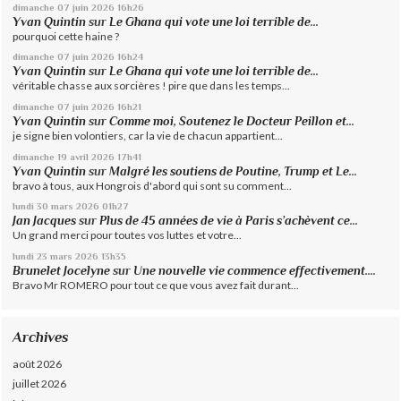
dimanche 07
juin 2026
16h26
Yvan Quintin
sur
Le Ghana qui vote une loi terrible de...
pourquoi cette haine ?
dimanche 07
juin 2026
16h24
Yvan Quintin
sur
Le Ghana qui vote une loi terrible de...
véritable chasse aux sorcières ! pire que dans les temps...
dimanche 07
juin 2026
16h21
Yvan Quintin
sur
Comme moi, Soutenez le Docteur Peillon et...
je signe bien volontiers, car la vie de chacun appartient...
dimanche 19
avril 2026
17h41
Yvan Quintin
sur
Malgré les soutiens de Poutine, Trump et Le...
bravo à tous, aux Hongrois d'abord qui sont su comment...
lundi 30
mars 2026
01h27
Jan Jacques
sur
Plus de 45 années de vie à Paris s’achèvent ce...
Un grand merci pour toutes vos luttes et votre...
lundi 23
mars 2026
13h35
Brunelet Jocelyne
sur
Une nouvelle vie commence effectivement....
Bravo Mr ROMERO pour tout ce que vous avez fait durant...
Archives
août 2026
juillet 2026