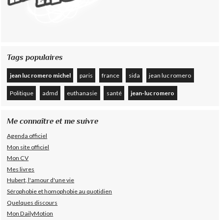
Tags populaires
jean luc romero michel
paris
france
sida
jean luc romero
Politique
admd
euthanasie
santé
jean-luc romero
Me connaître et me suivre
Agenda officiel
Mon site officiel
Mon CV
Mes livres
Hubert, l'amour d'une vie
Sérophobie et homophobie au quotidien
Quelques discours
Mon DailyMotion