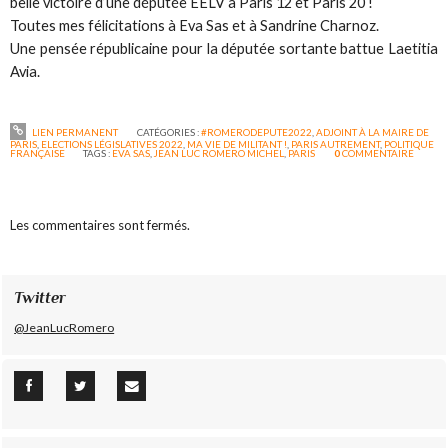
belle victoire d’une députée EELV à Paris 12 et Paris 20 !
Toutes mes félicitations à Eva Sas et à Sandrine Charnoz.
Une pensée républicaine pour la députée sortante battue Laetitia
Avia.
LIEN PERMANENT
CATÉGORIES :
#ROMERODEPUTE2022
,
ADJOINT À LA MAIRE DE
PARIS
,
ELECTIONS LÉGISLATIVES 2022
,
MA VIE DE MILITANT !
,
PARIS AUTREMENT
,
POLITIQUE
FRANÇAISE
TAGS :
EVA SAS
,
JEAN LUC ROMERO MICHEL
,
PARIS
0
COMMENTAIRE
Les commentaires sont fermés.
Twitter
@JeanLucRomero