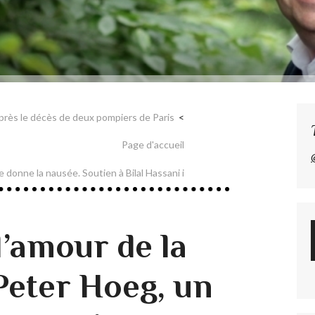
près le décès de deux pompiers de Paris
Page d'accueil
 donne la nausée. Soutien à Bilal Hassani i
 l’amour de la
Peter Hoeg, un