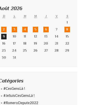
Août 2026
D
L
M
M
J
V
S
1
2
3
4
5
6
7
8
9
10
11
12
13
14
15
16
17
18
19
20
21
22
23
24
25
26
27
28
29
30
31
Catégories
#CesGensLà !
#JeSuisCesGensLà !
#RomeroDepute2022