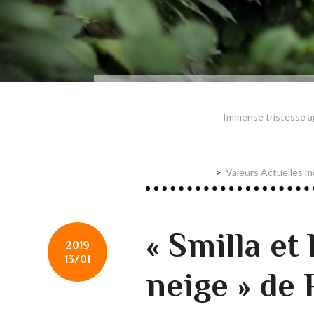
Immense tristesse a
Valeurs Actuelles me
« Smilla et
2019
13/01
neige » de 