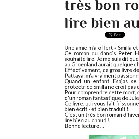
très bon r
lire bien a
Une amie m’a offert « Smilla et 
Ce roman du danois Peter Hoe
souhaite lire. Je me suis dit q
au Groenland aurait quelque ch
Effectivement, ce gros livre de 
Pattaya, m’a vraiment passionné e
Quand un enfant Esajas se 
protectrice Smilla ne croit pas 
Pour comprendre cette mort, c
d’un roman fantastique de Jule
Ce livre, qui vous fait frisson
bien écrit - et bien traduit !
C’est un très bon roman d’hiver
lire bien au chaud !
Bonne lecture ...