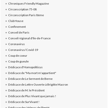
Chroniques Friendly Magazine
Circonscription 75-08
Circonscription Paris 8ème
Club House
Confinement
Conseil de Paris
Conseil régional d'Ile-de-France
Coronavirus
Coronavirus/Covid-19
Coup de coeur
Coup de gueule
Dédicace d'Homopoliticus
Dédicace de "Ma mort m'appartient"
Dédicace de Le Serment de Berne
Dédicace de Lettre Ouverte à Brigitte Macron
Dédicace de M. le Président
Dédicace de Plus Vivant que jamais !
Dédicace de SurVivant !
Dédicace des Voleurs de liberté