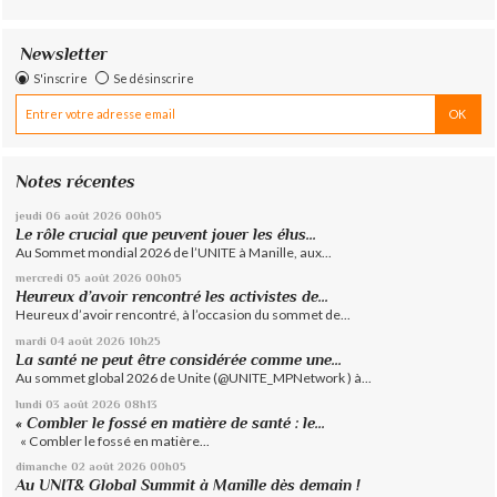
Newsletter
S'inscrire
Se désinscrire
Notes récentes
jeudi 06
août 2026
00h05
Le rôle crucial que peuvent jouer les élus...
Au Sommet mondial 2026 de l’UNITE à Manille, aux...
mercredi 05
août 2026
00h05
Heureux d’avoir rencontré les activistes de...
Heureux d’avoir rencontré, à l’occasion du sommet de...
mardi 04
août 2026
10h25
La santé ne peut être considérée comme une...
Au sommet global 2026 de Unite (@UNITE_MPNetwork ) à...
lundi 03
août 2026
08h13
« Combler le fossé en matière de santé : le...
« Combler le fossé en matière...
dimanche 02
août 2026
00h05
Au UNIT& Global Summit à Manille dès demain !