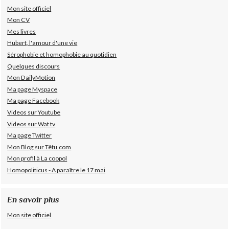
Mon site officiel
Mon CV
Mes livres
Hubert, l'amour d'une vie
Sérophobie et homophobie au quotidien
Quelques discours
Mon DailyMotion
Ma page Myspace
Ma page Facebook
Videos sur Youtube
Videos sur Wat tv
Ma page Twitter
Mon Blog sur Têtu.com
Mon profil à La coopol
Homopoliticus - A paraître le 17 mai
En savoir plus
Mon site officiel