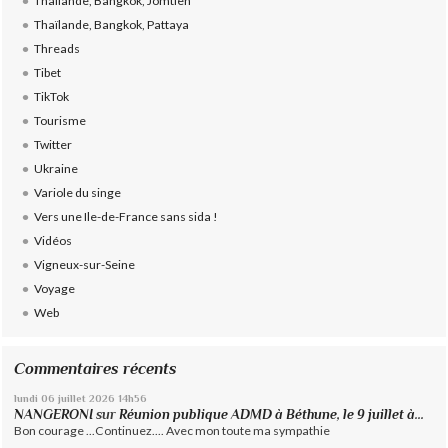
Thaïlande, Bangkok, Jomtien
Thaïlande, Bangkok, Pattaya
Threads
Tibet
TikTok
Tourisme
Twitter
Ukraine
Variole du singe
Vers une Ile-de-France sans sida !
Vidéos
Vigneux-sur-Seine
Voyage
Web
Commentaires récents
lundi 06
juillet 2026
14h56
NANGERONI
sur
Réunion publique ADMD à Béthune, le 9 juillet à...
Bon courage ...Continuez.... Avec mon toute ma sympathie