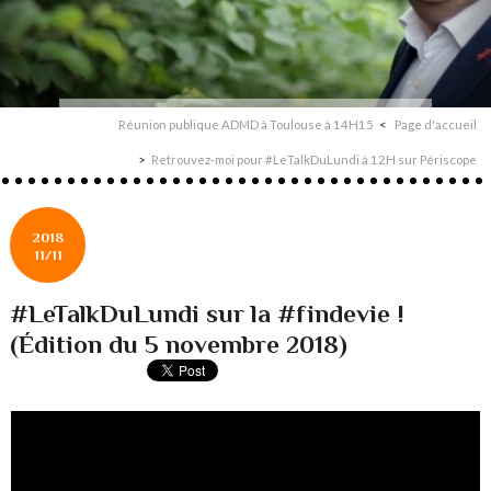
Réunion publique ADMD à Toulouse à 14H15
Page d'accueil
Retrouvez-moi pour #LeTalkDuLundi à 12H sur Périscope
2018
11/11
#LeTalkDuLundi sur la #findevie !
(Édition du 5 novembre 2018)