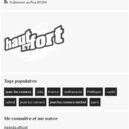
S'abonner au flux ATOM
Tags populaires
jean-luc romero
sida
france
euthanasie
Politique
santé
admd
jean luc romero
jean luc romero michel
paris
Me connaître et me suivre
Agenda officiel