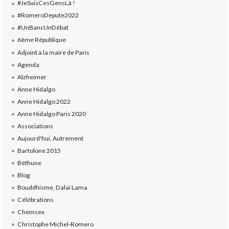
#JeSuisCesGensLà !
#RomeroDepute2022
#UnBancUnDébat
6ème République
Adjoint à la maire de Paris
Agenda
Alzheimer
Anne Hidalgo
Anne Hidalgo 2022
Anne Hidalgo Paris 2020
Associations
Aujourd'hui, Autrement
Bartolone 2015
Béthune
Blog
Bouddhisme, Dalaï Lama
Célébrations
Chemsex
Christophe Michel-Romero