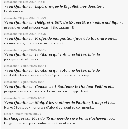
dimanche 28
juin 2026
16h41
Yvan Quintin
sur
Espérons que le 15 juillet, nos députés...
Espérons-le !
dimanche 28
juin 2026
16h39
Yvan Quintin
sur
Délégué ADMD du 62 : ma 1ère réunion publique...
je suis très contentpour vous ! félicitations !!!
dimanche 28
juin 2026
16h36
Yvan Quintin
sur
Profonde indignation face à la tournure que...
comme vous, ces propos me hérissent.
dimanche 07
juin 2026
16h26
Yvan Quintin
sur
Le Ghana qui vote une loi terrible de...
pourquoi cette haine ?
dimanche 07
juin 2026
16h24
Yvan Quintin
sur
Le Ghana qui vote une loi terrible de...
véritable chasse aux sorcières ! pire que dans les temps...
dimanche 07
juin 2026
16h21
Yvan Quintin
sur
Comme moi, Soutenez le Docteur Peillon et...
je signe bien volontiers, car la vie de chacun appartient...
dimanche 19
avril 2026
17h41
Yvan Quintin
sur
Malgré les soutiens de Poutine, Trump et Le...
bravo à tous, aux Hongrois d'abord qui sont su comment...
lundi 30
mars 2026
01h27
Jan Jacques
sur
Plus de 45 années de vie à Paris s’achèvent ce...
Un grand merci pour toutes vos luttes et votre...