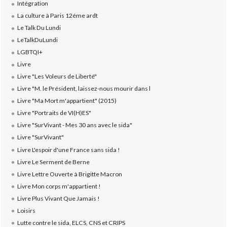
Intégration
La culture à Paris 12éme ardt
Le Talk Du Lundi
LeTalkDuLundi
LGBTQI+
Livre
Livre "Les Voleurs de Liberté"
Livre "M. le Président, laissez-nous mourir dans l
Livre "Ma Mort m'appartient" (2015)
Livre "Portraits de VI(H)ES"
Livre "SurVivant - Mes 30 ans avec le sida"
Livre "SurVivant"
Livre L'espoir d'une France sans sida !
Livre Le Serment de Berne
Livre Lettre Ouverte à Brigitte Macron
Livre Mon corps m'appartient !
Livre Plus Vivant Que Jamais !
Loisirs
Lutte contre le sida, ELCS, CNS et CRIPS