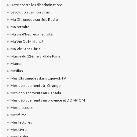
Lutte contre les discriminations
L'évolution de mon virus
Ma Chronique sur Sud Radio
Ma retraite
Ma vie d'heureux retraité !
Ma Vie De Militant !
Ma Vie Sans Chris
Mairie du 12ème ardt de Paris
Maman
Medias
Mes Chroniques dans Equivok TV
Mes déplacements à l'étranger
Mes déplacements au Canada
Mes déplacements en province et DOM-TOM
Mes discours
Mes films
Mes lectures
Mes Livres
Mes loisirs