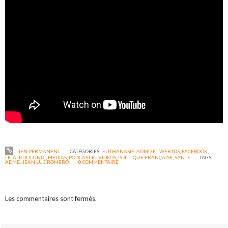
LIEN PERMANENT
CATÉGORIES :
EUTHANASIE, ADMD ET WFRTDS
,
FACEBOOK
,
LETALKDULUNDI
,
MEDIAS
,
PODCAST ET VIDEOS
,
POLITIQUE FRANÇAISE
,
SANTÉ
TAGS :
ADMD
,
JEAN LUC ROMERO
0
COMMENTAIRE
Les commentaires sont fermés.