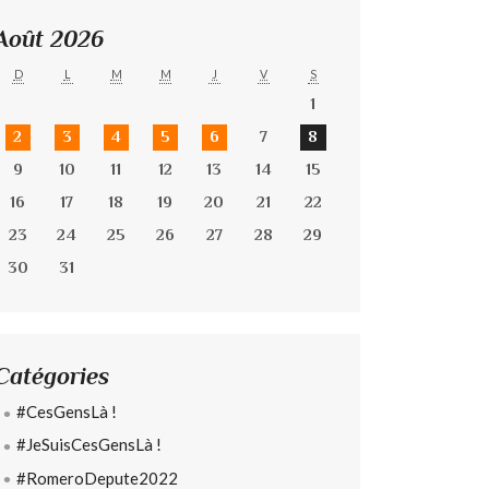
Août 2026
D
L
M
M
J
V
S
1
2
3
4
5
6
7
8
9
10
11
12
13
14
15
16
17
18
19
20
21
22
23
24
25
26
27
28
29
30
31
Catégories
#CesGensLà !
#JeSuisCesGensLà !
#RomeroDepute2022