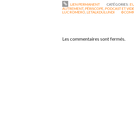
LIEN PERMANENT
CATÉGORIES :
EU
AUTREMENT
,
PÉRISCOPE
,
PODCAST ET VID
LUC ROMERO
,
LETALKDULUNDI
0
COMM
Les commentaires sont fermés.