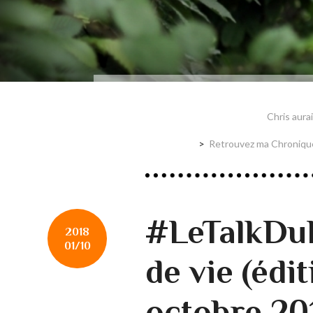
Chris aurai
Retrouvez ma Chronique
#LeTalkDuL
2018
01/10
de vie (édi
octobre 20