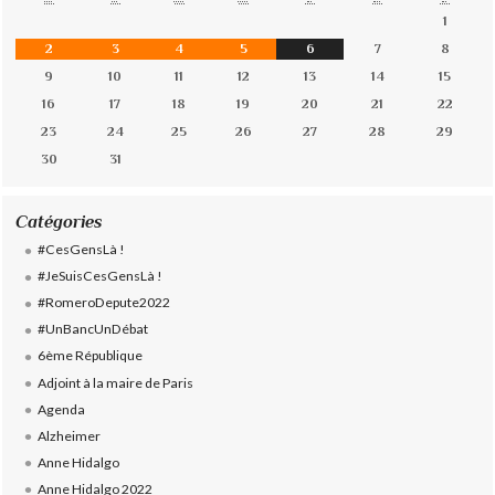
1
2
3
4
5
6
7
8
9
10
11
12
13
14
15
16
17
18
19
20
21
22
23
24
25
26
27
28
29
30
31
Catégories
#CesGensLà !
#JeSuisCesGensLà !
#RomeroDepute2022
#UnBancUnDébat
6ème République
Adjoint à la maire de Paris
Agenda
Alzheimer
Anne Hidalgo
Anne Hidalgo 2022