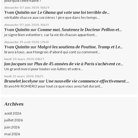
pourquoi cette haine ?
dimanche 07
juin 2026
16h24
Yvan Quintin
sur
Le Ghana qui vote une loi terrible de...
véritable chasse aux sorcières ! pire que dans les temps...
dimanche 07
juin 2026
16h21
Yvan Quintin
sur
Comme moi, Soutenez le Docteur Peillon et...
je signe bien volontiers, car la vie de chacun appartient...
dimanche 19
avril 2026
17h41
Yvan Quintin
sur
Malgré les soutiens de Poutine, Trump et Le...
bravo à tous, aux Hongrois d'abord qui sont su comment...
lundi 30
mars 2026
01h27
Jan Jacques
sur
Plus de 45 années de vie à Paris s’achèvent ce...
Un grand merci pour toutes vos luttes et votre...
lundi 23
mars 2026
13h35
Brunelet Jocelyne
sur
Une nouvelle vie commence effectivement....
Bravo Mr ROMERO pour tout ce que vous avez fait durant...
Archives
août 2026
juillet 2026
juin 2026
mai 2026