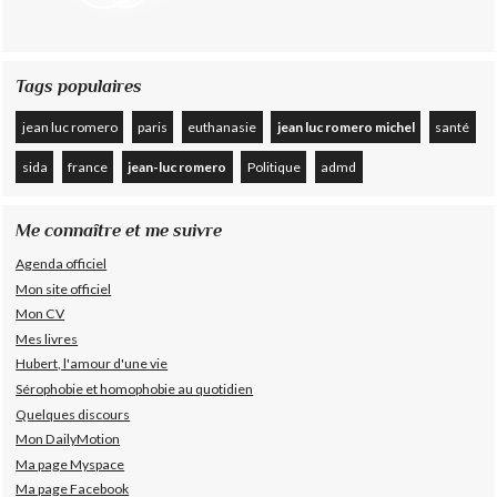
Tags populaires
jean luc romero
paris
euthanasie
jean luc romero michel
santé
sida
france
jean-luc romero
Politique
admd
Me connaître et me suivre
Agenda officiel
Mon site officiel
Mon CV
Mes livres
Hubert, l'amour d'une vie
Sérophobie et homophobie au quotidien
Quelques discours
Mon DailyMotion
Ma page Myspace
Ma page Facebook