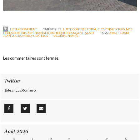
LIEN PERMANENT
CATÉGORIES :
LUTTE CONTRE LE SIDA, ELCS, CNS ET CRIPS
,
MES
DÉPLACEMENTS À L'ÉTRANGER
,
POLITIQUE FRANÇAISE
,
SANTÉ
TAGS :
AMSTERDAM
,
JEAN LUC ROMERO
,
SIDA
,
ELCS
0
COMMENTAIRE
Les commentaires sont fermés.
Twitter
@JeanLucRomero
Août 2026
D
L
M
M
J
V
S