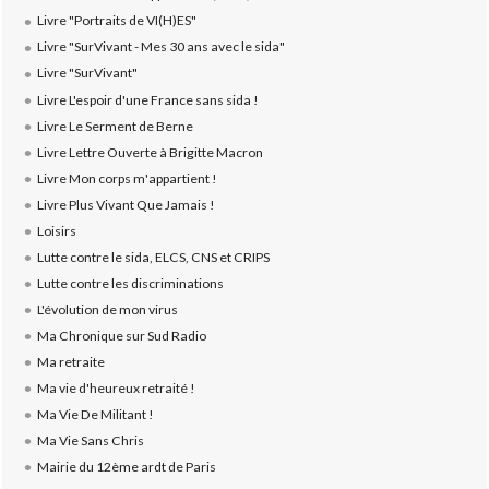
Livre "Portraits de VI(H)ES"
Livre "SurVivant - Mes 30 ans avec le sida"
Livre "SurVivant"
Livre L'espoir d'une France sans sida !
Livre Le Serment de Berne
Livre Lettre Ouverte à Brigitte Macron
Livre Mon corps m'appartient !
Livre Plus Vivant Que Jamais !
Loisirs
Lutte contre le sida, ELCS, CNS et CRIPS
Lutte contre les discriminations
L'évolution de mon virus
Ma Chronique sur Sud Radio
Ma retraite
Ma vie d'heureux retraité !
Ma Vie De Militant !
Ma Vie Sans Chris
Mairie du 12ème ardt de Paris