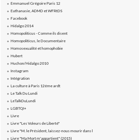
Emmanuel Grégoire Paris 12
Euthanasie, ADMD et WFRtDS
Facebook
Hidalgo 2014
Homopoliticus - Comme ils disent
Homopoliticus, le Documentaire
Homosexualité et homophobie
Hubert
Huchon/Hidalgo 2010
Instagram
Intégration
La culture à Paris 12éme ardt
Le Talk Du Lundi
LeTalkDuLundi
LGBTQI+
Livre
Livre "Les Voleurs de Liberté"
Livre "M. le Président, laissez-nous mourir dans l
Livre "Ma Mort m'appartient" (2015)