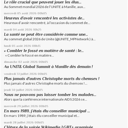
Le rôle crucial que peuvent jouer les élus...
Au Sommet mondial 2026 de l’UNITE à Manille, aux...
mercredi 05
août 2026
00h05
Heureux d’avoir rencontré les activistes de...
Heureux d’avoir rencontré, à l’occasion du sommet de...
mardi 04
août 2026
10h25
La santé ne peut être considérée comme une...
Au sommet global 2026 de Unite (@UNITE_MPNetwork ) à...
lundi 03
août 2026
08h13
« Combler le fossé en matière de santé : le...
« Combler le fossé en matière...
dimanche 02
août 2026
00h05
Au UNIT& Global Summit à Manille dès demain !
vendredi 31
juillet 2026
00h05
Plus jamais d'autres Christophe morts du chemsex !
Plus jamais d'autres Christophe morts du chemsex !...
jeudi 30
juillet 2026
00h05
Nous ne pouvons pas laisser tomber les malades...
Alors que la conférence internationale AIDS 2026 se...
mercredi 29
juillet 2026
00h05
En mars 1989, j’étais élu conseiller municipal ...
En mars 1989, j’étais élu conseiller municipal et...
mardi 28
juillet 2026
00h05
Clôture de la soirée Wikimedia LGBT+ organisée...