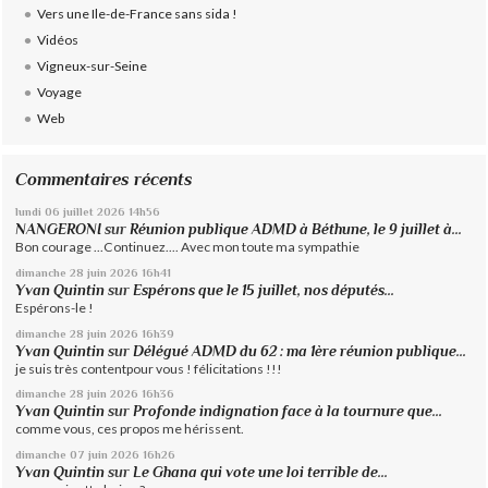
Vers une Ile-de-France sans sida !
Vidéos
Vigneux-sur-Seine
Voyage
Web
Commentaires récents
lundi 06
juillet 2026
14h56
NANGERONI
sur
Réunion publique ADMD à Béthune, le 9 juillet à...
Bon courage ...Continuez.... Avec mon toute ma sympathie
dimanche 28
juin 2026
16h41
Yvan Quintin
sur
Espérons que le 15 juillet, nos députés...
Espérons-le !
dimanche 28
juin 2026
16h39
Yvan Quintin
sur
Délégué ADMD du 62 : ma 1ère réunion publique...
je suis très contentpour vous ! félicitations !!!
dimanche 28
juin 2026
16h36
Yvan Quintin
sur
Profonde indignation face à la tournure que...
comme vous, ces propos me hérissent.
dimanche 07
juin 2026
16h26
Yvan Quintin
sur
Le Ghana qui vote une loi terrible de...