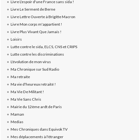
Livre L'espoir d'une France sans sida !
Livre Le Serment de Berne
Livre Lettre Ouverte à Brigitte Macron
Livre Mon corps m'appartient !
Livre Plus Vivant Que Jamais !
Loisirs
Lutte contre le sida, ELCS, CNS et CRIPS
Lutte contre les discriminations
L'évolution de mon virus
Ma Chronique sur Sud Radio
Ma retraite
Ma vie d'heureux retraité !
Ma Vie De Militant !
Ma Vie Sans Chris
Mairie du 12ème ardt de Paris
Maman
Medias
Mes Chroniques dans Equivok TV
Mes déplacements à l'étranger