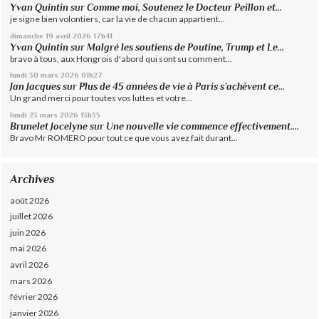
Yvan Quintin
sur
Comme moi, Soutenez le Docteur Peillon et...
je signe bien volontiers, car la vie de chacun appartient...
dimanche 19
avril 2026
17h41
Yvan Quintin
sur
Malgré les soutiens de Poutine, Trump et Le...
bravo à tous, aux Hongrois d'abord qui sont su comment...
lundi 30
mars 2026
01h27
Jan Jacques
sur
Plus de 45 années de vie à Paris s’achèvent ce...
Un grand merci pour toutes vos luttes et votre...
lundi 23
mars 2026
13h35
Brunelet Jocelyne
sur
Une nouvelle vie commence effectivement....
Bravo Mr ROMERO pour tout ce que vous avez fait durant...
Archives
août 2026
juillet 2026
juin 2026
mai 2026
avril 2026
mars 2026
février 2026
janvier 2026