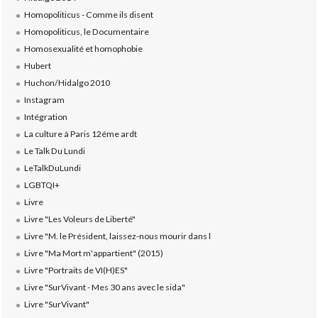
Homopoliticus - Comme ils disent
Homopoliticus, le Documentaire
Homosexualité et homophobie
Hubert
Huchon/Hidalgo 2010
Instagram
Intégration
La culture à Paris 12éme ardt
Le Talk Du Lundi
LeTalkDuLundi
LGBTQI+
Livre
Livre "Les Voleurs de Liberté"
Livre "M. le Président, laissez-nous mourir dans l
Livre "Ma Mort m'appartient" (2015)
Livre "Portraits de VI(H)ES"
Livre "SurVivant - Mes 30 ans avec le sida"
Livre "SurVivant"