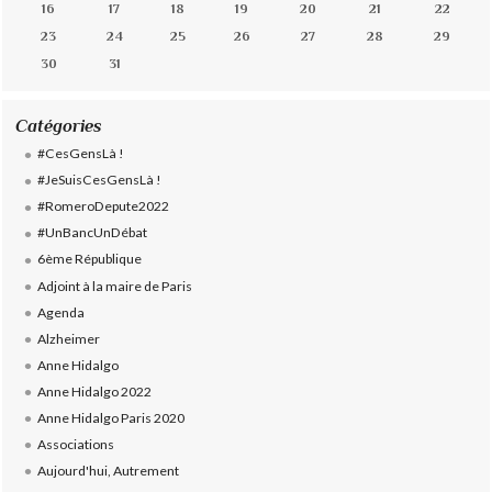
16
17
18
19
20
21
22
23
24
25
26
27
28
29
30
31
Catégories
#CesGensLà !
#JeSuisCesGensLà !
#RomeroDepute2022
#UnBancUnDébat
6ème République
Adjoint à la maire de Paris
Agenda
Alzheimer
Anne Hidalgo
Anne Hidalgo 2022
Anne Hidalgo Paris 2020
Associations
Aujourd'hui, Autrement