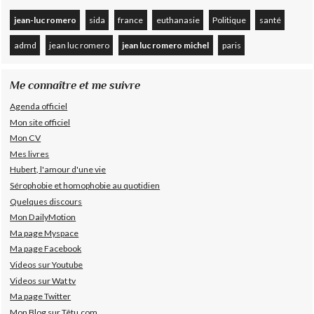
jean-luc romero
sida
france
euthanasie
Politique
santé
admd
jean luc romero
jean luc romero michel
paris
Me connaître et me suivre
Agenda officiel
Mon site officiel
Mon CV
Mes livres
Hubert, l'amour d'une vie
Sérophobie et homophobie au quotidien
Quelques discours
Mon DailyMotion
Ma page Myspace
Ma page Facebook
Videos sur Youtube
Videos sur Wat tv
Ma page Twitter
Mon Blog sur Têtu.com