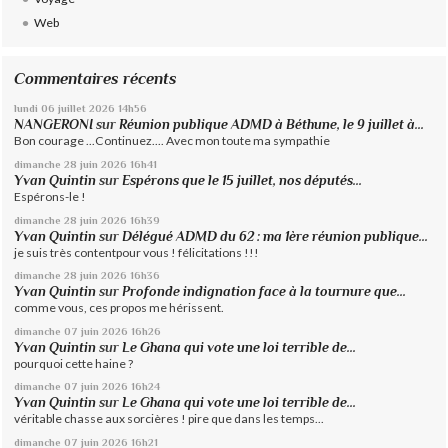
Web
Commentaires récents
lundi 06
juillet 2026
14h56
NANGERONI
sur
Réunion publique ADMD à Béthune, le 9 juillet à...
Bon courage ...Continuez.... Avec mon toute ma sympathie
dimanche 28
juin 2026
16h41
Yvan Quintin
sur
Espérons que le 15 juillet, nos députés...
Espérons-le !
dimanche 28
juin 2026
16h39
Yvan Quintin
sur
Délégué ADMD du 62 : ma 1ère réunion publique...
je suis très contentpour vous ! félicitations !!!
dimanche 28
juin 2026
16h36
Yvan Quintin
sur
Profonde indignation face à la tournure que...
comme vous, ces propos me hérissent.
dimanche 07
juin 2026
16h26
Yvan Quintin
sur
Le Ghana qui vote une loi terrible de...
pourquoi cette haine ?
dimanche 07
juin 2026
16h24
Yvan Quintin
sur
Le Ghana qui vote une loi terrible de...
véritable chasse aux sorcières ! pire que dans les temps...
dimanche 07
juin 2026
16h21