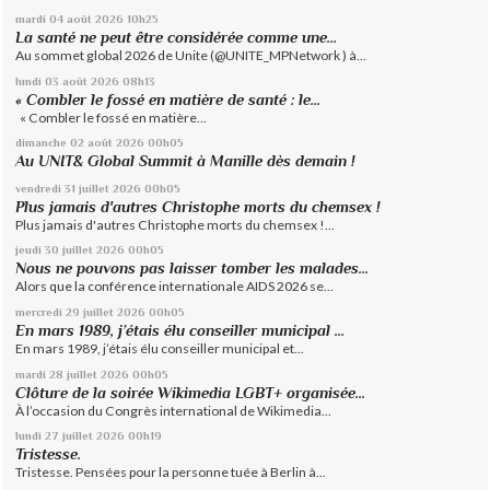
mardi 04
août 2026
10h25
La santé ne peut être considérée comme une...
Au sommet global 2026 de Unite (@UNITE_MPNetwork ) à...
lundi 03
août 2026
08h13
« Combler le fossé en matière de santé : le...
« Combler le fossé en matière...
dimanche 02
août 2026
00h05
Au UNIT& Global Summit à Manille dès demain !
vendredi 31
juillet 2026
00h05
Plus jamais d'autres Christophe morts du chemsex !
Plus jamais d'autres Christophe morts du chemsex !...
jeudi 30
juillet 2026
00h05
Nous ne pouvons pas laisser tomber les malades...
Alors que la conférence internationale AIDS 2026 se...
mercredi 29
juillet 2026
00h05
En mars 1989, j’étais élu conseiller municipal ...
En mars 1989, j’étais élu conseiller municipal et...
mardi 28
juillet 2026
00h05
Clôture de la soirée Wikimedia LGBT+ organisée...
À l’occasion du Congrès international de Wikimedia...
lundi 27
juillet 2026
00h19
Tristesse.
Tristesse. Pensées pour la personne tuée à Berlin à...