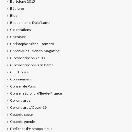
Bartolone 2015
Béthune
Blog
Bouddhisme, Dalaï Lama
Célébrations
Chemsex
Christophe Michel-Romero
Chroniques Friendly Magazine
Circonscription 75-08
Circonscription Paris 8ème
Club House
Confinement
Conseil de Paris
Conseil régional d'Ile-de-France
Coronavirus
Coronavirus/Covid-19
Coup de coeur
Coup de gueule
Dédicace d'Homopoliticus