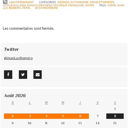
LIEN PERMANENT
CATÉGORIES :
AGENDA
,
EUTHANASIE, ADMD ET WFRTDS
,
LETALKDULUNDI
,
PARIS AUTREMENT
,
POLITIQUE FRANÇAISE
,
SANTÉ
TAGS :
ADMD
,
JEAN
LUC ROMERO
,
PARIS
0
COMMENTAIRE
Les commentaires sont fermés.
Twitter
@JeanLucRomero
Août 2026
D
L
M
M
J
V
S
1
2
3
4
5
6
7
8
9
10
11
12
13
14
15