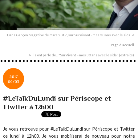
Dans Garçon Magazine de mars 2017, sur SurVivant - mes 30 ans avec le sida
Page d'accueil
Ils ont parlé de... "SurVivant – mes 30 ans avec le sida" (extraits)
2017
06/03
#LeTalkDuLundi sur Périscope et
Tiwtter à 12h00
Je vous retrouve pour #LeTalkDuLundi sur Périscope et Twitter
ce lundi à 12h00. Je vous mobiliserai de nouveau pour notre