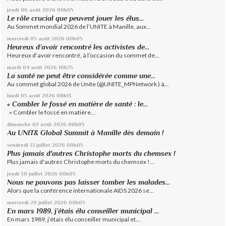
jeudi 06
août 2026
00h05
Le rôle crucial que peuvent jouer les élus...
Au Sommet mondial 2026 de l’UNITE à Manille, aux...
mercredi 05
août 2026
00h05
Heureux d’avoir rencontré les activistes de...
Heureux d’avoir rencontré, à l’occasion du sommet de...
mardi 04
août 2026
10h25
La santé ne peut être considérée comme une...
Au sommet global 2026 de Unite (@UNITE_MPNetwork ) à...
lundi 03
août 2026
08h13
« Combler le fossé en matière de santé : le...
« Combler le fossé en matière...
dimanche 02
août 2026
00h05
Au UNIT& Global Summit à Manille dès demain !
vendredi 31
juillet 2026
00h05
Plus jamais d'autres Christophe morts du chemsex !
Plus jamais d'autres Christophe morts du chemsex !...
jeudi 30
juillet 2026
00h05
Nous ne pouvons pas laisser tomber les malades...
Alors que la conférence internationale AIDS 2026 se...
mercredi 29
juillet 2026
00h05
En mars 1989, j’étais élu conseiller municipal ...
En mars 1989, j’étais élu conseiller municipal et...