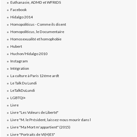
Euthanasie, ADMD et WFRtDS
Facebook
Hidalgo 2014
Homopoliticus - Comme ils disent
Homopoliticus, le Documentaire
Homosexualité et homophobie
Hubert
Huchon/Hidalgo 2010
Instagram
Intégration
La culture à Paris 12éme ardt
Le Talk Du Lundi
LeTalkDuLundi
LGBTQI+
Livre
Livre "Les Voleurs de Liberté"
Livre "M. le Président, laissez-nous mourir dans l
Livre "Ma Mort m'appartient" (2015)
Livre "Portraits de VI(H)ES"