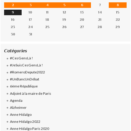
2
3
4
5
6
7
8
9
10
11
12
13
14
15
16
17
18
19
20
21
22
23
24
25
26
27
28
29
30
31
Catégories
#CesGensLà !
#JeSuisCesGensLà !
#RomeroDepute2022
#UnBancUnDébat
6ème République
Adjoint à la maire de Paris
Agenda
Alzheimer
Anne Hidalgo
Anne Hidalgo 2022
Anne Hidalgo Paris 2020