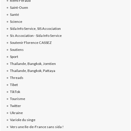
Rémi Féraud
Saint-Ouen
Santé
Science
Sida Info Service, SIS Association
Sis Association - Sida Info Service
Soutenir Florence CASSEZ
Soutiens
Sport
Thaïlande, Bangkok, Jomtien
Thaïlande, Bangkok, Pattaya
Threads
Tibet
TikTok
Tourisme
Twitter
Ukraine
Variole du singe
Vers une Ile-de-France sans sida !