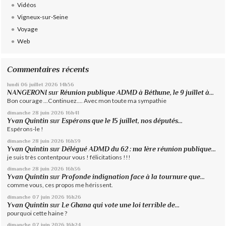
Vidéos
Vigneux-sur-Seine
Voyage
Web
Commentaires récents
lundi 06
juillet 2026
14h56
NANGERONI
sur
Réunion publique ADMD à Béthune, le 9 juillet à...
Bon courage ...Continuez.... Avec mon toute ma sympathie
dimanche 28
juin 2026
16h41
Yvan Quintin
sur
Espérons que le 15 juillet, nos députés...
Espérons-le !
dimanche 28
juin 2026
16h39
Yvan Quintin
sur
Délégué ADMD du 62 : ma 1ère réunion publique...
je suis très contentpour vous ! félicitations !!!
dimanche 28
juin 2026
16h36
Yvan Quintin
sur
Profonde indignation face à la tournure que...
comme vous, ces propos me hérissent.
dimanche 07
juin 2026
16h26
Yvan Quintin
sur
Le Ghana qui vote une loi terrible de...
pourquoi cette haine ?
dimanche 07
juin 2026
16h24