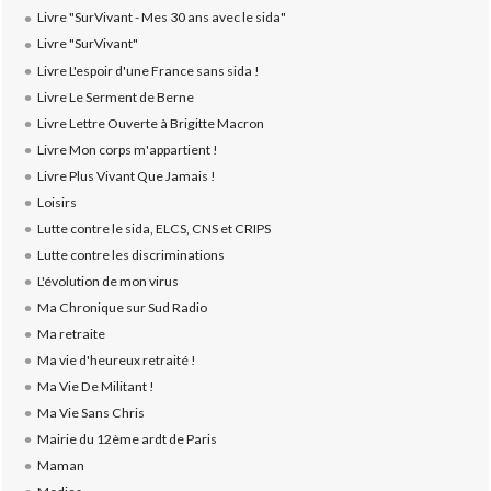
Livre "SurVivant - Mes 30 ans avec le sida"
Livre "SurVivant"
Livre L'espoir d'une France sans sida !
Livre Le Serment de Berne
Livre Lettre Ouverte à Brigitte Macron
Livre Mon corps m'appartient !
Livre Plus Vivant Que Jamais !
Loisirs
Lutte contre le sida, ELCS, CNS et CRIPS
Lutte contre les discriminations
L'évolution de mon virus
Ma Chronique sur Sud Radio
Ma retraite
Ma vie d'heureux retraité !
Ma Vie De Militant !
Ma Vie Sans Chris
Mairie du 12ème ardt de Paris
Maman