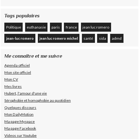
Tags populaires
Politique
euthanasie
paris
france
jean luc romero
jean-luc romero
jean luc romero michel
santé
sida
admd
Me connaître et me suivre
Agenda officiel
Mon site officiel
Mon CV
Mes livres
Hubert, l'amour d'une vie
Sérophobie et homophobie au quotidien
Quelques discours
Mon DailyMotion
Ma page Myspace
Ma page Facebook
Videos sur Youtube