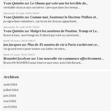
Yvan Quintin
sur
Le Ghana qui vote une loi terrible de...
véritable chasse aux sorcières ! pire que dans les temps...
dimanche 07
juin 2026
16h21
Yvan Quintin
sur
Comme moi, Soutenez le Docteur Peillon et...
je signe bien volontiers, car la vie de chacun appartient...
dimanche 19
avril 2026
17h41
Yvan Quintin
sur
Malgré les soutiens de Poutine, Trump et Le...
bravo à tous, aux Hongrois d'abord qui sont su comment...
lundi 30
mars 2026
01h27
Jan Jacques
sur
Plus de 45 années de vie à Paris s’achèvent ce...
Un grand merci pour toutes vos luttes et votre...
lundi 23
mars 2026
13h35
Brunelet Jocelyne
sur
Une nouvelle vie commence effectivement....
Bravo Mr ROMERO pour tout ce que vous avez fait durant...
Archives
août 2026
juillet 2026
juin 2026
mai 2026
avril 2026