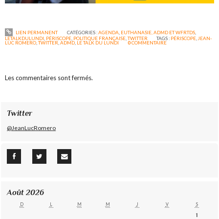
LIEN PERMANENT
CATÉGORIES :
AGENDA
,
EUTHANASIE, ADMD ET WFRTDS
,
LETALKDULUNDI
,
PÉRISCOPE
,
POLITIQUE FRANÇAISE
,
TWITTER
TAGS :
PÉRISCOPE
,
JEAN-
LUC ROMERO
,
TWITTER
,
ADMD
,
LE TALK DU LUNDI
0
COMMENTAIRE
Les commentaires sont fermés.
Twitter
@JeanLucRomero
Août 2026
D
L
M
M
J
V
S
1