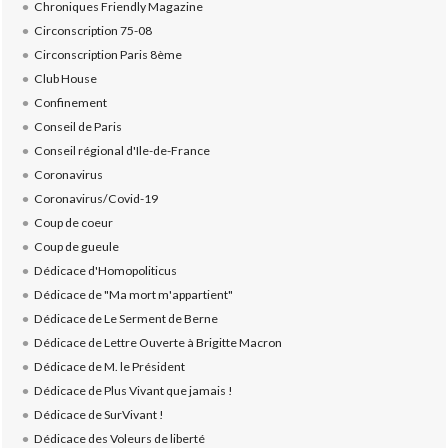
Chroniques Friendly Magazine
Circonscription 75-08
Circonscription Paris 8ème
Club House
Confinement
Conseil de Paris
Conseil régional d'Ile-de-France
Coronavirus
Coronavirus/Covid-19
Coup de coeur
Coup de gueule
Dédicace d'Homopoliticus
Dédicace de "Ma mort m'appartient"
Dédicace de Le Serment de Berne
Dédicace de Lettre Ouverte à Brigitte Macron
Dédicace de M. le Président
Dédicace de Plus Vivant que jamais !
Dédicace de SurVivant !
Dédicace des Voleurs de liberté