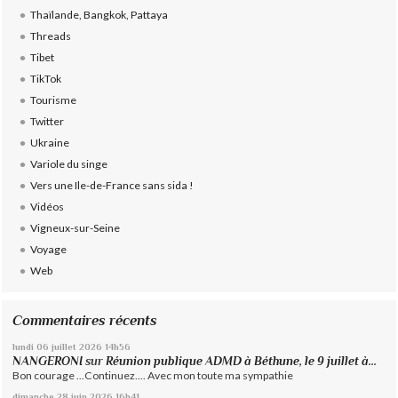
Thaïlande, Bangkok, Pattaya
Threads
Tibet
TikTok
Tourisme
Twitter
Ukraine
Variole du singe
Vers une Ile-de-France sans sida !
Vidéos
Vigneux-sur-Seine
Voyage
Web
Commentaires récents
lundi 06
juillet 2026
14h56
NANGERONI
sur
Réunion publique ADMD à Béthune, le 9 juillet à...
Bon courage ...Continuez.... Avec mon toute ma sympathie
dimanche 28
juin 2026
16h41