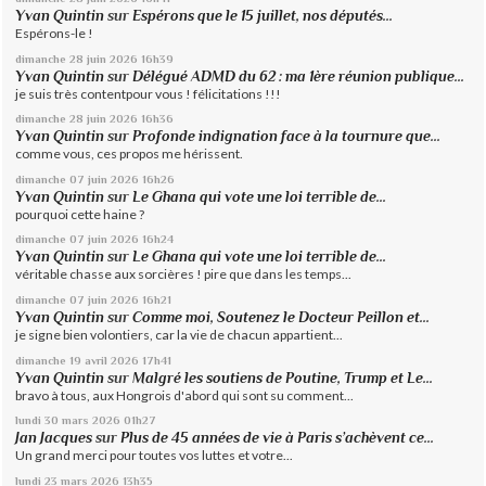
Yvan Quintin
sur
Espérons que le 15 juillet, nos députés...
Espérons-le !
dimanche 28
juin 2026
16h39
Yvan Quintin
sur
Délégué ADMD du 62 : ma 1ère réunion publique...
je suis très contentpour vous ! félicitations !!!
dimanche 28
juin 2026
16h36
Yvan Quintin
sur
Profonde indignation face à la tournure que...
comme vous, ces propos me hérissent.
dimanche 07
juin 2026
16h26
Yvan Quintin
sur
Le Ghana qui vote une loi terrible de...
pourquoi cette haine ?
dimanche 07
juin 2026
16h24
Yvan Quintin
sur
Le Ghana qui vote une loi terrible de...
véritable chasse aux sorcières ! pire que dans les temps...
dimanche 07
juin 2026
16h21
Yvan Quintin
sur
Comme moi, Soutenez le Docteur Peillon et...
je signe bien volontiers, car la vie de chacun appartient...
dimanche 19
avril 2026
17h41
Yvan Quintin
sur
Malgré les soutiens de Poutine, Trump et Le...
bravo à tous, aux Hongrois d'abord qui sont su comment...
lundi 30
mars 2026
01h27
Jan Jacques
sur
Plus de 45 années de vie à Paris s’achèvent ce...
Un grand merci pour toutes vos luttes et votre...
lundi 23
mars 2026
13h35