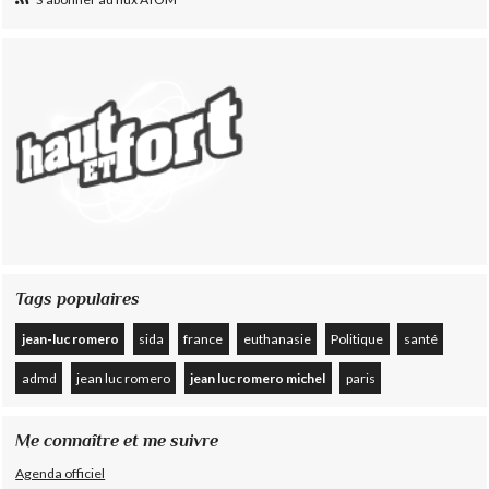
Tags populaires
jean-luc romero
sida
france
euthanasie
Politique
santé
admd
jean luc romero
jean luc romero michel
paris
Me connaître et me suivre
Agenda officiel