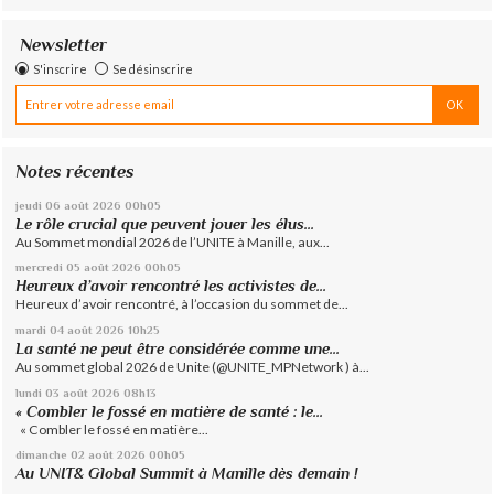
Newsletter
S'inscrire
Se désinscrire
Notes récentes
jeudi 06
août 2026
00h05
Le rôle crucial que peuvent jouer les élus...
Au Sommet mondial 2026 de l’UNITE à Manille, aux...
mercredi 05
août 2026
00h05
Heureux d’avoir rencontré les activistes de...
Heureux d’avoir rencontré, à l’occasion du sommet de...
mardi 04
août 2026
10h25
La santé ne peut être considérée comme une...
Au sommet global 2026 de Unite (@UNITE_MPNetwork ) à...
lundi 03
août 2026
08h13
« Combler le fossé en matière de santé : le...
« Combler le fossé en matière...
dimanche 02
août 2026
00h05
Au UNIT& Global Summit à Manille dès demain !