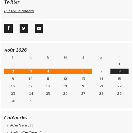
Twitter
@JeanLucRomero
Août 2026
D
L
M
M
J
V
S
1
2
3
4
5
6
7
8
9
10
11
12
13
14
15
16
17
18
19
20
21
22
23
24
25
26
27
28
29
30
31
Catégories
#CesGensLà !
#JeSuisCesGensLà !