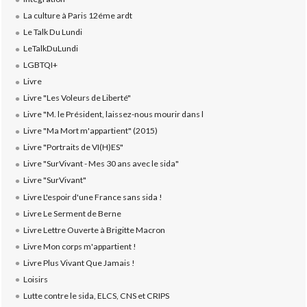
La culture à Paris 12éme ardt
Le Talk Du Lundi
LeTalkDuLundi
LGBTQI+
Livre
Livre "Les Voleurs de Liberté"
Livre "M. le Président, laissez-nous mourir dans l
Livre "Ma Mort m'appartient" (2015)
Livre "Portraits de VI(H)ES"
Livre "SurVivant - Mes 30 ans avec le sida"
Livre "SurVivant"
Livre L'espoir d'une France sans sida !
Livre Le Serment de Berne
Livre Lettre Ouverte à Brigitte Macron
Livre Mon corps m'appartient !
Livre Plus Vivant Que Jamais !
Loisirs
Lutte contre le sida, ELCS, CNS et CRIPS