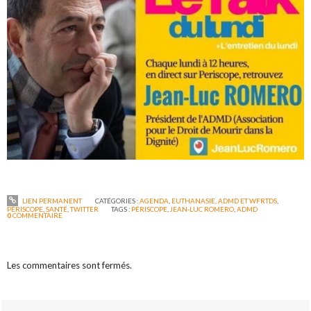
LIEN PERMANENT
CATÉGORIES :
AGENDA
,
EUTHANASIE, ADMD ET WFRTDS
,
PÉRISCOPE
,
SANTÉ
,
TWITTER
TAGS :
PÉRISCOPE
,
JEAN-LUC ROMERO
,
ADMD
0
COMMENTAIRE
Les commentaires sont fermés.