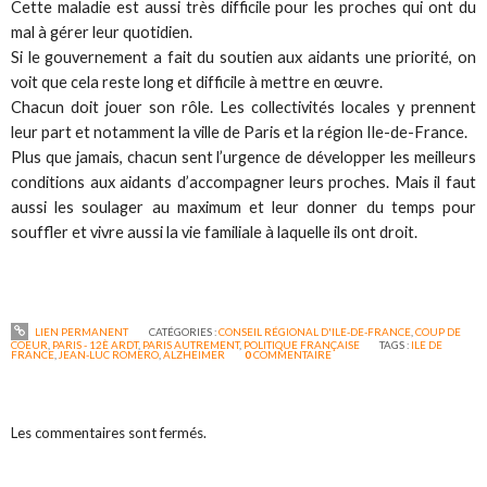
Cette maladie est aussi très difficile pour les proches qui ont du
mal à gérer leur quotidien.
Si le gouvernement a fait du soutien aux aidants une priorité, on
voit que cela reste long et difficile à mettre en œuvre.
Chacun doit jouer son rôle. Les collectivités locales y prennent
leur part et notamment la ville de Paris et la région Ile-de-France.
Plus que jamais, chacun sent l’urgence de développer les meilleurs
conditions aux aidants d’accompagner leurs proches. Mais il faut
aussi les soulager au maximum et leur donner du temps pour
souffler et vivre aussi la vie familiale à laquelle ils ont droit.
LIEN PERMANENT
CATÉGORIES :
CONSEIL RÉGIONAL D'ILE-DE-FRANCE
,
COUP DE
COEUR
,
PARIS - 12È ARDT
,
PARIS AUTREMENT
,
POLITIQUE FRANÇAISE
TAGS :
ILE DE
FRANCE
,
JEAN-LUC ROMERO
,
ALZHEIMER
0
COMMENTAIRE
Les commentaires sont fermés.