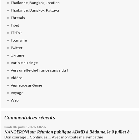
Thaïlande, Bangkok, Jomtien
Thaïlande, Bangkok, Pattaya
Threads
Tibet
TikTok
Tourisme
Twitter
Ukraine
Variole du singe
Vers une Ile-de-France sans sida !
Vidéos
Vigneux-sur-Seine
Voyage
Web
Commentaires récents
lundi 06
juillet 2026
14h56
NANGERONI
sur
Réunion publique ADMD à Béthune, le 9 juillet à...
Bon courage ...Continuez.... Avec mon toute ma sympathie