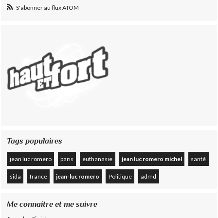
S'abonner au flux ATOM
Tags populaires
jean luc romero
paris
euthanasie
jean luc romero michel
santé
sida
france
jean-luc romero
Politique
admd
Me connaître et me suivre