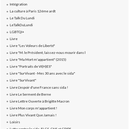
Intégration
La culture à Paris 12éme ardt
Le Talk Du Lundi
LeTalkDuLundi
LGBTQI+
Livre
Livre "Les Voleurs de Liberté"
Livre "M. le Président, laissez-nous mourir dans l
Livre "Ma Mort m'appartient" (2015)
Livre "Portraits de VI(H)ES"
Livre "SurVivant - Mes 30 ans avec le sida"
Livre "SurVivant"
Livre L'espoir d'une France sans sida !
Livre Le Serment de Berne
Livre Lettre Ouverte à Brigitte Macron
Livre Mon corps m'appartient !
Livre Plus Vivant Que Jamais !
Loisirs
Lutte contre le sida, ELCS, CNS et CRIPS