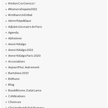
#JeSuisCesGensLà !
#RomeroDepute2022
#UnBancUnDébat
6ème République
Adjoint à la maire de Paris
Agenda
Alzheimer
Anne Hidalgo
Anne Hidalgo 2022
Anne Hidalgo Paris 2020
Associations
Aujourd'hui, Autrement
Bartolone 2015
Béthune
Blog
Bouddhisme, Dalaï Lama
Célébrations
Chemsex
Christophe Michel-Romero