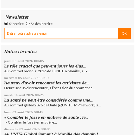
Newsletter
S'inscrire
Se désinscrire
Notes récentes
jeudi 06
août 2026
00h05
Le rôle crucial que peuvent jouer les élus...
Au Sommet mondial 2026 de l’UNITE à Manille, aux...
mercredi 05
août 2026
00h05
Heureux d’avoir rencontré les activistes de...
Heureux d’avoir rencontré, à l’occasion du sommet de...
mardi 04
août 2026
10h25
La santé ne peut être considérée comme une...
Au sommet global 2026 de Unite (@UNITE_MPNetwork ) à...
lundi 03
août 2026
08h13
« Combler le fossé en matière de santé : le...
« Combler le fossé en matière...
dimanche 02
août 2026
00h05
Au UNIT& Global Summit à Manille dès demain !