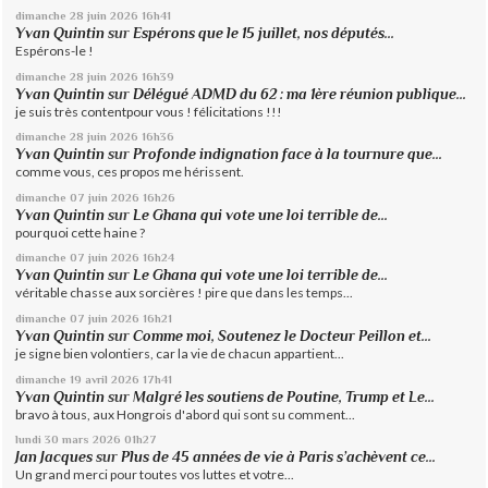
dimanche 28
juin 2026
16h41
Yvan Quintin
sur
Espérons que le 15 juillet, nos députés...
Espérons-le !
dimanche 28
juin 2026
16h39
Yvan Quintin
sur
Délégué ADMD du 62 : ma 1ère réunion publique...
je suis très contentpour vous ! félicitations !!!
dimanche 28
juin 2026
16h36
Yvan Quintin
sur
Profonde indignation face à la tournure que...
comme vous, ces propos me hérissent.
dimanche 07
juin 2026
16h26
Yvan Quintin
sur
Le Ghana qui vote une loi terrible de...
pourquoi cette haine ?
dimanche 07
juin 2026
16h24
Yvan Quintin
sur
Le Ghana qui vote une loi terrible de...
véritable chasse aux sorcières ! pire que dans les temps...
dimanche 07
juin 2026
16h21
Yvan Quintin
sur
Comme moi, Soutenez le Docteur Peillon et...
je signe bien volontiers, car la vie de chacun appartient...
dimanche 19
avril 2026
17h41
Yvan Quintin
sur
Malgré les soutiens de Poutine, Trump et Le...
bravo à tous, aux Hongrois d'abord qui sont su comment...
lundi 30
mars 2026
01h27
Jan Jacques
sur
Plus de 45 années de vie à Paris s’achèvent ce...
Un grand merci pour toutes vos luttes et votre...