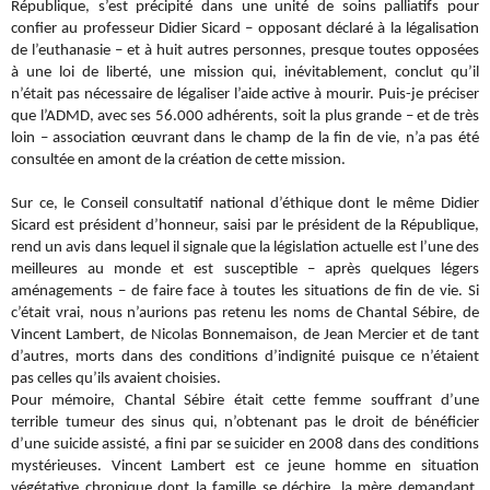
République, s’est précipité dans une unité de soins palliatifs pour
confier au professeur Didier Sicard – opposant déclaré à la légalisation
de l’euthanasie – et à huit autres personnes, presque toutes opposées
à une loi de liberté, une mission qui, inévitablement, conclut qu’il
n’était pas nécessaire de légaliser l’aide active à mourir. Puis-je préciser
que l’ADMD, avec ses 56.000 adhérents, soit la plus grande – et de très
loin – association œuvrant dans le champ de la fin de vie, n’a pas été
consultée en amont de la création de cette mission.
Sur ce, le Conseil consultatif national d’éthique dont le même Didier
Sicard est président d’honneur, saisi par le président de la République,
rend un avis dans lequel il signale que la législation actuelle est l’une des
meilleures au monde et est susceptible – après quelques légers
aménagements – de faire face à toutes les situations de fin de vie. Si
c’était vrai, nous n’aurions pas retenu les noms de Chantal Sébire, de
Vincent Lambert, de Nicolas Bonnemaison, de Jean Mercier et de tant
d’autres, morts dans des conditions d’indignité puisque ce n’étaient
pas celles qu’ils avaient choisies.
Pour mémoire, Chantal Sébire était cette femme souffrant d’une
terrible tumeur des sinus qui, n’obtenant pas le droit de bénéficier
d’une suicide assisté, a fini par se suicider en 2008 dans des conditions
mystérieuses. Vincent Lambert est ce jeune homme en situation
végétative chronique dont la famille se déchire, la mère demandant,