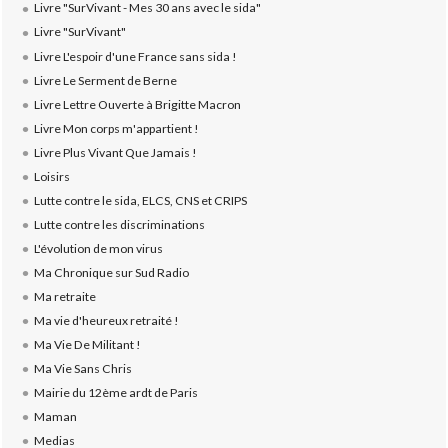
Livre "SurVivant - Mes 30 ans avec le sida"
Livre "SurVivant"
Livre L'espoir d'une France sans sida !
Livre Le Serment de Berne
Livre Lettre Ouverte à Brigitte Macron
Livre Mon corps m'appartient !
Livre Plus Vivant Que Jamais !
Loisirs
Lutte contre le sida, ELCS, CNS et CRIPS
Lutte contre les discriminations
L'évolution de mon virus
Ma Chronique sur Sud Radio
Ma retraite
Ma vie d'heureux retraité !
Ma Vie De Militant !
Ma Vie Sans Chris
Mairie du 12ème ardt de Paris
Maman
Medias