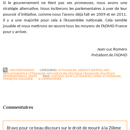
Si le gouvernement ne tient pas ses promesses, nous avons une
stratégie alternative. Nous inciterons les parlementaires à user de leur
pouvoir d’initiative, comme nous l’avons déjà fait en 2009 et en 2011.
Il y a une majorité pour cela à l’Assemblée nationale. Cela semble
jouable et nous mettrons en œuvre tous les moyens de l’ADMD-France
pour y arriver.
Jean-Luc Romero
Président de l’ADMD
LIEN PERMANENT
CATÉGORIES :
EUTHANASIE, ADMD ET WFRTDS
,
MES
DÉPLACEMENTS À L'ÉTRANGER
,
MES DISCOURS
,
POLITIQUE FRANÇAISE
,
POLITIQUE
INTERNATIONALE
,
SANTÉ
TAGS :
CHICAGO
,
JEAN-LUC ROMERO
,
ADMD
,
EUTHANASIE
,
FRANÇOIS HOLLANDE
1
COMMENTAIRE
Commentaires
Bravo pour ce beau discours sur le droit de mourir à la 20ème