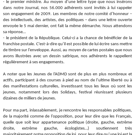
- le premier ministre. Au moyen d’une lettre type que nous insérons
dans notre Journal, nos 56.000 adhérents sont invités à lui rappeler
son engagement de 2009. Les membres de notre comité d’honneur –
des intellectuels, des artistes, des politiques – dans une lettre ouverte
envoyée le 5 mai dernier, ont fait la même démarche. Nous attendons
sa réponse…
- le président de la République. Celui-ci a la chance de bénéficier de la
franchise postale. C'est-à-dire qu’il est possible de lui écrire sans mettre
de timbre sur l’enveloppe. Aussi, au moyen de cartes postales que nous
avons illustrées avec un dessin satirique, nos adhérents le rappellent
régulièrement à ses engagements.
A noter que les Jeunes de l’ADMD sont de plus en plus nombreux et
actifs, participant à des courses à pied au nom de l’ultime liberté ou à
des manifestations culturelles, investissant tous les lieux où sont les
jeunes, notamment lors des Solidays, festival réunissant plusieurs
dizaines de milliers de jeunes.
Pour ma part, inlassablement, je rencontre les responsables politiques,
de la majorité comme de l’opposition, pour leur dire que les Français,
quelle que soit leur appartenance politique (droite, gauche, extrême
droite, extrême gauche, écologistes…) soutiennent très
majoritairement notre proposition de loi, pour leur dire qu’une loi est la