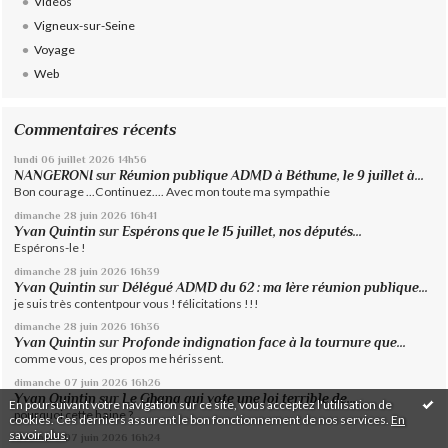
Vidéos
Vigneux-sur-Seine
Voyage
Web
Commentaires récents
lundi 06
juillet 2026
14h56
NANGERONI
sur
Réunion publique ADMD à Béthune, le 9 juillet à...
Bon courage ...Continuez.... Avec mon toute ma sympathie
dimanche 28
juin 2026
16h41
Yvan Quintin
sur
Espérons que le 15 juillet, nos députés...
Espérons-le !
dimanche 28
juin 2026
16h39
Yvan Quintin
sur
Délégué ADMD du 62 : ma 1ère réunion publique...
je suis très contentpour vous ! félicitations !!!
dimanche 28
juin 2026
16h36
Yvan Quintin
sur
Profonde indignation face à la tournure que...
comme vous, ces propos me hérissent.
dimanche 07
juin 2026
16h26
Yvan Quintin
sur
Le Ghana qui vote une loi terrible de...
En poursuivant votre navigation sur ce site, vous acceptez l'utilisation de
pourquoi cette haine ?
cookies. Ces derniers assurent le bon fonctionnement de nos services.
En
savoir plus
.
dimanche 07
juin 2026
16h24