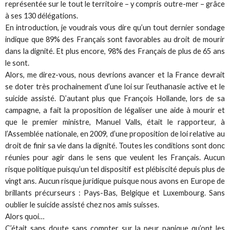
représentée sur le tout le territoire – y compris outre-mer – grâce
à ses 130 délégations.
En introduction, je voudrais vous dire qu’un tout dernier sondage
indique que 89% des Français sont favorables au droit de mourir
dans la dignité. Et plus encore, 98% des Français de plus de 65 ans
le sont.
Alors, me direz-vous, nous devrions avancer et la France devrait
se doter très prochainement d’une loi sur l’euthanasie active et le
suicide assisté. D’autant plus que François Hollande, lors de sa
campagne, a fait la proposition de légaliser une aide à mourir et
que le premier ministre, Manuel Valls, était le rapporteur, à
l’Assemblée nationale, en 2009, d’une proposition de loi relative au
droit de finir sa vie dans la dignité. Toutes les conditions sont donc
réunies pour agir dans le sens que veulent les Français. Aucun
risque politique puisqu’un tel dispositif est plébiscité depuis plus de
vingt ans. Aucun risque juridique puisque nous avons en Europe de
brillants précurseurs : Pays-Bas, Belgique et Luxembourg. Sans
oublier le suicide assisté chez nos amis suisses.
Alors quoi…
C’était sans doute sans compter sur la peur panique qu’ont les