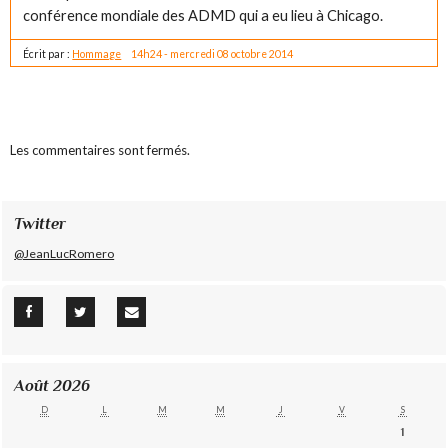
conférence mondiale des ADMD qui a eu lieu à Chicago.
Écrit par :
Hommage
14h24
-
mercredi 08
octobre 2014
Les commentaires sont fermés.
Twitter
@JeanLucRomero
Août 2026
D
L
M
M
J
V
S
1