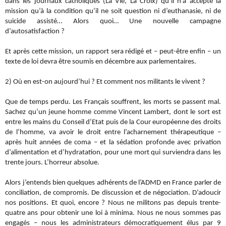
dans les journaux catholiques (La Vie, La Croix) qu’il n’a accepté la
mission qu’à la condition qu’il ne soit question ni d’euthanasie, ni de
suicide assisté… Alors quoi… Une nouvelle campagne
d’autosatisfaction ?
Et après cette mission, un rapport sera rédigé et – peut-être enfin – un
texte de loi devra être soumis en décembre aux parlementaires.
2) Où en est-on aujourd’hui ? Et comment nos militants le vivent ?
Que de temps perdu. Les Français souffrent, les morts se passent mal.
Sachez qu’un jeune homme comme Vincent Lambert, dont le sort est
entre les mains du Conseil d’Etat puis de la Cour européenne des droits
de l’homme, va avoir le droit entre l’acharnement thérapeutique –
après huit années de coma – et la sédation profonde avec privation
d’alimentation et d’hydratation, pour une mort qui surviendra dans les
trente jours. L’horreur absolue.
Alors j’entends bien quelques adhérents de l’ADMD en France parler de
conciliation, de compromis. De discussion et de négociation. D’adoucir
nos positions. Et quoi, encore ? Nous ne militons pas depuis trente-
quatre ans pour obtenir une loi à minima. Nous ne nous sommes pas
engagés – nous les administrateurs démocratiquement élus par 9