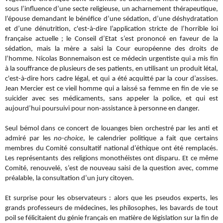
sous l’influence d’une secte religieuse, un acharnement thérapeutique,
l’épouse demandant le bénéfice d’une sédation, d’une déshydratation
et d’une dénutrition, c'est-à-dire l’application stricte de l’horrible loi
française actuelle ; le Conseil d’Etat s’est prononcé en faveur de la
sédation, mais la mère a saisi la Cour européenne des droits de
l’homme. Nicolas Bonnemaison est ce médecin urgentiste qui a mis fin
à la souffrance de plusieurs de ses patients, en utilisant un produit létal,
c'est-à-dire hors cadre légal, et qui a été acquitté par la cour d’assises.
Jean Mercier est ce vieil homme qui a laissé sa femme en fin de vie se
suicider avec ses médicaments, sans appeler la police, et qui est
aujourd’hui poursuivi pour non-assistance à personne en danger.
Seul bémol dans ce concert de louanges bien orchestré par les anti et
admiré par les
no-choice
, le calendrier politique a fait que certains
membres du Comité consultatif national d’éthique ont été remplacés.
Les représentants des religions monothéistes ont disparu. Et ce même
Comité, renouvelé, s’est de nouveau saisi de la question avec, comme
préalable, la consultation d’un jury citoyen.
Et surprise pour les observateurs : alors que les pseudos experts, les
grands professeurs de médecines, les philosophes, les bavards de tout
poil se félicitaient du génie français en matière de législation sur la fin de