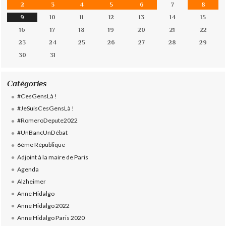
2
3
4
5
6
7
8
9
10
11
12
13
14
15
16
17
18
19
20
21
22
23
24
25
26
27
28
29
30
31
Catégories
#CesGensLà !
#JeSuisCesGensLà !
#RomeroDepute2022
#UnBancUnDébat
6ème République
Adjoint à la maire de Paris
Agenda
Alzheimer
Anne Hidalgo
Anne Hidalgo 2022
Anne Hidalgo Paris 2020