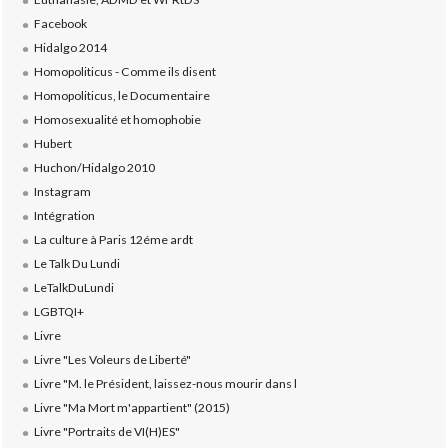
Facebook
Hidalgo 2014
Homopoliticus - Comme ils disent
Homopoliticus, le Documentaire
Homosexualité et homophobie
Hubert
Huchon/Hidalgo 2010
Instagram
Intégration
La culture à Paris 12éme ardt
Le Talk Du Lundi
LeTalkDuLundi
LGBTQI+
Livre
Livre "Les Voleurs de Liberté"
Livre "M. le Président, laissez-nous mourir dans l
Livre "Ma Mort m'appartient" (2015)
Livre "Portraits de VI(H)ES"