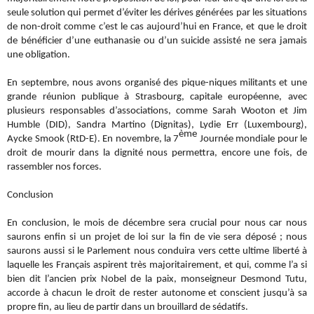
seule solution qui permet d’éviter les dérives générées par les situations
de non-droit comme c’est le cas aujourd’hui en France, et que le droit
de bénéficier d’une euthanasie ou d’un suicide assisté ne sera jamais
une obligation.
En septembre, nous avons organisé des pique-niques militants et une
grande réunion publique à Strasbourg, capitale européenne, avec
plusieurs responsables d’associations, comme Sarah Wooton et Jim
Humble (DID), Sandra Martino (Dignitas), Lydie Err (Luxembourg),
ème
Aycke Smook (RtD-E). En novembre, la 7
Journée mondiale pour le
droit de mourir dans la dignité nous permettra, encore une fois, de
rassembler nos forces.
Conclusion
En conclusion, le mois de décembre sera crucial pour nous car nous
saurons enfin si un projet de loi sur la fin de vie sera déposé ; nous
saurons aussi si le Parlement nous conduira vers cette ultime liberté à
laquelle les Français aspirent très majoritairement, et qui, comme l’a si
bien dit l’ancien prix Nobel de la paix, monseigneur Desmond Tutu,
accorde à chacun le droit de rester autonome et conscient jusqu’à sa
propre fin, au lieu de partir dans un brouillard de sédatifs.