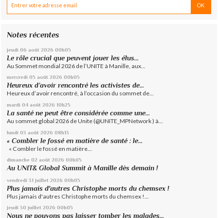
Notes récentes
jeudi 06
août 2026
00h05
Le rôle crucial que peuvent jouer les élus...
Au Sommet mondial 2026 de l’UNITE à Manille, aux...
mercredi 05
août 2026
00h05
Heureux d’avoir rencontré les activistes de...
Heureux d’avoir rencontré, à l’occasion du sommet de...
mardi 04
août 2026
10h25
La santé ne peut être considérée comme une...
Au sommet global 2026 de Unite (@UNITE_MPNetwork ) à...
lundi 03
août 2026
08h13
« Combler le fossé en matière de santé : le...
« Combler le fossé en matière...
dimanche 02
août 2026
00h05
Au UNIT& Global Summit à Manille dès demain !
vendredi 31
juillet 2026
00h05
Plus jamais d'autres Christophe morts du chemsex !
Plus jamais d'autres Christophe morts du chemsex !...
jeudi 30
juillet 2026
00h05
Nous ne pouvons pas laisser tomber les malades...