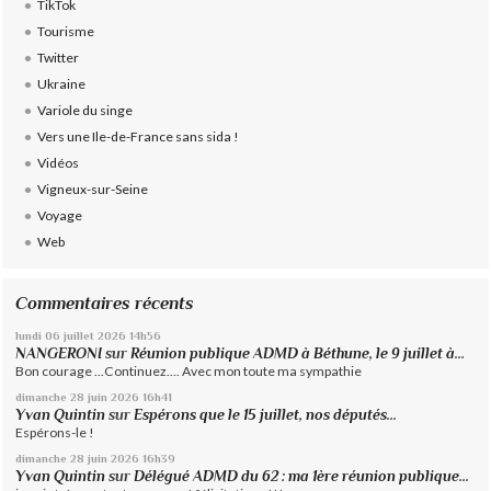
TikTok
Tourisme
Twitter
Ukraine
Variole du singe
Vers une Ile-de-France sans sida !
Vidéos
Vigneux-sur-Seine
Voyage
Web
Commentaires récents
lundi 06
juillet 2026
14h56
NANGERONI
sur
Réunion publique ADMD à Béthune, le 9 juillet à...
Bon courage ...Continuez.... Avec mon toute ma sympathie
dimanche 28
juin 2026
16h41
Yvan Quintin
sur
Espérons que le 15 juillet, nos députés...
Espérons-le !
dimanche 28
juin 2026
16h39
Yvan Quintin
sur
Délégué ADMD du 62 : ma 1ère réunion publique...