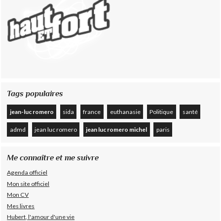
Tags populaires
jean-luc romero
sida
france
euthanasie
Politique
santé
admd
jean luc romero
jean luc romero michel
paris
Me connaître et me suivre
Agenda officiel
Mon site officiel
Mon CV
Mes livres
Hubert, l'amour d'une vie