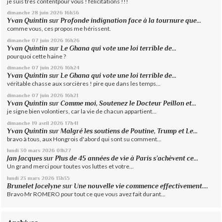
je suis très contentpour vous ! félicitations !!!
dimanche 28
juin 2026
16h36
Yvan Quintin
sur
Profonde indignation face à la tournure que...
comme vous, ces propos me hérissent.
dimanche 07
juin 2026
16h26
Yvan Quintin
sur
Le Ghana qui vote une loi terrible de...
pourquoi cette haine ?
dimanche 07
juin 2026
16h24
Yvan Quintin
sur
Le Ghana qui vote une loi terrible de...
véritable chasse aux sorcières ! pire que dans les temps...
dimanche 07
juin 2026
16h21
Yvan Quintin
sur
Comme moi, Soutenez le Docteur Peillon et...
je signe bien volontiers, car la vie de chacun appartient...
dimanche 19
avril 2026
17h41
Yvan Quintin
sur
Malgré les soutiens de Poutine, Trump et Le...
bravo à tous, aux Hongrois d'abord qui sont su comment...
lundi 30
mars 2026
01h27
Jan Jacques
sur
Plus de 45 années de vie à Paris s’achèvent ce...
Un grand merci pour toutes vos luttes et votre...
lundi 23
mars 2026
13h35
Brunelet Jocelyne
sur
Une nouvelle vie commence effectivement....
Bravo Mr ROMERO pour tout ce que vous avez fait durant...