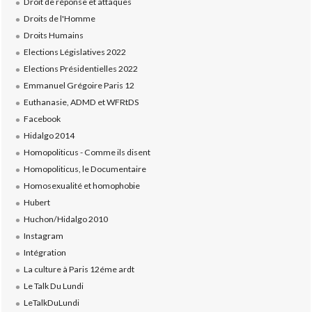
Droit de réponse et attaques
Droits de l'Homme
Droits Humains
Elections Législatives 2022
Elections Présidentielles 2022
Emmanuel Grégoire Paris 12
Euthanasie, ADMD et WFRtDS
Facebook
Hidalgo 2014
Homopoliticus - Comme ils disent
Homopoliticus, le Documentaire
Homosexualité et homophobie
Hubert
Huchon/Hidalgo 2010
Instagram
Intégration
La culture à Paris 12éme ardt
Le Talk Du Lundi
LeTalkDuLundi