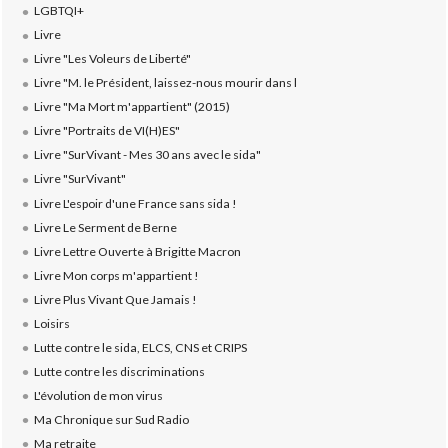
LGBTQI+
Livre
Livre "Les Voleurs de Liberté"
Livre "M. le Président, laissez-nous mourir dans l
Livre "Ma Mort m'appartient" (2015)
Livre "Portraits de VI(H)ES"
Livre "SurVivant - Mes 30 ans avec le sida"
Livre "SurVivant"
Livre L'espoir d'une France sans sida !
Livre Le Serment de Berne
Livre Lettre Ouverte à Brigitte Macron
Livre Mon corps m'appartient !
Livre Plus Vivant Que Jamais !
Loisirs
Lutte contre le sida, ELCS, CNS et CRIPS
Lutte contre les discriminations
L'évolution de mon virus
Ma Chronique sur Sud Radio
Ma retraite