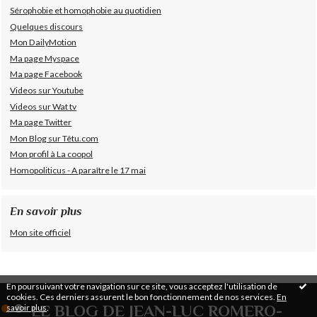
Sérophobie et homophobie au quotidien
Quelques discours
Mon DailyMotion
Ma page Myspace
Ma page Facebook
Videos sur Youtube
Videos sur Wat tv
Ma page Twitter
Mon Blog sur Têtu.com
Mon profil à La coopol
Homopoliticus - A paraître le 17 mai
En savoir plus
Mon site officiel
En poursuivant votre navigation sur ce site, vous acceptez l'utilisation de
cookies. Ces derniers assurent le bon fonctionnement de nos services.
En
LE BLOG DE JEAN-LUC ROMERO-
savoir plus
.