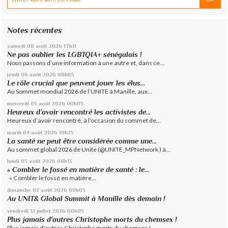
Notes récentes
samedi 08
août 2026
17h11
Ne pas oublier les LGBTQIA+ sénégalais !
Nous passons d’une information à une autre et, dans ce...
jeudi 06
août 2026
00h05
Le rôle crucial que peuvent jouer les élus...
Au Sommet mondial 2026 de l’UNITE à Manille, aux...
mercredi 05
août 2026
00h05
Heureux d’avoir rencontré les activistes de...
Heureux d’avoir rencontré, à l’occasion du sommet de...
mardi 04
août 2026
10h25
La santé ne peut être considérée comme une...
Au sommet global 2026 de Unite (@UNITE_MPNetwork ) à...
lundi 03
août 2026
08h13
« Combler le fossé en matière de santé : le...
« Combler le fossé en matière...
dimanche 02
août 2026
00h05
Au UNIT& Global Summit à Manille dès demain !
vendredi 31
juillet 2026
00h05
Plus jamais d'autres Christophe morts du chemsex !
Plus jamais d'autres Christophe morts du chemsex !...