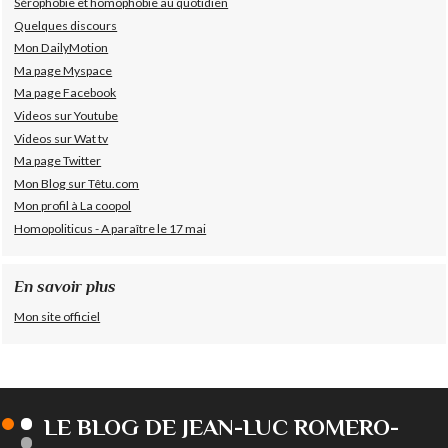
Sérophobie et homophobie au quotidien
Quelques discours
Mon DailyMotion
Ma page Myspace
Ma page Facebook
Videos sur Youtube
Videos sur Wat tv
Ma page Twitter
Mon Blog sur Têtu.com
Mon profil à La coopol
Homopoliticus - A paraître le 17 mai
En savoir plus
Mon site officiel
LE BLOG DE JEAN-LUC ROMERO-