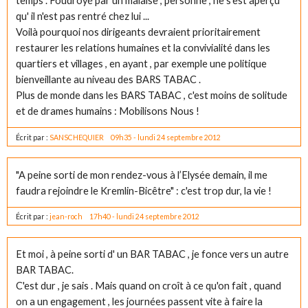
temps . Foudroyé par un malaise , personne , ne s'est aperçu
qu' il n'est pas rentré chez lui ...
Voilà pourquoi nos dirigeants devraient prioritairement
restaurer les relations humaines et la convivialité dans les
quartiers et villages , en ayant , par exemple une politique
bienveillante au niveau des BARS TABAC .
Plus de monde dans les BARS TABAC , c'est moins de solitude
et de drames humains : Mobilisons Nous !
Écrit par :
SANSCHEQUIER
09h35
-
lundi 24
septembre 2012
"A peine sorti de mon rendez-vous à l’Elysée demain, il me
faudra rejoindre le Kremlin-Bicêtre" : c'est trop dur, la vie !
Écrit par :
jean-roch
17h40
-
lundi 24
septembre 2012
Et moi , à peine sorti d' un BAR TABAC , je fonce vers un autre
BAR TABAC.
C'est dur , je sais . Mais quand on croît à ce qu'on fait , quand
on a un engagement , les journées passent vite à faire la