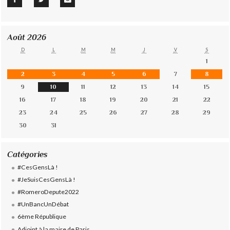
Août 2026
D
L
M
M
J
V
S
1
2
3
4
5
6
7
8
9
10
11
12
13
14
15
16
17
18
19
20
21
22
23
24
25
26
27
28
29
30
31
Catégories
#CesGensLà !
#JeSuisCesGensLà !
#RomeroDepute2022
#UnBancUnDébat
6ème République
Adjoint à la maire de Paris