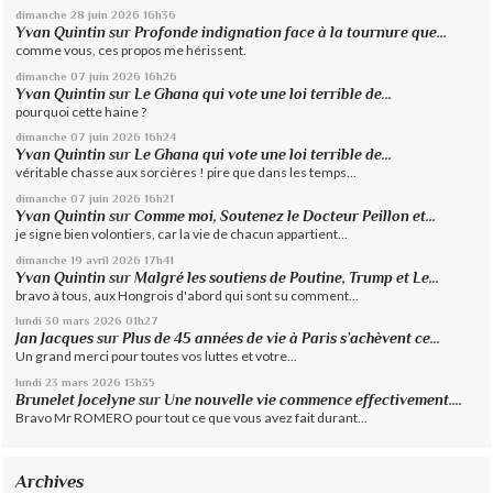
dimanche 28
juin 2026
16h36
Yvan Quintin
sur
Profonde indignation face à la tournure que...
comme vous, ces propos me hérissent.
dimanche 07
juin 2026
16h26
Yvan Quintin
sur
Le Ghana qui vote une loi terrible de...
pourquoi cette haine ?
dimanche 07
juin 2026
16h24
Yvan Quintin
sur
Le Ghana qui vote une loi terrible de...
véritable chasse aux sorcières ! pire que dans les temps...
dimanche 07
juin 2026
16h21
Yvan Quintin
sur
Comme moi, Soutenez le Docteur Peillon et...
je signe bien volontiers, car la vie de chacun appartient...
dimanche 19
avril 2026
17h41
Yvan Quintin
sur
Malgré les soutiens de Poutine, Trump et Le...
bravo à tous, aux Hongrois d'abord qui sont su comment...
lundi 30
mars 2026
01h27
Jan Jacques
sur
Plus de 45 années de vie à Paris s’achèvent ce...
Un grand merci pour toutes vos luttes et votre...
lundi 23
mars 2026
13h35
Brunelet Jocelyne
sur
Une nouvelle vie commence effectivement....
Bravo Mr ROMERO pour tout ce que vous avez fait durant...
Archives