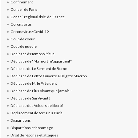
Confinement
Conseil de Paris
Conseil régional d'Ile-de-France
Coronavirus
Coronavirus/Covid-19
Coup de coeur
Coup de gueule
Dédicace d'Homopoliticus
Dédicace de "Ma mort m'appartient"
Dédicace de Le Serment de Berne
Dédicace de Lettre Ouverte à Brigitte Macron
Dédicace de M. le Président
Dédicace de Plus Vivant que jamais !
Dédicace de SurVivant !
Dédicace des Voleurs de liberté
Déplacement de terrain à Paris
Disparitions
Disparitions et hommage
Droit de réponse et attaques