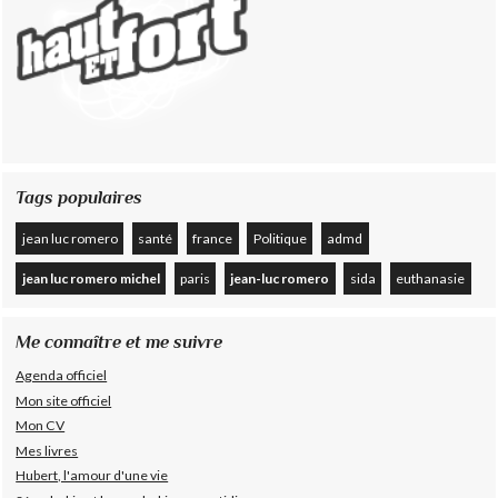
Tags populaires
jean luc romero
santé
france
Politique
admd
jean luc romero michel
paris
jean-luc romero
sida
euthanasie
Me connaître et me suivre
Agenda officiel
Mon site officiel
Mon CV
Mes livres
Hubert, l'amour d'une vie