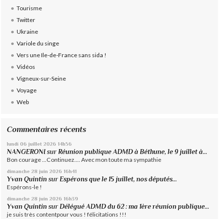
Tourisme
Twitter
Ukraine
Variole du singe
Vers une Ile-de-France sans sida !
Vidéos
Vigneux-sur-Seine
Voyage
Web
Commentaires récents
lundi 06
juillet 2026
14h56
NANGERONI
sur
Réunion publique ADMD à Béthune, le 9 juillet à...
Bon courage ...Continuez.... Avec mon toute ma sympathie
dimanche 28
juin 2026
16h41
Yvan Quintin
sur
Espérons que le 15 juillet, nos députés...
Espérons-le !
dimanche 28
juin 2026
16h39
Yvan Quintin
sur
Délégué ADMD du 62 : ma 1ère réunion publique...
je suis très contentpour vous ! félicitations !!!