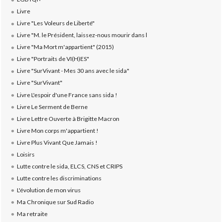
Livre
Livre "Les Voleurs de Liberté"
Livre "M. le Président, laissez-nous mourir dans l
Livre "Ma Mort m'appartient" (2015)
Livre "Portraits de VI(H)ES"
Livre "SurVivant - Mes 30 ans avec le sida"
Livre "SurVivant"
Livre L'espoir d'une France sans sida !
Livre Le Serment de Berne
Livre Lettre Ouverte à Brigitte Macron
Livre Mon corps m'appartient !
Livre Plus Vivant Que Jamais !
Loisirs
Lutte contre le sida, ELCS, CNS et CRIPS
Lutte contre les discriminations
L'évolution de mon virus
Ma Chronique sur Sud Radio
Ma retraite