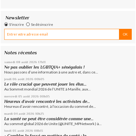
Newsletter
S'inscrire
Se désinscrire
Notes récentes
samedi 08
août 2026
17h11
Ne pas oublier les LGBTQIA+ sénégalais !
Nous passons d’une information à une autre et, dans ce...
jeudi 06
août 2026
00h05
Le rôle crucial que peuvent jouer les élus...
Au Sommet mondial 2026 de l’UNITE à Manille, aux...
mercredi 05
août 2026
00h05
Heureux d’avoir rencontré les activistes de...
Heureux d’avoir rencontré, à l’occasion du sommet de...
mardi 04
août 2026
10h25
La santé ne peut être considérée comme une...
Au sommet global 2026 de Unite (@UNITE_MPNetwork ) à...
lundi 03
août 2026
08h13
« Combler le fossé en matière de santé : le...