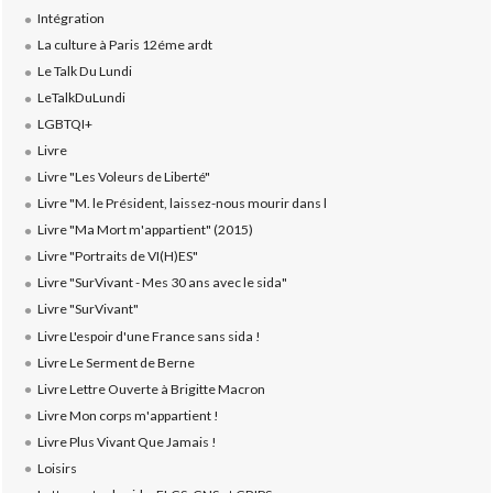
Intégration
La culture à Paris 12éme ardt
Le Talk Du Lundi
LeTalkDuLundi
LGBTQI+
Livre
Livre "Les Voleurs de Liberté"
Livre "M. le Président, laissez-nous mourir dans l
Livre "Ma Mort m'appartient" (2015)
Livre "Portraits de VI(H)ES"
Livre "SurVivant - Mes 30 ans avec le sida"
Livre "SurVivant"
Livre L'espoir d'une France sans sida !
Livre Le Serment de Berne
Livre Lettre Ouverte à Brigitte Macron
Livre Mon corps m'appartient !
Livre Plus Vivant Que Jamais !
Loisirs