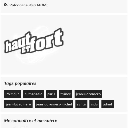
S'abonner au flux ATOM
Tags populaires
Politique
euthanasie
paris
france
jean luc romero
jean-luc romero
jean luc romero michel
santé
sida
admd
Me connaître et me suivre