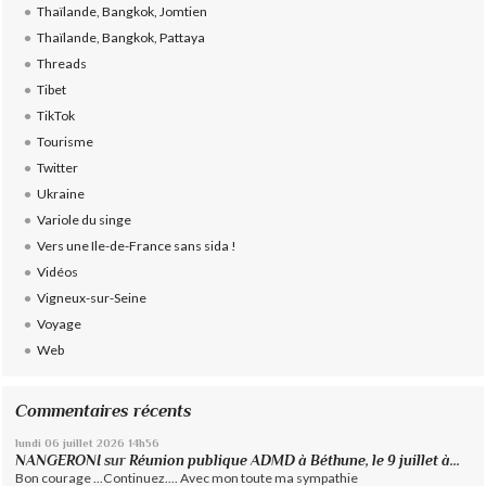
Thaïlande, Bangkok, Jomtien
Thaïlande, Bangkok, Pattaya
Threads
Tibet
TikTok
Tourisme
Twitter
Ukraine
Variole du singe
Vers une Ile-de-France sans sida !
Vidéos
Vigneux-sur-Seine
Voyage
Web
Commentaires récents
lundi 06
juillet 2026
14h56
NANGERONI
sur
Réunion publique ADMD à Béthune, le 9 juillet à...
Bon courage ...Continuez.... Avec mon toute ma sympathie