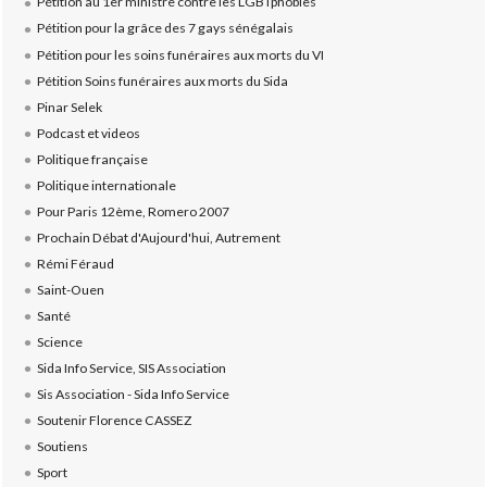
Pétition au 1er ministre contre les LGBTphobies
Pétition pour la grâce des 7 gays sénégalais
Pétition pour les soins funéraires aux morts du VI
Pétition Soins funéraires aux morts du Sida
Pinar Selek
Podcast et videos
Politique française
Politique internationale
Pour Paris 12ème, Romero 2007
Prochain Débat d'Aujourd'hui, Autrement
Rémi Féraud
Saint-Ouen
Santé
Science
Sida Info Service, SIS Association
Sis Association - Sida Info Service
Soutenir Florence CASSEZ
Soutiens
Sport