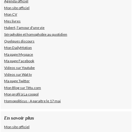
Agenda officiel
Mon site officiel
Mon CV
Mes livres
Hubert, l'amour d'une vie
Sérophobie et homophobie au quotidien
Quelques discours
Mon DailyMotion
Ma page Myspace
Ma page Facebook
Videos sur Youtube
Videos sur Wat tv
Ma page Twitter
Mon Blog sur Têtu.com
Mon profil à La coopol
Homopoliticus - A paraître le 17 mai
En savoir plus
Mon site officiel