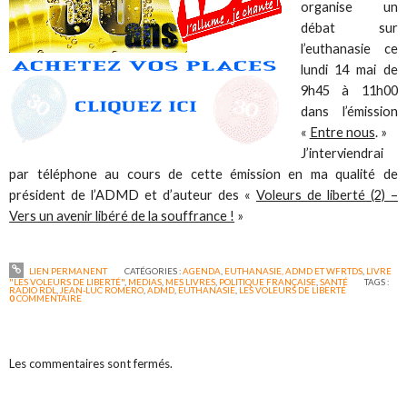
organise un
débat sur
l’euthanasie ce
lundi 14 mai de
9h45 à 11h00
dans l’émission
«
Entre nous
. »
J’interviendrai
par téléphone au cours de cette émission en ma qualité de
président de l’ADMD et d’auteur des «
Voleurs de liberté (2) –
Vers un avenir libéré de la souffrance !
»
LIEN PERMANENT
CATÉGORIES :
AGENDA
,
EUTHANASIE, ADMD ET WFRTDS
,
LIVRE
"LES VOLEURS DE LIBERTÉ"
,
MEDIAS
,
MES LIVRES
,
POLITIQUE FRANÇAISE
,
SANTÉ
TAGS :
RADIO RDL
,
JEAN-LUC ROMERO
,
ADMD
,
EUTHANASIE
,
LES VOLEURS DE LIBERTÉ
0
COMMENTAIRE
Les commentaires sont fermés.