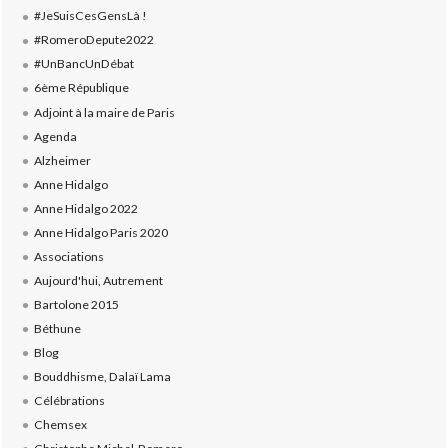
#JeSuisCesGensLà !
#RomeroDepute2022
#UnBancUnDébat
6ème République
Adjoint à la maire de Paris
Agenda
Alzheimer
Anne Hidalgo
Anne Hidalgo 2022
Anne Hidalgo Paris 2020
Associations
Aujourd'hui, Autrement
Bartolone 2015
Béthune
Blog
Bouddhisme, Dalaï Lama
Célébrations
Chemsex