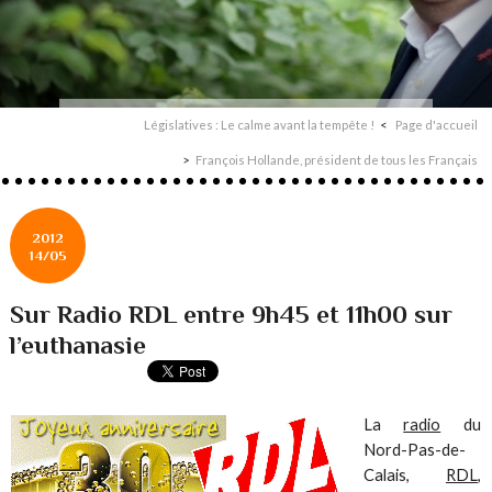
Législatives : Le calme avant la tempête !
Page d'accueil
François Hollande, président de tous les Français
2012
14/05
Sur Radio RDL entre 9h45 et 11h00 sur
l’euthanasie
La
radio
du
Nord-Pas-de-
Calais,
RDL
,