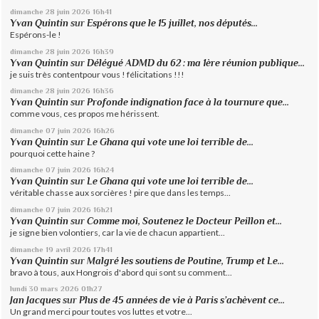
dimanche 28
juin 2026
16h41
Yvan Quintin
sur
Espérons que le 15 juillet, nos députés...
Espérons-le !
dimanche 28
juin 2026
16h39
Yvan Quintin
sur
Délégué ADMD du 62 : ma 1ère réunion publique...
je suis très contentpour vous ! félicitations !!!
dimanche 28
juin 2026
16h36
Yvan Quintin
sur
Profonde indignation face à la tournure que...
comme vous, ces propos me hérissent.
dimanche 07
juin 2026
16h26
Yvan Quintin
sur
Le Ghana qui vote une loi terrible de...
pourquoi cette haine ?
dimanche 07
juin 2026
16h24
Yvan Quintin
sur
Le Ghana qui vote une loi terrible de...
véritable chasse aux sorcières ! pire que dans les temps...
dimanche 07
juin 2026
16h21
Yvan Quintin
sur
Comme moi, Soutenez le Docteur Peillon et...
je signe bien volontiers, car la vie de chacun appartient...
dimanche 19
avril 2026
17h41
Yvan Quintin
sur
Malgré les soutiens de Poutine, Trump et Le...
bravo à tous, aux Hongrois d'abord qui sont su comment...
lundi 30
mars 2026
01h27
Jan Jacques
sur
Plus de 45 années de vie à Paris s’achèvent ce...
Un grand merci pour toutes vos luttes et votre...