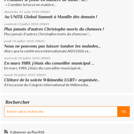
« Combler le fossé en matière...
dimanche 02
août 2026
00h05
Au UNIT& Global Summit à Manille dès demain !
vendredi 31
juillet 2026
00h05
Plus jamais d'autres Christophe morts du chemsex !
Plus jamais d'autres Christophe morts du chemsex !...
jeudi 30
juillet 2026
00h05
Nous ne pouvons pas laisser tomber les malades...
Alors que la conférence internationale AIDS 2026 se...
mercredi 29
juillet 2026
00h05
En mars 1989, j’étais élu conseiller municipal ...
En mars 1989, j’étais élu conseiller municipal et...
mardi 28
juillet 2026
00h05
Clôture de la soirée Wikimedia LGBT+ organisée...
À l’occasion du Congrès international de Wikimedia...
Rechercher
S'abonner au flux RSS