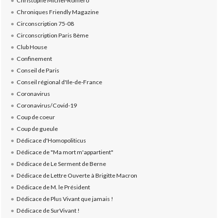
Christophe Michel-Romero
Chroniques Friendly Magazine
Circonscription 75-08
Circonscription Paris 8ème
Club House
Confinement
Conseil de Paris
Conseil régional d'Ile-de-France
Coronavirus
Coronavirus/Covid-19
Coup de coeur
Coup de gueule
Dédicace d'Homopoliticus
Dédicace de "Ma mort m'appartient"
Dédicace de Le Serment de Berne
Dédicace de Lettre Ouverte à Brigitte Macron
Dédicace de M. le Président
Dédicace de Plus Vivant que jamais !
Dédicace de SurVivant !