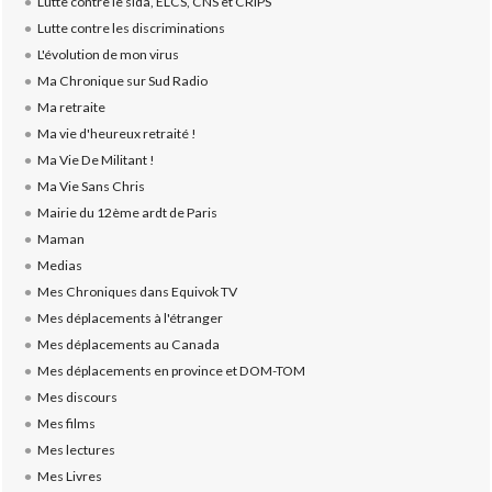
Lutte contre le sida, ELCS, CNS et CRIPS
Lutte contre les discriminations
L'évolution de mon virus
Ma Chronique sur Sud Radio
Ma retraite
Ma vie d'heureux retraité !
Ma Vie De Militant !
Ma Vie Sans Chris
Mairie du 12ème ardt de Paris
Maman
Medias
Mes Chroniques dans Equivok TV
Mes déplacements à l'étranger
Mes déplacements au Canada
Mes déplacements en province et DOM-TOM
Mes discours
Mes films
Mes lectures
Mes Livres