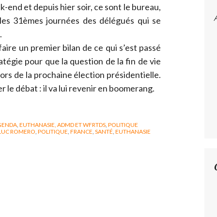
-end et depuis hier soir, ce sont le bureau,
t les 31èmes journées des délégués qui se
.
faire un premier bilan de ce qui s’est passé
atégie pour que la question de la fin de vie
ors de la prochaine élection présidentielle.
le débat : il va lui revenir en boomerang.
GENDA
,
EUTHANASIE, ADMD ET WFRTDS
,
POLITIQUE
LUC ROMERO
,
POLITIQUE
,
FRANCE
,
SANTÉ
,
EUTHANASIE