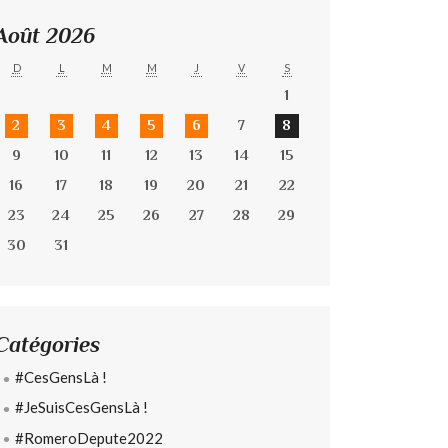
Août 2026
D
L
M
M
J
V
S
1
2
3
4
5
6
7
8
9
10
11
12
13
14
15
16
17
18
19
20
21
22
23
24
25
26
27
28
29
30
31
Catégories
#CesGensLà !
#JeSuisCesGensLà !
#RomeroDepute2022