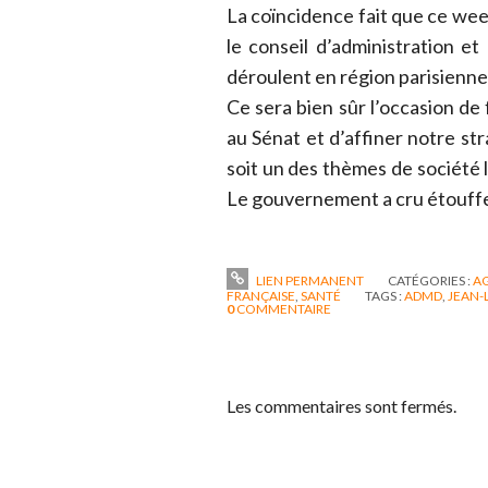
La coïncidence fait que ce week
le conseil d’administration e
déroulent en région parisienne
Ce sera bien sûr l’occasion de 
au Sénat et d’affiner notre str
soit un des thèmes de société l
Le gouvernement a cru étouffer 
LIEN PERMANENT
CATÉGORIES :
A
FRANÇAISE
,
SANTÉ
TAGS :
ADMD
,
JEAN-
0
COMMENTAIRE
Les commentaires sont fermés.