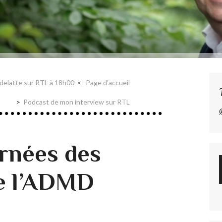
delatte sur RTL à 18h00
Page d'accueil
Podcast de mon interview sur RTL
rnées des
e l’ADMD