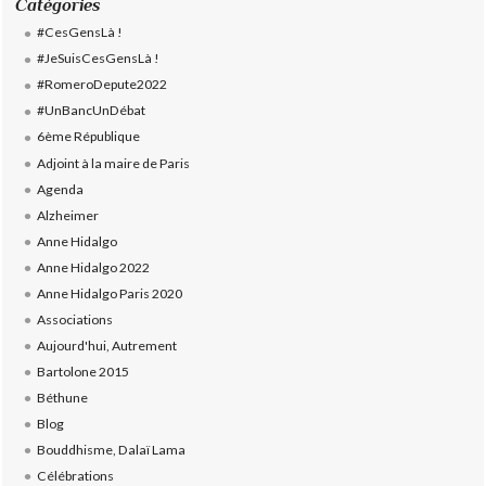
Catégories
#CesGensLà !
#JeSuisCesGensLà !
#RomeroDepute2022
#UnBancUnDébat
6ème République
Adjoint à la maire de Paris
Agenda
Alzheimer
Anne Hidalgo
Anne Hidalgo 2022
Anne Hidalgo Paris 2020
Associations
Aujourd'hui, Autrement
Bartolone 2015
Béthune
Blog
Bouddhisme, Dalaï Lama
Célébrations