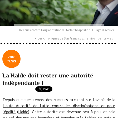
Recours contre l’augmentation du forfait hospitalier
Page d'accueil
Les chroniques de San Francisco… le miroir de nos vies !
2010
17/03
La Halde doit rester une autorité
indépendante !
Depuis quelques temps, des rumeurs circulent sur l’avenir de la
Haute Autorité de Lutte contre les discriminations et pour
l’égalité
(
Halde
). Cette autorité est devenue peu à peu, et cela
malgré des moyens financiers et humains très faibles, un acteur