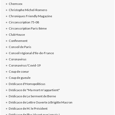
Chemsex
Christophe Michel-Romero
Chroniques Friendly Magazine
Circonscription 75-08
Circonscription Paris 8ème
Club House
Confinement
Conseil de Paris
Conseil régional d'Ile-de-France
Coronavirus
Coronavirus/Covid-19
Coup de coeur
Coup de gueule
Dédicace d'Homopoliticus
Dédicace de "Ma mort m'appartient"
Dédicace de Le Serment de Berne
Dédicace de Lettre Ouverte à Brigitte Macron
Dédicace de M. le Président
Dédicace de Plus Vivant que jamais !