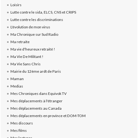
Loisirs
Lutte contre le sida, ELCS, CNS et CRIPS
Lutte contre les discriminations
L'évolution de mon virus
Ma Chronique sur Sud Radio
Ma retraite
Ma vie d'heureux retraité !
Ma Vie De Militant !
Ma Vie Sans Chris
Mairie du 12ème ardt de Paris
Maman
Medias
Mes Chroniques dans Equivok TV
Mes déplacements à l'étranger
Mes déplacements au Canada
Mes déplacements en province et DOM-TOM
Mes discours
Mes films
Mes lectures