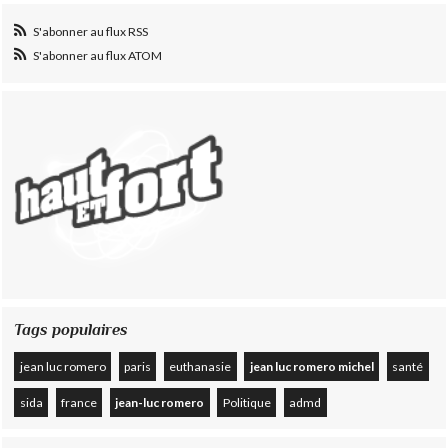
S'abonner au flux RSS
S'abonner au flux ATOM
Tags populaires
jean luc romero
paris
euthanasie
jean luc romero michel
santé
sida
france
jean-luc romero
Politique
admd