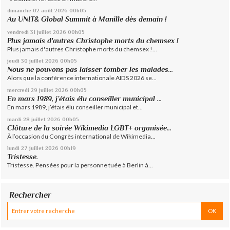
dimanche 02
août 2026
00h05
Au UNIT& Global Summit à Manille dès demain !
vendredi 31
juillet 2026
00h05
Plus jamais d'autres Christophe morts du chemsex !
Plus jamais d'autres Christophe morts du chemsex !...
jeudi 30
juillet 2026
00h05
Nous ne pouvons pas laisser tomber les malades...
Alors que la conférence internationale AIDS 2026 se...
mercredi 29
juillet 2026
00h05
En mars 1989, j’étais élu conseiller municipal ...
En mars 1989, j’étais élu conseiller municipal et...
mardi 28
juillet 2026
00h05
Clôture de la soirée Wikimedia LGBT+ organisée...
À l’occasion du Congrès international de Wikimedia...
lundi 27
juillet 2026
00h19
Tristesse.
Tristesse. Pensées pour la personne tuée à Berlin à...
Rechercher