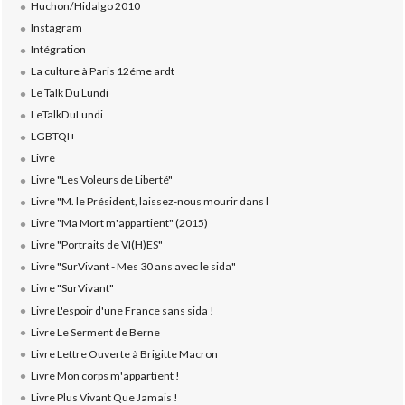
Huchon/Hidalgo 2010
Instagram
Intégration
La culture à Paris 12éme ardt
Le Talk Du Lundi
LeTalkDuLundi
LGBTQI+
Livre
Livre "Les Voleurs de Liberté"
Livre "M. le Président, laissez-nous mourir dans l
Livre "Ma Mort m'appartient" (2015)
Livre "Portraits de VI(H)ES"
Livre "SurVivant - Mes 30 ans avec le sida"
Livre "SurVivant"
Livre L'espoir d'une France sans sida !
Livre Le Serment de Berne
Livre Lettre Ouverte à Brigitte Macron
Livre Mon corps m'appartient !
Livre Plus Vivant Que Jamais !