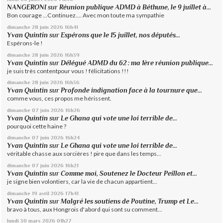
NANGERONI
sur
Réunion publique ADMD à Béthune, le 9 juillet à...
Bon courage ...Continuez.... Avec mon toute ma sympathie
dimanche 28
juin 2026
16h41
Yvan Quintin
sur
Espérons que le 15 juillet, nos députés...
Espérons-le !
dimanche 28
juin 2026
16h39
Yvan Quintin
sur
Délégué ADMD du 62 : ma 1ère réunion publique...
je suis très contentpour vous ! félicitations !!!
dimanche 28
juin 2026
16h36
Yvan Quintin
sur
Profonde indignation face à la tournure que...
comme vous, ces propos me hérissent.
dimanche 07
juin 2026
16h26
Yvan Quintin
sur
Le Ghana qui vote une loi terrible de...
pourquoi cette haine ?
dimanche 07
juin 2026
16h24
Yvan Quintin
sur
Le Ghana qui vote une loi terrible de...
véritable chasse aux sorcières ! pire que dans les temps...
dimanche 07
juin 2026
16h21
Yvan Quintin
sur
Comme moi, Soutenez le Docteur Peillon et...
je signe bien volontiers, car la vie de chacun appartient...
dimanche 19
avril 2026
17h41
Yvan Quintin
sur
Malgré les soutiens de Poutine, Trump et Le...
bravo à tous, aux Hongrois d'abord qui sont su comment...
lundi 30
mars 2026
01h27