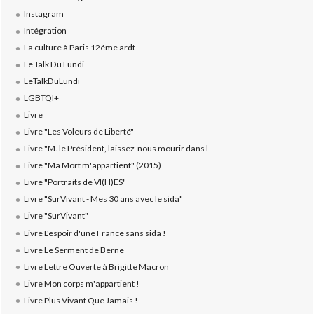
Instagram
Intégration
La culture à Paris 12éme ardt
Le Talk Du Lundi
LeTalkDuLundi
LGBTQI+
Livre
Livre "Les Voleurs de Liberté"
Livre "M. le Président, laissez-nous mourir dans l
Livre "Ma Mort m'appartient" (2015)
Livre "Portraits de VI(H)ES"
Livre "SurVivant - Mes 30 ans avec le sida"
Livre "SurVivant"
Livre L'espoir d'une France sans sida !
Livre Le Serment de Berne
Livre Lettre Ouverte à Brigitte Macron
Livre Mon corps m'appartient !
Livre Plus Vivant Que Jamais !