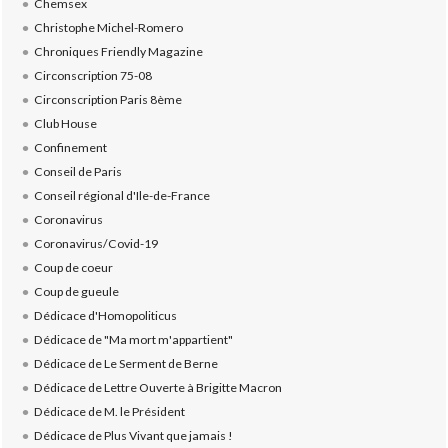
Chemsex
Christophe Michel-Romero
Chroniques Friendly Magazine
Circonscription 75-08
Circonscription Paris 8ème
Club House
Confinement
Conseil de Paris
Conseil régional d'Ile-de-France
Coronavirus
Coronavirus/Covid-19
Coup de coeur
Coup de gueule
Dédicace d'Homopoliticus
Dédicace de "Ma mort m'appartient"
Dédicace de Le Serment de Berne
Dédicace de Lettre Ouverte à Brigitte Macron
Dédicace de M. le Président
Dédicace de Plus Vivant que jamais !