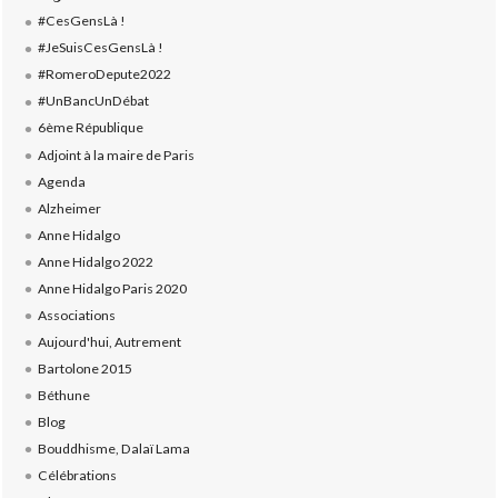
#CesGensLà !
#JeSuisCesGensLà !
#RomeroDepute2022
#UnBancUnDébat
6ème République
Adjoint à la maire de Paris
Agenda
Alzheimer
Anne Hidalgo
Anne Hidalgo 2022
Anne Hidalgo Paris 2020
Associations
Aujourd'hui, Autrement
Bartolone 2015
Béthune
Blog
Bouddhisme, Dalaï Lama
Célébrations