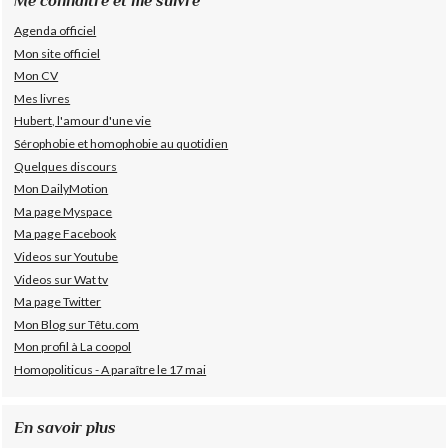
Me connaître et me suivre
Agenda officiel
Mon site officiel
Mon CV
Mes livres
Hubert, l'amour d'une vie
Sérophobie et homophobie au quotidien
Quelques discours
Mon DailyMotion
Ma page Myspace
Ma page Facebook
Videos sur Youtube
Videos sur Wat tv
Ma page Twitter
Mon Blog sur Têtu.com
Mon profil à La coopol
Homopoliticus - A paraître le 17 mai
En savoir plus