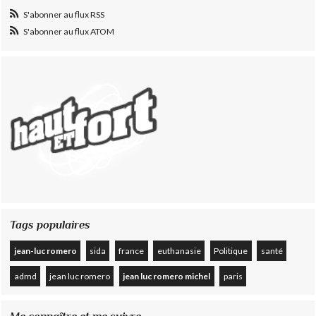
S'abonner au flux RSS
S'abonner au flux ATOM
Tags populaires
jean-luc romero
sida
france
euthanasie
Politique
santé
admd
jean luc romero
jean luc romero michel
paris