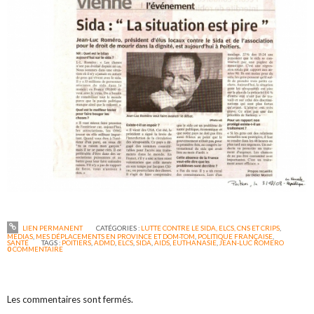
LIEN PERMANENT
CATÉGORIES :
LUTTE CONTRE LE SIDA, ELCS, CNS ET CRIPS
,
MEDIAS
,
MES DÉPLACEMENTS EN PROVINCE ET DOM-TOM
,
POLITIQUE FRANÇAISE
,
SANTÉ
TAGS :
POITIERS
,
ADMD
,
ELCS
,
SIDA
,
AIDS
,
EUTHANASIE
,
JEAN-LUC ROMERO
0
COMMENTAIRE
Les commentaires sont fermés.