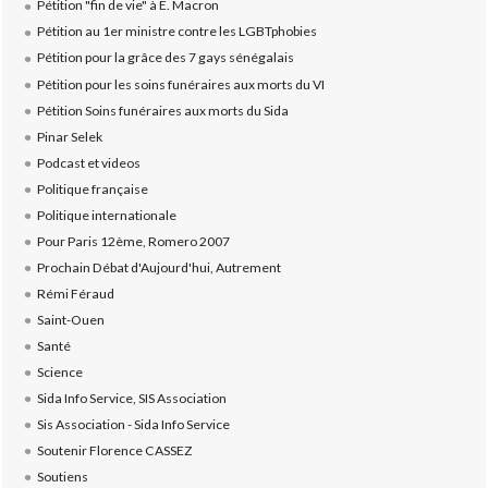
Pétition "fin de vie" à E. Macron
Pétition au 1er ministre contre les LGBTphobies
Pétition pour la grâce des 7 gays sénégalais
Pétition pour les soins funéraires aux morts du VI
Pétition Soins funéraires aux morts du Sida
Pinar Selek
Podcast et videos
Politique française
Politique internationale
Pour Paris 12ème, Romero 2007
Prochain Débat d'Aujourd'hui, Autrement
Rémi Féraud
Saint-Ouen
Santé
Science
Sida Info Service, SIS Association
Sis Association - Sida Info Service
Soutenir Florence CASSEZ
Soutiens