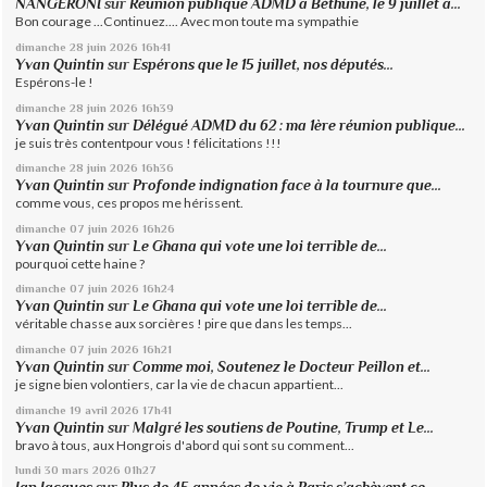
NANGERONI
sur
Réunion publique ADMD à Béthune, le 9 juillet à...
Bon courage ...Continuez.... Avec mon toute ma sympathie
dimanche 28
juin 2026
16h41
Yvan Quintin
sur
Espérons que le 15 juillet, nos députés...
Espérons-le !
dimanche 28
juin 2026
16h39
Yvan Quintin
sur
Délégué ADMD du 62 : ma 1ère réunion publique...
je suis très contentpour vous ! félicitations !!!
dimanche 28
juin 2026
16h36
Yvan Quintin
sur
Profonde indignation face à la tournure que...
comme vous, ces propos me hérissent.
dimanche 07
juin 2026
16h26
Yvan Quintin
sur
Le Ghana qui vote une loi terrible de...
pourquoi cette haine ?
dimanche 07
juin 2026
16h24
Yvan Quintin
sur
Le Ghana qui vote une loi terrible de...
véritable chasse aux sorcières ! pire que dans les temps...
dimanche 07
juin 2026
16h21
Yvan Quintin
sur
Comme moi, Soutenez le Docteur Peillon et...
je signe bien volontiers, car la vie de chacun appartient...
dimanche 19
avril 2026
17h41
Yvan Quintin
sur
Malgré les soutiens de Poutine, Trump et Le...
bravo à tous, aux Hongrois d'abord qui sont su comment...
lundi 30
mars 2026
01h27