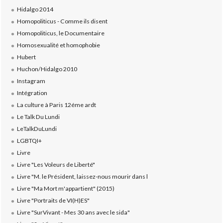
Hidalgo 2014
Homopoliticus - Comme ils disent
Homopoliticus, le Documentaire
Homosexualité et homophobie
Hubert
Huchon/Hidalgo 2010
Instagram
Intégration
La culture à Paris 12éme ardt
Le Talk Du Lundi
LeTalkDuLundi
LGBTQI+
Livre
Livre "Les Voleurs de Liberté"
Livre "M. le Président, laissez-nous mourir dans l
Livre "Ma Mort m'appartient" (2015)
Livre "Portraits de VI(H)ES"
Livre "SurVivant - Mes 30 ans avec le sida"