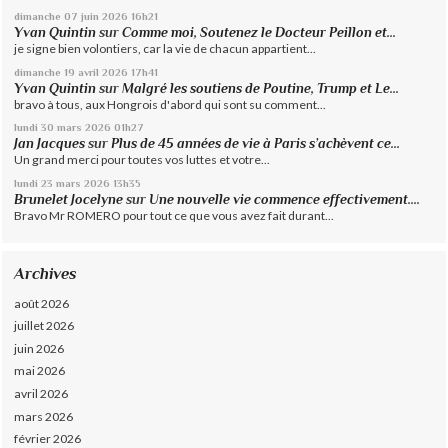
dimanche 07
juin 2026
16h21
Yvan Quintin
sur
Comme moi, Soutenez le Docteur Peillon et...
je signe bien volontiers, car la vie de chacun appartient...
dimanche 19
avril 2026
17h41
Yvan Quintin
sur
Malgré les soutiens de Poutine, Trump et Le...
bravo à tous, aux Hongrois d'abord qui sont su comment...
lundi 30
mars 2026
01h27
Jan Jacques
sur
Plus de 45 années de vie à Paris s’achèvent ce...
Un grand merci pour toutes vos luttes et votre...
lundi 23
mars 2026
13h35
Brunelet Jocelyne
sur
Une nouvelle vie commence effectivement....
Bravo Mr ROMERO pour tout ce que vous avez fait durant...
Archives
août 2026
juillet 2026
juin 2026
mai 2026
avril 2026
mars 2026
février 2026