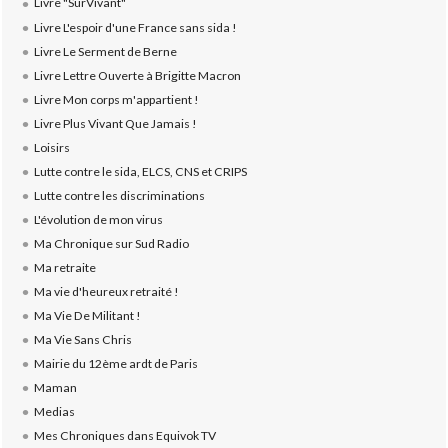
Livre "SurVivant"
Livre L'espoir d'une France sans sida !
Livre Le Serment de Berne
Livre Lettre Ouverte à Brigitte Macron
Livre Mon corps m'appartient !
Livre Plus Vivant Que Jamais !
Loisirs
Lutte contre le sida, ELCS, CNS et CRIPS
Lutte contre les discriminations
L'évolution de mon virus
Ma Chronique sur Sud Radio
Ma retraite
Ma vie d'heureux retraité !
Ma Vie De Militant !
Ma Vie Sans Chris
Mairie du 12ème ardt de Paris
Maman
Medias
Mes Chroniques dans Equivok TV