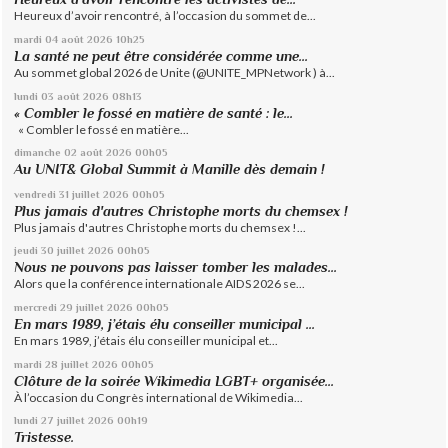
Heureux d’avoir rencontré, à l’occasion du sommet de...
mardi 04
août 2026
10h25
La santé ne peut être considérée comme une...
Au sommet global 2026 de Unite (@UNITE_MPNetwork ) à...
lundi 03
août 2026
08h13
« Combler le fossé en matière de santé : le...
« Combler le fossé en matière...
dimanche 02
août 2026
00h05
Au UNIT& Global Summit à Manille dès demain !
vendredi 31
juillet 2026
00h05
Plus jamais d'autres Christophe morts du chemsex !
Plus jamais d'autres Christophe morts du chemsex !...
jeudi 30
juillet 2026
00h05
Nous ne pouvons pas laisser tomber les malades...
Alors que la conférence internationale AIDS 2026 se...
mercredi 29
juillet 2026
00h05
En mars 1989, j’étais élu conseiller municipal ...
En mars 1989, j’étais élu conseiller municipal et...
mardi 28
juillet 2026
00h05
Clôture de la soirée Wikimedia LGBT+ organisée...
À l’occasion du Congrès international de Wikimedia...
lundi 27
juillet 2026
00h19
Tristesse.