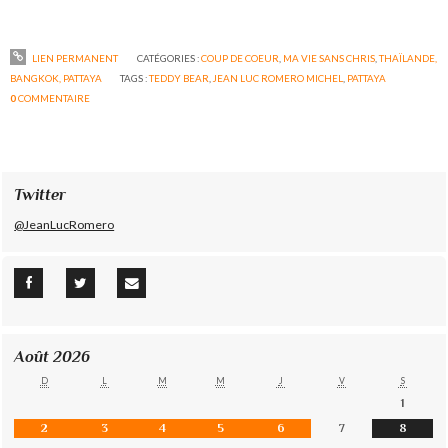
LIEN PERMANENT
CATÉGORIES :
COUP DE COEUR
,
MA VIE SANS CHRIS
,
THAÏLANDE,
BANGKOK, PATTAYA
TAGS :
TEDDY BEAR
,
JEAN LUC ROMERO MICHEL
,
PATTAYA
0
COMMENTAIRE
Twitter
@JeanLucRomero
Août 2026
D
L
M
M
J
V
S
1
2
3
4
5
6
7
8