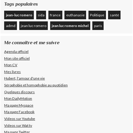
Tags populaires
jean-luc romero
sida
france
euthanasie
Politique
santé
admd
jean luc romero
jean luc romero michel
paris
Me connaître et me suivre
Agenda officiel
Mon site officiel
Mon CV
Mes livres
Hubert, l'amour d'une vie
Sérophobie et homophobie au quotidien
Quelques discours
Mon DailyMotion
Ma page Myspace
Ma page Facebook
Videos sur Youtube
Videos sur Wat tv
Ma page Twitter