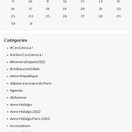
9
10
11
12
13
14
15
16
17
18
19
20
21
22
23
24
25
26
27
28
29
30
31
Catégories
#CesGensLà !
#JeSuisCesGensLà !
#RomeroDepute2022
#UnBancUnDébat
6ème République
Adjoint à la maire de Paris
Agenda
Alzheimer
Anne Hidalgo
Anne Hidalgo 2022
Anne Hidalgo Paris 2020
Associations