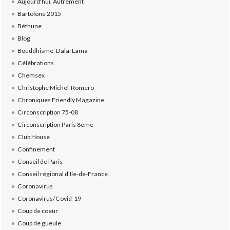
Aujourd'hui, Autrement
Bartolone 2015
Béthune
Blog
Bouddhisme, Dalaï Lama
Célébrations
Chemsex
Christophe Michel-Romero
Chroniques Friendly Magazine
Circonscription 75-08
Circonscription Paris 8ème
Club House
Confinement
Conseil de Paris
Conseil régional d'Ile-de-France
Coronavirus
Coronavirus/Covid-19
Coup de coeur
Coup de gueule