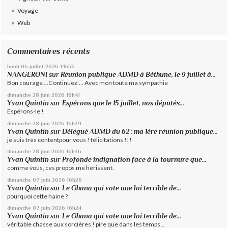
Voyage
Web
Commentaires récents
lundi 06
juillet 2026
14h56
NANGERONI
sur
Réunion publique ADMD à Béthune, le 9 juillet à...
Bon courage ...Continuez.... Avec mon toute ma sympathie
dimanche 28
juin 2026
16h41
Yvan Quintin
sur
Espérons que le 15 juillet, nos députés...
Espérons-le !
dimanche 28
juin 2026
16h39
Yvan Quintin
sur
Délégué ADMD du 62 : ma 1ère réunion publique...
je suis très contentpour vous ! félicitations !!!
dimanche 28
juin 2026
16h36
Yvan Quintin
sur
Profonde indignation face à la tournure que...
comme vous, ces propos me hérissent.
dimanche 07
juin 2026
16h26
Yvan Quintin
sur
Le Ghana qui vote une loi terrible de...
pourquoi cette haine ?
dimanche 07
juin 2026
16h24
Yvan Quintin
sur
Le Ghana qui vote une loi terrible de...
véritable chasse aux sorcières ! pire que dans les temps...