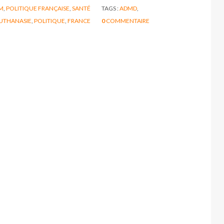
M
,
POLITIQUE FRANÇAISE
,
SANTÉ
TAGS :
ADMD
,
UTHANASIE
,
POLITIQUE
,
FRANCE
0
COMMENTAIRE