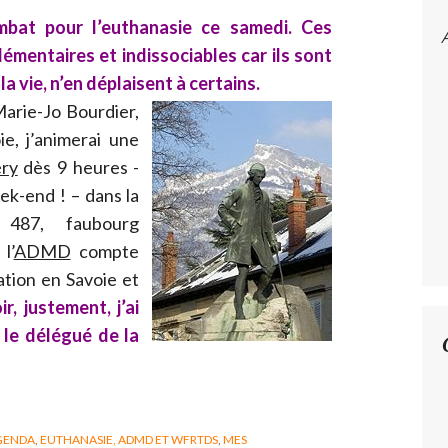
mbat pour l’euthanasie ce samedi. Ces
mentaires et indissociables car ils sont
a vie, n’en déplaisent à certains.
 Marie-Jo Bourdier,
e, j’animerai une
ry
dès 9 heures -
ek-end ! – dans la
487, faubourg
l’
ADMD
compte
ation en Savoie et
ir, justement, j’ai
 le délégué de la
GENDA
,
EUTHANASIE, ADMD ET WFRTDS
,
MES