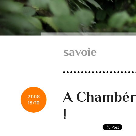
savoie
A Chambér
2008
18/10
!