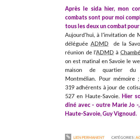
Après le sida hier, mon co
combats sont pour moi complé
tous les deux un combat pour l
Aujourd’hui, à l’invitation de
déléguée
ADMD
de la Savoi
réunion de l’
ADMD
à
Chambé
on est matinal en Savoie le we
maison de quartier du 
Montmélian. Pour mémoire ; 
319 adhérents à jour de cotis
527 en Haute-Savoie.
Hier so
dîné avec - outre Marie Jo -,
Haute-Savoie, Guy Vignoud.
LIEN PERMANENT
CATÉGORIES :
A