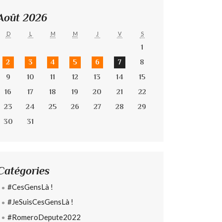
Août 2026
D
L
M
M
J
V
S
1
2
3
4
5
6
7
8
9
10
11
12
13
14
15
16
17
18
19
20
21
22
23
24
25
26
27
28
29
30
31
Catégories
#CesGensLà !
#JeSuisCesGensLà !
#RomeroDepute2022