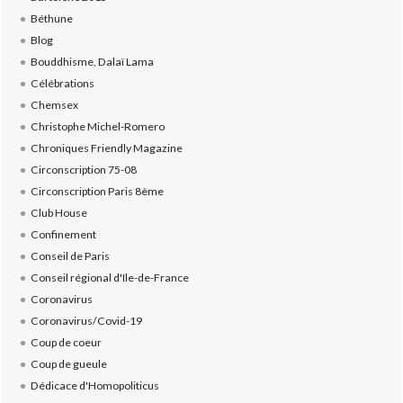
Béthune
Blog
Bouddhisme, Dalaï Lama
Célébrations
Chemsex
Christophe Michel-Romero
Chroniques Friendly Magazine
Circonscription 75-08
Circonscription Paris 8ème
Club House
Confinement
Conseil de Paris
Conseil régional d'Ile-de-France
Coronavirus
Coronavirus/Covid-19
Coup de coeur
Coup de gueule
Dédicace d'Homopoliticus