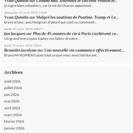
Yvan Quintin
sur
Comme moi, Soutenez le Docteur Peillon et...
je signe bien volontiers, car la vie de chacun appartient...
dimanche 19
avril 2026
17h41
Yvan Quintin
sur
Malgré les soutiens de Poutine, Trump et Le...
bravo à tous, aux Hongrois d'abord qui sont su comment...
lundi 30
mars 2026
01h27
Jan Jacques
sur
Plus de 45 années de vie à Paris s’achèvent ce...
Un grand merci pour toutes vos luttes et votre...
lundi 23
mars 2026
13h35
Brunelet Jocelyne
sur
Une nouvelle vie commence effectivement....
Bravo Mr ROMERO pour tout ce que vous avez fait durant...
Archives
août 2026
juillet 2026
juin 2026
mai 2026
avril 2026
mars 2026
février 2026
janvier 2026