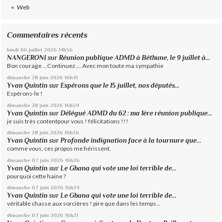
Web
Commentaires récents
lundi 06
juillet 2026
14h56
NANGERONI
sur
Réunion publique ADMD à Béthune, le 9 juillet à...
Bon courage ...Continuez.... Avec mon toute ma sympathie
dimanche 28
juin 2026
16h41
Yvan Quintin
sur
Espérons que le 15 juillet, nos députés...
Espérons-le !
dimanche 28
juin 2026
16h39
Yvan Quintin
sur
Délégué ADMD du 62 : ma 1ère réunion publique...
je suis très contentpour vous ! félicitations !!!
dimanche 28
juin 2026
16h36
Yvan Quintin
sur
Profonde indignation face à la tournure que...
comme vous, ces propos me hérissent.
dimanche 07
juin 2026
16h26
Yvan Quintin
sur
Le Ghana qui vote une loi terrible de...
pourquoi cette haine ?
dimanche 07
juin 2026
16h24
Yvan Quintin
sur
Le Ghana qui vote une loi terrible de...
véritable chasse aux sorcières ! pire que dans les temps...
dimanche 07
juin 2026
16h21