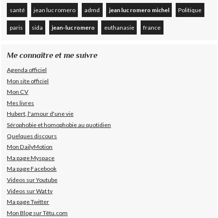
santé
jean luc romero
admd
jean luc romero michel
Politique
paris
sida
jean-luc romero
euthanasie
france
Me connaître et me suivre
Agenda officiel
Mon site officiel
Mon CV
Mes livres
Hubert, l'amour d'une vie
Sérophobie et homophobie au quotidien
Quelques discours
Mon DailyMotion
Ma page Myspace
Ma page Facebook
Videos sur Youtube
Videos sur Wat tv
Ma page Twitter
Mon Blog sur Têtu.com