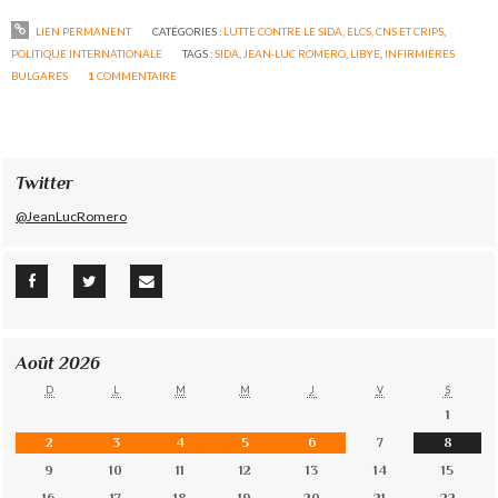
LIEN PERMANENT
CATÉGORIES :
LUTTE CONTRE LE SIDA, ELCS, CNS ET CRIPS
,
POLITIQUE INTERNATIONALE
TAGS :
SIDA
,
JEAN-LUC ROMERO
,
LIBYE
,
INFIRMIÈRES
BULGARES
1
COMMENTAIRE
Twitter
@JeanLucRomero
Août 2026
D
L
M
M
J
V
S
1
2
3
4
5
6
7
8
9
10
11
12
13
14
15