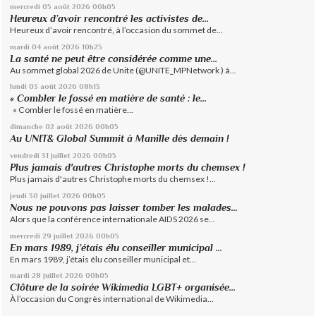
mercredi 05
août 2026
00h05
Heureux d’avoir rencontré les activistes de...
Heureux d’avoir rencontré, à l’occasion du sommet de...
mardi 04
août 2026
10h25
La santé ne peut être considérée comme une...
Au sommet global 2026 de Unite (@UNITE_MPNetwork ) à...
lundi 03
août 2026
08h13
« Combler le fossé en matière de santé : le...
« Combler le fossé en matière...
dimanche 02
août 2026
00h05
Au UNIT& Global Summit à Manille dès demain !
vendredi 31
juillet 2026
00h05
Plus jamais d'autres Christophe morts du chemsex !
Plus jamais d'autres Christophe morts du chemsex !...
jeudi 30
juillet 2026
00h05
Nous ne pouvons pas laisser tomber les malades...
Alors que la conférence internationale AIDS 2026 se...
mercredi 29
juillet 2026
00h05
En mars 1989, j’étais élu conseiller municipal ...
En mars 1989, j’étais élu conseiller municipal et...
mardi 28
juillet 2026
00h05
Clôture de la soirée Wikimedia LGBT+ organisée...
À l’occasion du Congrès international de Wikimedia...