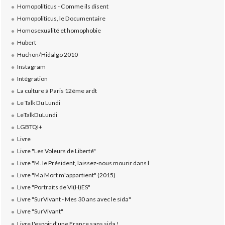
Homopoliticus - Comme ils disent
Homopoliticus, le Documentaire
Homosexualité et homophobie
Hubert
Huchon/Hidalgo 2010
Instagram
Intégration
La culture à Paris 12éme ardt
Le Talk Du Lundi
LeTalkDuLundi
LGBTQI+
Livre
Livre "Les Voleurs de Liberté"
Livre "M. le Président, laissez-nous mourir dans l
Livre "Ma Mort m'appartient" (2015)
Livre "Portraits de VI(H)ES"
Livre "SurVivant - Mes 30 ans avec le sida"
Livre "SurVivant"
Livre L'espoir d'une France sans sida !