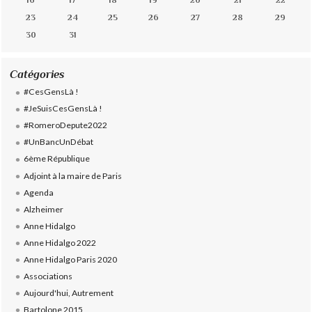
16
17
18
19
20
21
22
23
24
25
26
27
28
29
30
31
Catégories
#CesGensLà !
#JeSuisCesGensLà !
#RomeroDepute2022
#UnBancUnDébat
6ème République
Adjoint à la maire de Paris
Agenda
Alzheimer
Anne Hidalgo
Anne Hidalgo 2022
Anne Hidalgo Paris 2020
Associations
Aujourd'hui, Autrement
Bartolone 2015