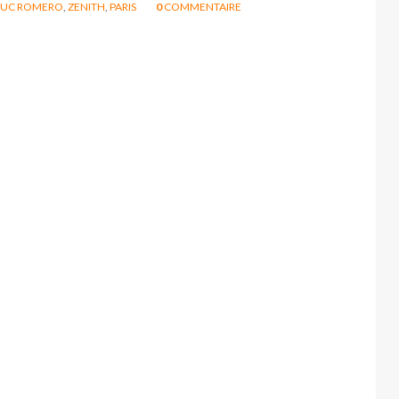
LUC ROMERO
,
ZENITH
,
PARIS
0
COMMENTAIRE