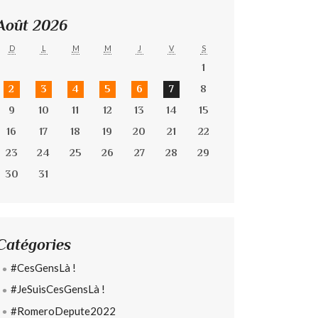
Août 2026
D
L
M
M
J
V
S
1
2
3
4
5
6
7
8
9
10
11
12
13
14
15
16
17
18
19
20
21
22
23
24
25
26
27
28
29
30
31
Catégories
#CesGensLà !
#JeSuisCesGensLà !
#RomeroDepute2022