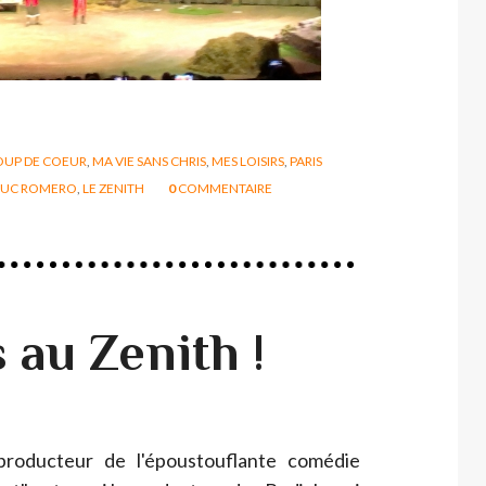
OUP DE COEUR
,
MA VIE SANS CHRIS
,
MES LOISIRS
,
PARIS
LUC ROMERO
,
LE ZENITH
0
COMMENTAIRE
 au Zenith !
roducteur de l'époustouflante comédie