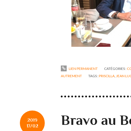
LIEN PERMANENT
CATÉGORIES :
C
AUTREMENT
TAGS :
PRISCILLA
,
JEAN LU
Bravo au Bo
2019
17/02