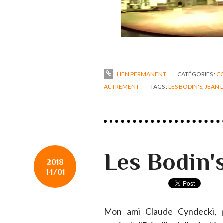
LIEN PERMANENT
CATÉGORIES :
C
AUTREMENT
TAGS :
LES BODIN'S
,
JEAN 
Les Bodin's
2018
14/01
Mon ami Claude Cyndecki, p