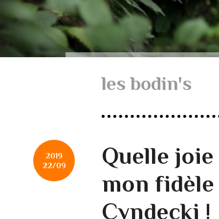
les bodin's
Quelle joie
2019
22/09
mon fidèle
Cyndecki !