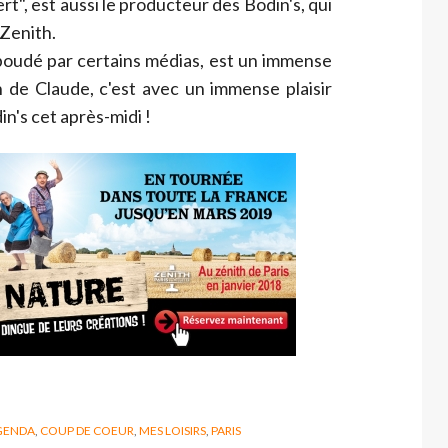
ert", est aussi le producteur des Bodin's, qui
Zenith.
 boudé par certains médias, est un immense
on de Claude, c'est avec un immense plaisir
in's cet après-midi !
GENDA
,
COUP DE COEUR
,
MES LOISIRS
,
PARIS