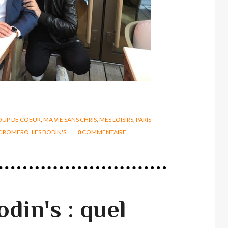
OUP DE COEUR
,
MA VIE SANS CHRIS
,
MES LOISIRS
,
PARIS
C ROMERO
,
LES BODIN'S
0
COMMENTAIRE
din's : quel