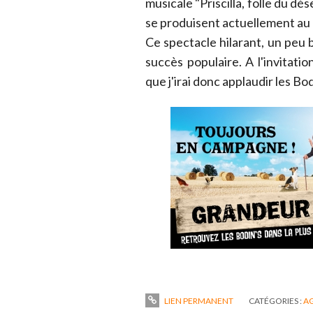
musicale "Priscilla, folle du dés
se produisent actuellement au 
Ce spectacle hilarant, un peu
succès populaire. A l'invitati
que j'irai donc applaudir les Bod
LIEN PERMANENT
CATÉGORIES :
A