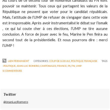
Au cours de ce second tour de nombreux candidats du FN vont
pouvoir se maintenir. Tous ceux qui partagent les valeurs de la
République ne peuvent que voter pour le candidat républicain.
Mais, l’attitude de l’UMP de refuser de s’engager dans cette voie
est irresponsable. Après avoir instrumentalisé le débat sur l’ismalk
, ce qui lui coute cher à ces élections, l’UMP ne tire aucune
conclusion. A force de jouer avec le feu, Marine le Pen finira au
second tout de la présidentielle. Et nous pourrons dire : merci
l’UMP !
LIEN PERMANENT
CATÉGORIES :
COUP DE GUEULE
,
POLITIQUE FRANÇAISE
TAGS
:
POLITIQUE
,
JEAN-LUC ROMERO
,
CANTONALES
,
FRANCE
,
PS
,
FN
,
UMP
1
COMMENTAIRE
Twitter
@JeanLucRomero