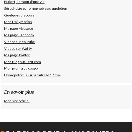
Hubert, l'amour d'une vie
Sérophobie et homophobie au quotidien
Quelques discours
Mon DailyMotion
Ma page Myspace
Ma page Facebook
Videos sur Youtube
Videos sur Wat tv
Ma page Twitter
Mon Blog sur Têtu.com
Mon profil à La coopol
Homopoliticus - A paraître le 17 mai
En savoir plus
Mon site officiel