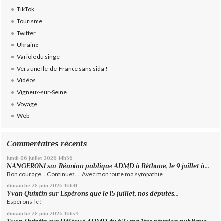
TikTok
Tourisme
Twitter
Ukraine
Variole du singe
Vers une Ile-de-France sans sida !
Vidéos
Vigneux-sur-Seine
Voyage
Web
Commentaires récents
lundi 06
juillet 2026
14h56
NANGERONI
sur
Réunion publique ADMD à Béthune, le 9 juillet à...
Bon courage ...Continuez.... Avec mon toute ma sympathie
dimanche 28
juin 2026
16h41
Yvan Quintin
sur
Espérons que le 15 juillet, nos députés...
Espérons-le !
dimanche 28
juin 2026
16h39