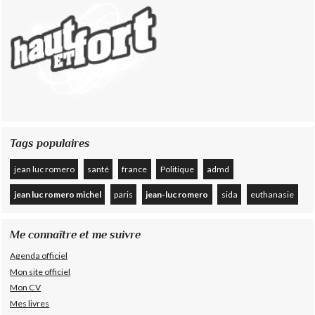
Tags populaires
jean luc romero
santé
france
Politique
admd
jean luc romero michel
paris
jean-luc romero
sida
euthanasie
Me connaître et me suivre
Agenda officiel
Mon site officiel
Mon CV
Mes livres