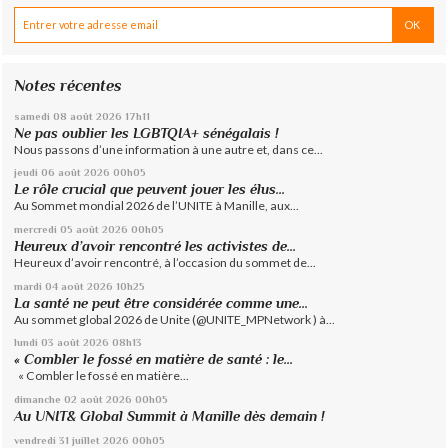
Notes récentes
samedi 08
août 2026
17h11
Ne pas oublier les LGBTQIA+ sénégalais !
Nous passons d’une information à une autre et, dans ce...
jeudi 06
août 2026
00h05
Le rôle crucial que peuvent jouer les élus...
Au Sommet mondial 2026 de l’UNITE à Manille, aux...
mercredi 05
août 2026
00h05
Heureux d’avoir rencontré les activistes de...
Heureux d’avoir rencontré, à l’occasion du sommet de...
mardi 04
août 2026
10h25
La santé ne peut être considérée comme une...
Au sommet global 2026 de Unite (@UNITE_MPNetwork ) à...
lundi 03
août 2026
08h13
« Combler le fossé en matière de santé : le...
« Combler le fossé en matière...
dimanche 02
août 2026
00h05
Au UNIT& Global Summit à Manille dès demain !
vendredi 31
juillet 2026
00h05