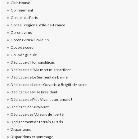
Club House
Confinement
Conseil de Paris
Conseil régional d'Ile-de-France
Coronavirus
Coronavirus/Covid-19
Coup de coeur
Coup de gueule
Dédicace d'Homopoliticus
Dédicace de "Ma mort m'appartient"
Dédicace de Le Serment de Berne
Dédicace de Lettre Ouverte à Brigitte Macron
Dédicace de M. le Président
Dédicace de Plus Vivant que jamais !
Dédicace de SurVivant !
Dédicace des Voleurs de liberté
Déplacement de terrain à Paris
Disparitions
Disparitions et hommage