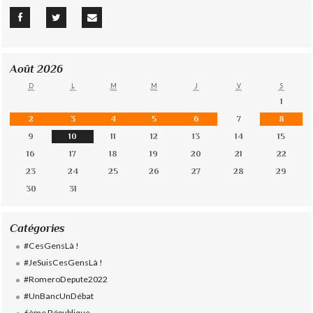
Août 2026
D
L
M
M
J
V
S
1
2
3
4
5
6
7
8
9
10
11
12
13
14
15
16
17
18
19
20
21
22
23
24
25
26
27
28
29
30
31
Catégories
#CesGensLà !
#JeSuisCesGensLà !
#RomeroDepute2022
#UnBancUnDébat
6ème République