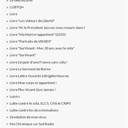
LeTalkDuLundi
LGBTQI+
Livre
Livre "Les Voleurs de Liberté"
Livre "M. le Président, laissez-nous mourir dans l
Livre "Ma Mort m'appartient" (2015)
Livre "Portraits de VI(H)ES"
Livre "SurVivant - Mes 30 ans avec le sida"
Livre "SurVivant"
Livre L'espoir d'une France sans sida !
Livre Le Serment de Berne
Livre Lettre Ouverte à Brigitte Macron
Livre Mon corps m'appartient !
Livre Plus Vivant Que Jamais !
Loisirs
Lutte contre le sida, ELCS, CNS et CRIPS
Lutte contre les discriminations
L'évolution de mon virus
Ma Chronique sur Sud Radio