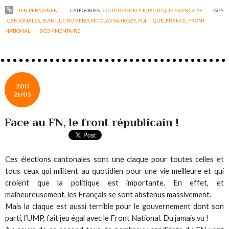
LIEN PERMANENT
CATÉGORIES :
COUP DE GUEULE
,
POLITIQUE FRANÇAISE
TAGS
:
CANTONALES
,
JEAN-LUC ROMERO
,
NICOLAS SARKOZY
,
POLITIQUE
,
FRANCE
,
FRONT
NATIONAL
0
COMMENTAIRE
2011
21/03
Face au FN, le front républicain !
Ces élections cantonales sont une claque pour toutes celles et
tous ceux qui militent au quotidien pour une vie meilleure et qui
croient que la politique est importante. En effet, et
malheureusement, les Français se sont abstenus massivement.
Mais la claque est aussi terrible pour le gouvernement dont son
parti, l’UMP, fait jeu égal avec le Front National. Du jamais vu !