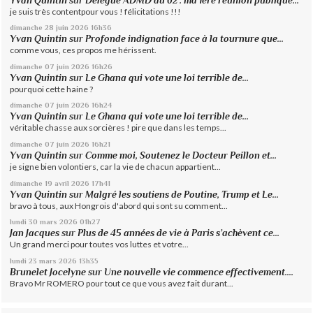
Yvan Quintin
sur
Délégué ADMD du 62 : ma 1ère réunion publique...
je suis très contentpour vous ! félicitations !!!
dimanche 28
juin 2026
16h36
Yvan Quintin
sur
Profonde indignation face à la tournure que...
comme vous, ces propos me hérissent.
dimanche 07
juin 2026
16h26
Yvan Quintin
sur
Le Ghana qui vote une loi terrible de...
pourquoi cette haine ?
dimanche 07
juin 2026
16h24
Yvan Quintin
sur
Le Ghana qui vote une loi terrible de...
véritable chasse aux sorcières ! pire que dans les temps...
dimanche 07
juin 2026
16h21
Yvan Quintin
sur
Comme moi, Soutenez le Docteur Peillon et...
je signe bien volontiers, car la vie de chacun appartient...
dimanche 19
avril 2026
17h41
Yvan Quintin
sur
Malgré les soutiens de Poutine, Trump et Le...
bravo à tous, aux Hongrois d'abord qui sont su comment...
lundi 30
mars 2026
01h27
Jan Jacques
sur
Plus de 45 années de vie à Paris s’achèvent ce...
Un grand merci pour toutes vos luttes et votre...
lundi 23
mars 2026
13h35
Brunelet Jocelyne
sur
Une nouvelle vie commence effectivement....
Bravo Mr ROMERO pour tout ce que vous avez fait durant...