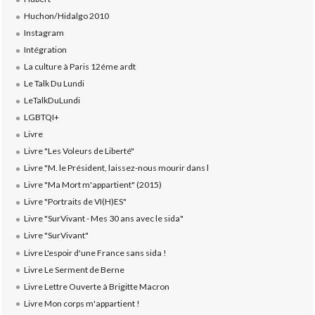
Huchon/Hidalgo 2010
Instagram
Intégration
La culture à Paris 12éme ardt
Le Talk Du Lundi
LeTalkDuLundi
LGBTQI+
Livre
Livre "Les Voleurs de Liberté"
Livre "M. le Président, laissez-nous mourir dans l
Livre "Ma Mort m'appartient" (2015)
Livre "Portraits de VI(H)ES"
Livre "SurVivant - Mes 30 ans avec le sida"
Livre "SurVivant"
Livre L'espoir d'une France sans sida !
Livre Le Serment de Berne
Livre Lettre Ouverte à Brigitte Macron
Livre Mon corps m'appartient !