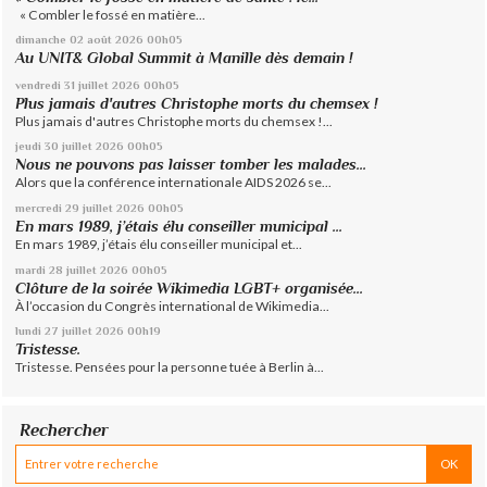
« Combler le fossé en matière...
dimanche 02
août 2026
00h05
Au UNIT& Global Summit à Manille dès demain !
vendredi 31
juillet 2026
00h05
Plus jamais d'autres Christophe morts du chemsex !
Plus jamais d'autres Christophe morts du chemsex !...
jeudi 30
juillet 2026
00h05
Nous ne pouvons pas laisser tomber les malades...
Alors que la conférence internationale AIDS 2026 se...
mercredi 29
juillet 2026
00h05
En mars 1989, j’étais élu conseiller municipal ...
En mars 1989, j’étais élu conseiller municipal et...
mardi 28
juillet 2026
00h05
Clôture de la soirée Wikimedia LGBT+ organisée...
À l’occasion du Congrès international de Wikimedia...
lundi 27
juillet 2026
00h19
Tristesse.
Tristesse. Pensées pour la personne tuée à Berlin à...
Rechercher