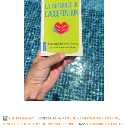
LIEN PERMANENT
CATÉGORIES :
MA RETRAITE
,
MA VIE D'HEUREUX RETRAITÉ !
,
MES LECTURES
,
MES LOISIRS
,
MES NOTES DE LECTURE
TAGS :
LISE BOURBEAU
,
JEAN LUC