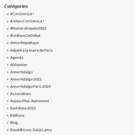
Catégories
#CesGensLà !
#JeSuisCesGensLà !
#RomeroDepute2022
#UnBancUnDébat
6ème République
Adjoint à la maire de Paris
Agenda
Alzheimer
Anne Hidalgo
Anne Hidalgo 2022
Anne Hidalgo Paris 2020
Associations
Aujourd'hui, Autrement
Bartolone 2015
Béthune
Blog
Bouddhisme, Dalaï Lama