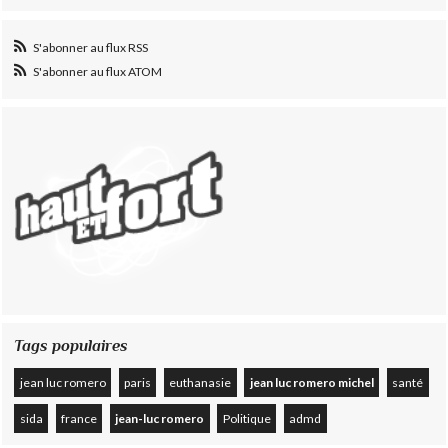
S'abonner au flux RSS
S'abonner au flux ATOM
Tags populaires
jean luc romero
paris
euthanasie
jean luc romero michel
santé
sida
france
jean-luc romero
Politique
admd