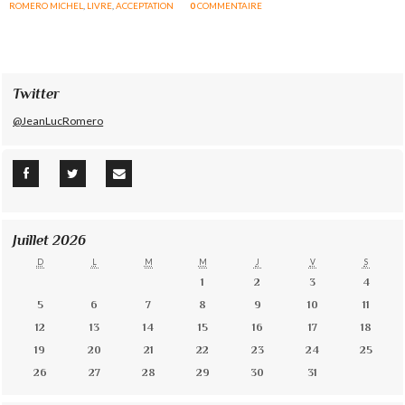
ROMERO MICHEL
,
LIVRE
,
ACCEPTATION
0
COMMENTAIRE
Twitter
@JeanLucRomero
Juillet 2026
D
L
M
M
J
V
S
1
2
3
4
5
6
7
8
9
10
11
12
13
14
15
16
17
18
19
20
21
22
23
24
25
26
27
28
29
30
31