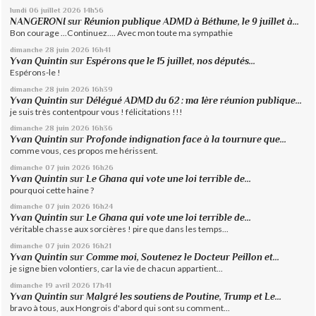
lundi 06
juillet 2026
14h56
NANGERONI
sur
Réunion publique ADMD à Béthune, le 9 juillet à...
Bon courage ...Continuez.... Avec mon toute ma sympathie
dimanche 28
juin 2026
16h41
Yvan Quintin
sur
Espérons que le 15 juillet, nos députés...
Espérons-le !
dimanche 28
juin 2026
16h39
Yvan Quintin
sur
Délégué ADMD du 62 : ma 1ère réunion publique...
je suis très contentpour vous ! félicitations !!!
dimanche 28
juin 2026
16h36
Yvan Quintin
sur
Profonde indignation face à la tournure que...
comme vous, ces propos me hérissent.
dimanche 07
juin 2026
16h26
Yvan Quintin
sur
Le Ghana qui vote une loi terrible de...
pourquoi cette haine ?
dimanche 07
juin 2026
16h24
Yvan Quintin
sur
Le Ghana qui vote une loi terrible de...
véritable chasse aux sorcières ! pire que dans les temps...
dimanche 07
juin 2026
16h21
Yvan Quintin
sur
Comme moi, Soutenez le Docteur Peillon et...
je signe bien volontiers, car la vie de chacun appartient...
dimanche 19
avril 2026
17h41
Yvan Quintin
sur
Malgré les soutiens de Poutine, Trump et Le...
bravo à tous, aux Hongrois d'abord qui sont su comment...