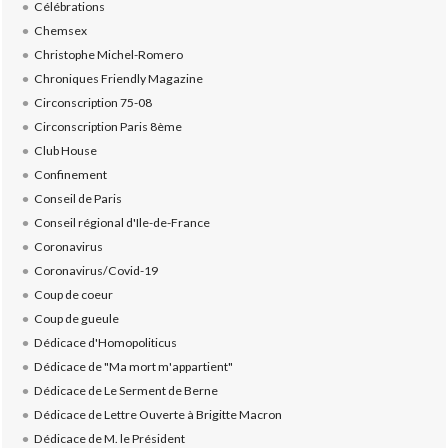
Célébrations
Chemsex
Christophe Michel-Romero
Chroniques Friendly Magazine
Circonscription 75-08
Circonscription Paris 8ème
Club House
Confinement
Conseil de Paris
Conseil régional d'Ile-de-France
Coronavirus
Coronavirus/Covid-19
Coup de coeur
Coup de gueule
Dédicace d'Homopoliticus
Dédicace de "Ma mort m'appartient"
Dédicace de Le Serment de Berne
Dédicace de Lettre Ouverte à Brigitte Macron
Dédicace de M. le Président