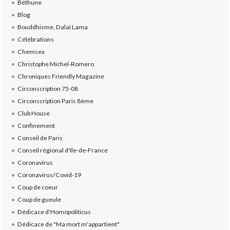
Béthune
Blog
Bouddhisme, Dalaï Lama
Célébrations
Chemsex
Christophe Michel-Romero
Chroniques Friendly Magazine
Circonscription 75-08
Circonscription Paris 8ème
Club House
Confinement
Conseil de Paris
Conseil régional d'Ile-de-France
Coronavirus
Coronavirus/Covid-19
Coup de coeur
Coup de gueule
Dédicace d'Homopoliticus
Dédicace de "Ma mort m'appartient"