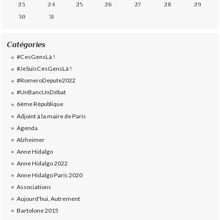
23
24
25
26
27
28
29
30
31
Catégories
#CesGensLà !
#JeSuisCesGensLà !
#RomeroDepute2022
#UnBancUnDébat
6ème République
Adjoint à la maire de Paris
Agenda
Alzheimer
Anne Hidalgo
Anne Hidalgo 2022
Anne Hidalgo Paris 2020
Associations
Aujourd'hui, Autrement
Bartolone 2015