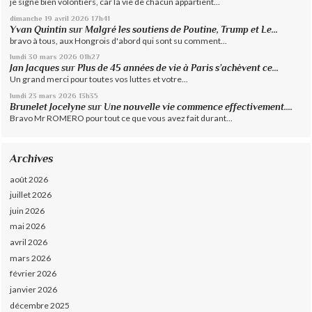
je signe bien volontiers, car la vie de chacun appartient...
dimanche 19
avril 2026
17h41
Yvan Quintin
sur
Malgré les soutiens de Poutine, Trump et Le...
bravo à tous, aux Hongrois d'abord qui sont su comment...
lundi 30
mars 2026
01h27
Jan Jacques
sur
Plus de 45 années de vie à Paris s’achèvent ce...
Un grand merci pour toutes vos luttes et votre...
lundi 23
mars 2026
13h35
Brunelet Jocelyne
sur
Une nouvelle vie commence effectivement....
Bravo Mr ROMERO pour tout ce que vous avez fait durant...
Archives
août 2026
juillet 2026
juin 2026
mai 2026
avril 2026
mars 2026
février 2026
janvier 2026
décembre 2025