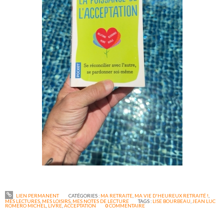
LIEN PERMANENT
CATÉGORIES :
MA RETRAITE
,
MA VIE D'HEUREUX RETRAITÉ !
,
MES LECTURES
,
MES LOISIRS
,
MES NOTES DE LECTURE
TAGS :
LISE BOURBEAU
,
JEAN LUC
ROMERO MICHEL
,
LIVRE
,
ACCEPTATION
0
COMMENTAIRE