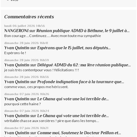
Commentaires récents
lundi 06
juillet 2026
14h56
NANGERONI
sur
Réunion publique ADMD à Béthune, le 9 juillet à...
Bon courage ...Continuez.... Avec mon toute ma sympathie
dimanche 28
juin 2026
16h41
Yvan Quintin
sur
Espérons que le 15 juillet, nos députés...
Espérons-le !
dimanche 28
juin 2026
16h39
Yvan Quintin
sur
Délégué ADMD du 62 : ma 1ère réunion publique...
je suis très contentpour vous ! félicitations !!!
dimanche 28
juin 2026
16h36
Yvan Quintin
sur
Profonde indignation face à la tournure que...
comme vous, ces propos me hérissent.
dimanche 07
juin 2026
16h26
Yvan Quintin
sur
Le Ghana qui vote une loi terrible de...
pourquoi cette haine ?
dimanche 07
juin 2026
16h24
Yvan Quintin
sur
Le Ghana qui vote une loi terrible de...
véritable chasse aux sorcières ! pire que dans les temps...
dimanche 07
juin 2026
16h21
Yvan Quintin
sur
Comme moi, Soutenez le Docteur Peillon et...