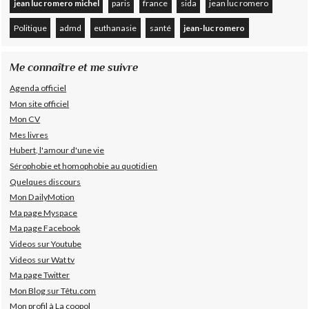
jean luc romero michel
paris
france
sida
jean luc romero
Politique
admd
euthanasie
santé
jean-luc romero
Me connaître et me suivre
Agenda officiel
Mon site officiel
Mon CV
Mes livres
Hubert, l'amour d'une vie
Sérophobie et homophobie au quotidien
Quelques discours
Mon DailyMotion
Ma page Myspace
Ma page Facebook
Videos sur Youtube
Videos sur Wat tv
Ma page Twitter
Mon Blog sur Têtu.com
Mon profil à La coopol