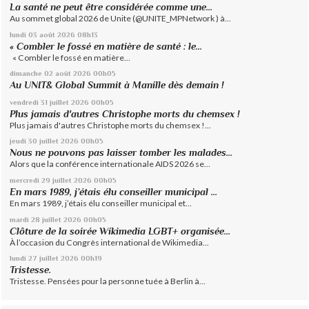
La santé ne peut être considérée comme une...
Au sommet global 2026 de Unite (@UNITE_MPNetwork ) à...
lundi 03
août 2026
08h13
« Combler le fossé en matière de santé : le...
« Combler le fossé en matière...
dimanche 02
août 2026
00h05
Au UNIT& Global Summit à Manille dès demain !
vendredi 31
juillet 2026
00h05
Plus jamais d'autres Christophe morts du chemsex !
Plus jamais d'autres Christophe morts du chemsex !...
jeudi 30
juillet 2026
00h05
Nous ne pouvons pas laisser tomber les malades...
Alors que la conférence internationale AIDS 2026 se...
mercredi 29
juillet 2026
00h05
En mars 1989, j’étais élu conseiller municipal ...
En mars 1989, j’étais élu conseiller municipal et...
mardi 28
juillet 2026
00h05
Clôture de la soirée Wikimedia LGBT+ organisée...
À l’occasion du Congrès international de Wikimedia...
lundi 27
juillet 2026
00h19
Tristesse.
Tristesse. Pensées pour la personne tuée à Berlin à...