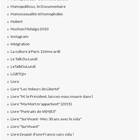
Homopoliticus, le Documentaire
Homosexualité et homophobie
Hubert
Huchon/Hidalgo 2010
Instagram
Intégration
La culture à Paris 12éme ardt
Le Talk Du Lundi
LeTalkDuLundi
LGBTQI+
Livre
Livre "Les Voleurs de Liberté"
Livre "M. le Président, laissez-nous mourir dans l
Livre "Ma Mort m'appartient" (2015)
Livre "Portraits de VI(H)ES"
Livre "SurVivant - Mes 30 ans avec le sida"
Livre "SurVivant"
Livre L'espoir d'une France sans sida !