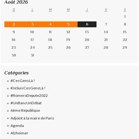
Août 2026
D
L
M
M
J
V
S
1
2
3
4
5
6
7
8
9
10
11
12
13
14
15
16
17
18
19
20
21
22
23
24
25
26
27
28
29
30
31
Catégories
#CesGensLà !
#JeSuisCesGensLà !
#RomeroDepute2022
#UnBancUnDébat
6ème République
Adjoint à la maire de Paris
Agenda
Alzheimer