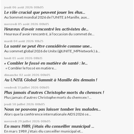
jeudi 06
août 2026
00h05
Le rôle crucial que peuvent jouer les élus...
Au Sommet mondial 2026 de l’UNITE à Manille, aux...
mercredi 05
août 2026
00h05
Heureux d’avoir rencontré les activistes de...
Heureux d’avoir rencontré, à l’occasion du sommet de...
mardi 04
août 2026
10h25
La santé ne peut être considérée comme une...
Au sommet global 2026 de Unite (@UNITE_MPNetwork ) à...
lundi 03
août 2026
08h13
« Combler le fossé en matière de santé : le...
« Combler le fossé en matière...
dimanche 02
août 2026
00h05
Au UNIT& Global Summit à Manille dès demain !
vendredi 31
juillet 2026
00h05
Plus jamais d'autres Christophe morts du chemsex !
Plus jamais d'autres Christophe morts du chemsex !...
jeudi 30
juillet 2026
00h05
Nous ne pouvons pas laisser tomber les malades...
Alors que la conférence internationale AIDS 2026 se...
mercredi 29
juillet 2026
00h05
En mars 1989, j’étais élu conseiller municipal ...
En mars 1989, j’étais élu conseiller municipal et...