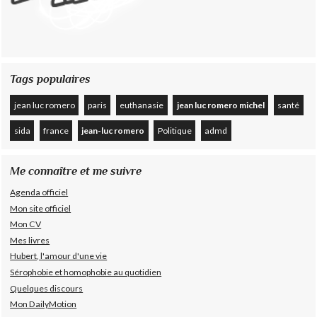
Tags populaires
jean luc romero
paris
euthanasie
jean luc romero michel
santé
sida
france
jean-luc romero
Politique
admd
Me connaître et me suivre
Agenda officiel
Mon site officiel
Mon CV
Mes livres
Hubert, l'amour d'une vie
Sérophobie et homophobie au quotidien
Quelques discours
Mon DailyMotion