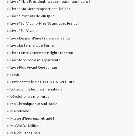
Livre "M. le Président, laissez-nous mourir dans l
Livre "Ma Mort m'appartient" (2015)
Livre "Portraits de VI(H)ES"
Livre "SurVivant - Mes 30 ans avec le sida"
Livre "SurVivant"
Livre L'espoir d'une France sans sida !
Livre Le Serment de Berne
Livre Lettre Ouverte à Brigitte Macron
Livre Mon corps m'appartient !
Livre Plus Vivant Que Jamais !
Loisirs
Lutte contre le sida, ELCS, CNS et CRIPS
Lutte contre les discriminations
L'évolution de mon virus
Ma Chronique sur Sud Radio
Ma retraite
Ma vie d'heureux retraité !
Ma Vie De Militant !
Ma Vie Sans Chris