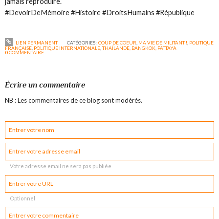
jamais reproduire.
#DevoirDeMémoire #Histoire #DroitsHumains #République
LIEN PERMANENT
CATÉGORIES :
COUP DE COEUR
,
MA VIE DE MILITANT !
,
POLITIQUE
FRANÇAISE
,
POLITIQUE INTERNATIONALE
,
THAÏLANDE, BANGKOK, PATTAYA
0
COMMENTAIRE
Écrire un commentaire
NB : Les commentaires de ce blog sont modérés.
Votre adresse email ne sera pas publiée
Optionnel