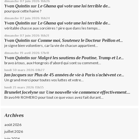
dimanche 07
juin 2026
16h26
Yvan Quintin
sur
Le Ghana qui vote une loi terrible de...
pourquoi cette haine ?
dimanche 07
juin 2026
16h24
Yvan Quintin
sur
Le Ghana qui vote une loi terrible de...
véritable chasse aux sorcières ! pire que dans les temps...
dimanche 07
juin 2026
16h21
Yvan Quintin
sur
Comme moi, Soutenez le Docteur Peillon et...
je signe bien volontiers, car la vie de chacun appartient...
dimanche 19
avril 2026
17h41
Yvan Quintin
sur
Malgré les soutiens de Poutine, Trump et Le...
bravo à tous, aux Hongrois d'abord qui sont su comment...
lundi 30
mars 2026
01h27
Jan Jacques
sur
Plus de 45 années de vie à Paris s’achèvent ce...
Un grand merci pour toutes vos luttes et votre...
lundi 23
mars 2026
13h35
Brunelet Jocelyne
sur
Une nouvelle vie commence effectivement....
Bravo Mr ROMERO pour tout ce que vous avez fait durant...
Archives
août 2026
juillet 2026
juin 2026