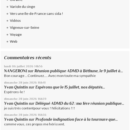
Variole du singe
Vers une Ile-de-France sans sida !
Vidéos
Vigneux-sur-Seine
Voyage
Web
Commentaires récents
lundi 06
juillet 2026
14h56
NANGERONI
sur
Réunion publique ADMD à Béthune, le 9 juillet à...
Bon courage ...Continuez.... Avec mon toute ma sympathie
dimanche 28
juin 2026
16h41
Yvan Quintin
sur
Espérons que le 15 juillet, nos députés...
Espérons-le !
dimanche 28
juin 2026
16h39
Yvan Quintin
sur
Délégué ADMD du 62 : ma 1ère réunion publique...
je suis très contentpour vous ! félicitations !!!
dimanche 28
juin 2026
16h36
Yvan Quintin
sur
Profonde indignation face à la tournure que...
comme vous, ces propos me hérissent.