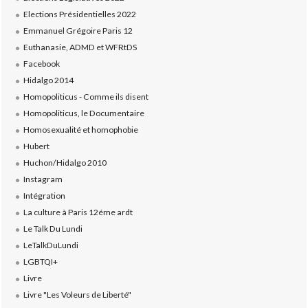
Elections Présidentielles 2022
Emmanuel Grégoire Paris 12
Euthanasie, ADMD et WFRtDS
Facebook
Hidalgo 2014
Homopoliticus - Comme ils disent
Homopoliticus, le Documentaire
Homosexualité et homophobie
Hubert
Huchon/Hidalgo 2010
Instagram
Intégration
La culture à Paris 12éme ardt
Le Talk Du Lundi
LeTalkDuLundi
LGBTQI+
Livre
Livre "Les Voleurs de Liberté"