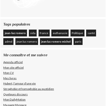
Tags populaires
jean-luc romero
sida
france
euthanasie
Politique
santé
admd
jean luc romero
jean luc romero michel
paris
Me connaître et me suivre
Agenda officiel
Mon site officiel
Mon CV
Mes livres
Hubert, l'amour d'une vie
Sérophobie et homophobie au quotidien
Quelques discours
Mon DailyMotion
Ma page Myspace