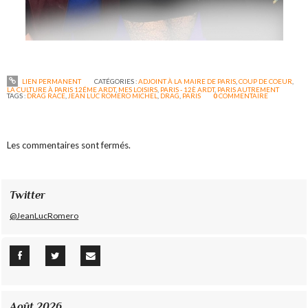
LIEN PERMANENT
CATÉGORIES :
ADJOINT À LA MAIRE DE PARIS
,
COUP DE COEUR
,
LA CULTURE À PARIS 12ÉME ARDT
,
MES LOISIRS
,
PARIS - 12È ARDT
,
PARIS AUTREMENT
TAGS :
DRAG RACE
,
JEAN LUC ROMERO MICHEL
,
DRAG
,
PARIS
0
COMMENTAIRE
Les commentaires sont fermés.
Twitter
@JeanLucRomero
Août 2026