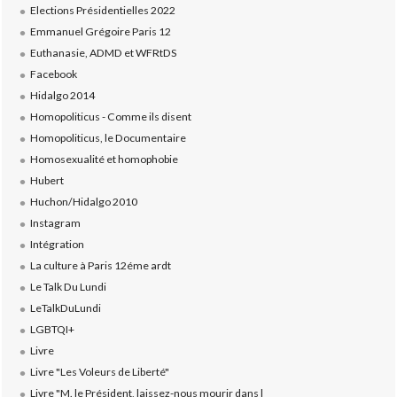
Elections Présidentielles 2022
Emmanuel Grégoire Paris 12
Euthanasie, ADMD et WFRtDS
Facebook
Hidalgo 2014
Homopoliticus - Comme ils disent
Homopoliticus, le Documentaire
Homosexualité et homophobie
Hubert
Huchon/Hidalgo 2010
Instagram
Intégration
La culture à Paris 12éme ardt
Le Talk Du Lundi
LeTalkDuLundi
LGBTQI+
Livre
Livre "Les Voleurs de Liberté"
Livre "M. le Président, laissez-nous mourir dans l