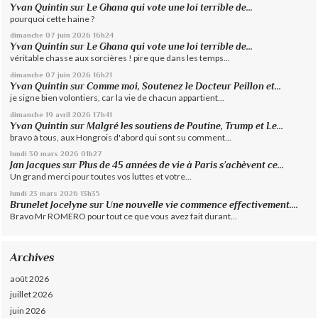
Yvan Quintin
sur
Le Ghana qui vote une loi terrible de...
pourquoi cette haine ?
dimanche 07
juin 2026
16h24
Yvan Quintin
sur
Le Ghana qui vote une loi terrible de...
véritable chasse aux sorcières ! pire que dans les temps...
dimanche 07
juin 2026
16h21
Yvan Quintin
sur
Comme moi, Soutenez le Docteur Peillon et...
je signe bien volontiers, car la vie de chacun appartient...
dimanche 19
avril 2026
17h41
Yvan Quintin
sur
Malgré les soutiens de Poutine, Trump et Le...
bravo à tous, aux Hongrois d'abord qui sont su comment...
lundi 30
mars 2026
01h27
Jan Jacques
sur
Plus de 45 années de vie à Paris s’achèvent ce...
Un grand merci pour toutes vos luttes et votre...
lundi 23
mars 2026
13h35
Brunelet Jocelyne
sur
Une nouvelle vie commence effectivement....
Bravo Mr ROMERO pour tout ce que vous avez fait durant...
Archives
août 2026
juillet 2026
juin 2026