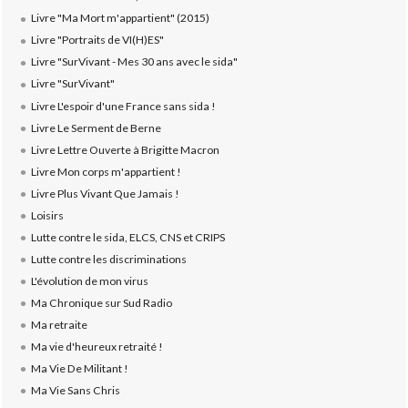
Livre "Ma Mort m'appartient" (2015)
Livre "Portraits de VI(H)ES"
Livre "SurVivant - Mes 30 ans avec le sida"
Livre "SurVivant"
Livre L'espoir d'une France sans sida !
Livre Le Serment de Berne
Livre Lettre Ouverte à Brigitte Macron
Livre Mon corps m'appartient !
Livre Plus Vivant Que Jamais !
Loisirs
Lutte contre le sida, ELCS, CNS et CRIPS
Lutte contre les discriminations
L'évolution de mon virus
Ma Chronique sur Sud Radio
Ma retraite
Ma vie d'heureux retraité !
Ma Vie De Militant !
Ma Vie Sans Chris