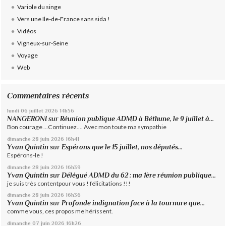
Variole du singe
Vers une Ile-de-France sans sida !
Vidéos
Vigneux-sur-Seine
Voyage
Web
Commentaires récents
lundi 06
juillet 2026
14h56
NANGERONI
sur
Réunion publique ADMD à Béthune, le 9 juillet à...
Bon courage ...Continuez.... Avec mon toute ma sympathie
dimanche 28
juin 2026
16h41
Yvan Quintin
sur
Espérons que le 15 juillet, nos députés...
Espérons-le !
dimanche 28
juin 2026
16h39
Yvan Quintin
sur
Délégué ADMD du 62 : ma 1ère réunion publique...
je suis très contentpour vous ! félicitations !!!
dimanche 28
juin 2026
16h36
Yvan Quintin
sur
Profonde indignation face à la tournure que...
comme vous, ces propos me hérissent.
dimanche 07
juin 2026
16h26