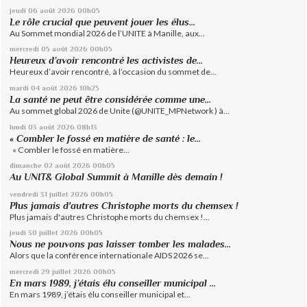
jeudi 06
août 2026
00h05
Le rôle crucial que peuvent jouer les élus...
Au Sommet mondial 2026 de l’UNITE à Manille, aux...
mercredi 05
août 2026
00h05
Heureux d’avoir rencontré les activistes de...
Heureux d’avoir rencontré, à l’occasion du sommet de...
mardi 04
août 2026
10h25
La santé ne peut être considérée comme une...
Au sommet global 2026 de Unite (@UNITE_MPNetwork ) à...
lundi 03
août 2026
08h13
« Combler le fossé en matière de santé : le...
« Combler le fossé en matière...
dimanche 02
août 2026
00h05
Au UNIT& Global Summit à Manille dès demain !
vendredi 31
juillet 2026
00h05
Plus jamais d'autres Christophe morts du chemsex !
Plus jamais d'autres Christophe morts du chemsex !...
jeudi 30
juillet 2026
00h05
Nous ne pouvons pas laisser tomber les malades...
Alors que la conférence internationale AIDS 2026 se...
mercredi 29
juillet 2026
00h05
En mars 1989, j’étais élu conseiller municipal ...
En mars 1989, j’étais élu conseiller municipal et...