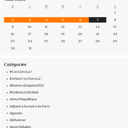
D
L
M
M
J
V
S
1
2
3
4
5
6
7
8
9
10
11
12
13
14
15
16
17
18
19
20
21
22
23
24
25
26
27
28
29
30
31
Catégories
#CesGensLà !
#JeSuisCesGensLà !
#RomeroDepute2022
#UnBancUnDébat
6ème République
Adjoint à la maire de Paris
Agenda
Alzheimer
Anne Hidalgo