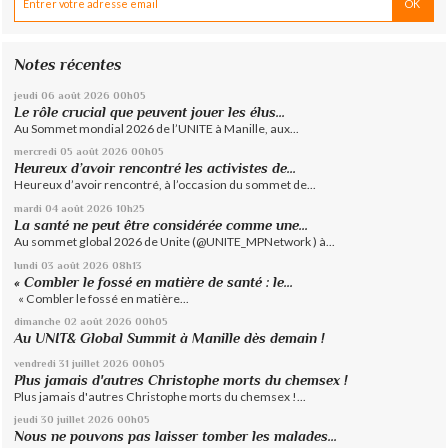
Notes récentes
jeudi 06
août 2026
00h05
Le rôle crucial que peuvent jouer les élus...
Au Sommet mondial 2026 de l’UNITE à Manille, aux...
mercredi 05
août 2026
00h05
Heureux d’avoir rencontré les activistes de...
Heureux d’avoir rencontré, à l’occasion du sommet de...
mardi 04
août 2026
10h25
La santé ne peut être considérée comme une...
Au sommet global 2026 de Unite (@UNITE_MPNetwork ) à...
lundi 03
août 2026
08h13
« Combler le fossé en matière de santé : le...
« Combler le fossé en matière...
dimanche 02
août 2026
00h05
Au UNIT& Global Summit à Manille dès demain !
vendredi 31
juillet 2026
00h05
Plus jamais d'autres Christophe morts du chemsex !
Plus jamais d'autres Christophe morts du chemsex !...
jeudi 30
juillet 2026
00h05
Nous ne pouvons pas laisser tomber les malades...