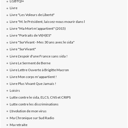
LGBTQI+
Livre
Livre "Les Voleurs de Liberté"
Livre "M. le Président, laissez-nous mourir dans l
Livre "Ma Mort m'appartient" (2015)
Livre "Portraits de VI(H)ES"
Livre "SurVivant - Mes 30 ans avec le sida"
Livre "SurVivant"
Livre L'espoir d'une France sans sida !
Livre Le Serment de Berne
Livre Lettre Ouverte à Brigitte Macron
Livre Mon corps m'appartient !
Livre Plus Vivant Que Jamais !
Loisirs
Lutte contre le sida, ELCS, CNS et CRIPS
Lutte contre les discriminations
L'évolution de mon virus
Ma Chronique sur Sud Radio
Ma retraite