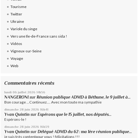
Tourisme
Twitter
Ukraine
Variole du singe
Vers une Ile-de-France sans sida !
Vidéos
Vigneux-sur-Seine
Voyage
Web
Commentaires récents
lundi 06
juillet 2026
14h56
NANGERONI
sur
Réunion publique ADMD à Béthune, le 9 juillet à...
Bon courage ...Continuez.... Avec mon toute ma sympathie
dimanche 28
juin 2026
16h41
Yvan Quintin
sur
Espérons que le 15 juillet, nos députés...
Espérons-le !
dimanche 28
juin 2026
16h39
Yvan Quintin
sur
Délégué ADMD du 62 : ma 1ère réunion publique...
je suis très contentpour vous ! félicitations !!!