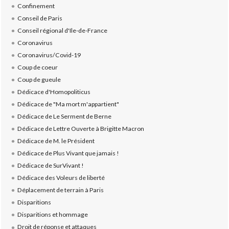
Confinement
Conseil de Paris
Conseil régional d'Ile-de-France
Coronavirus
Coronavirus/Covid-19
Coup de coeur
Coup de gueule
Dédicace d'Homopoliticus
Dédicace de "Ma mort m'appartient"
Dédicace de Le Serment de Berne
Dédicace de Lettre Ouverte à Brigitte Macron
Dédicace de M. le Président
Dédicace de Plus Vivant que jamais !
Dédicace de SurVivant !
Dédicace des Voleurs de liberté
Déplacement de terrain à Paris
Disparitions
Disparitions et hommage
Droit de réponse et attaques