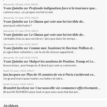
dimanche 28
juin 2026
16h36
Yvan Quintin
sur
Profonde indignation face à la tournure que...
comme vous, ces propos me hérissent.
dimanche 07
juin 2026
16h26
Yvan Quintin
sur
Le Ghana qui vote une loi terrible de...
pourquoi cette haine ?
dimanche 07
juin 2026
16h24
Yvan Quintin
sur
Le Ghana qui vote une loi terrible de...
véritable chasse aux sorcières ! pire que dans les temps...
dimanche 07
juin 2026
16h21
Yvan Quintin
sur
Comme moi, Soutenez le Docteur Peillon et...
je signe bien volontiers, car la vie de chacun appartient...
dimanche 19
avril 2026
17h41
Yvan Quintin
sur
Malgré les soutiens de Poutine, Trump et Le...
bravo à tous, aux Hongrois d'abord qui sont su comment...
lundi 30
mars 2026
01h27
Jan Jacques
sur
Plus de 45 années de vie à Paris s’achèvent ce...
Un grand merci pour toutes vos luttes et votre...
lundi 23
mars 2026
13h35
Brunelet Jocelyne
sur
Une nouvelle vie commence effectivement....
Bravo Mr ROMERO pour tout ce que vous avez fait durant...
Archives