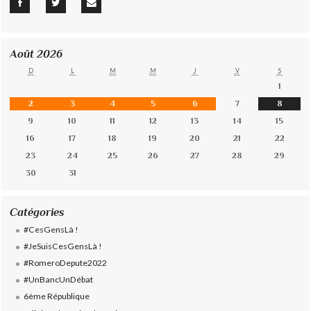
Août 2026
D
L
M
M
J
V
S
1
2
3
4
5
6
7
8
9
10
11
12
13
14
15
16
17
18
19
20
21
22
23
24
25
26
27
28
29
30
31
Catégories
#CesGensLà !
#JeSuisCesGensLà !
#RomeroDepute2022
#UnBancUnDébat
6ème République