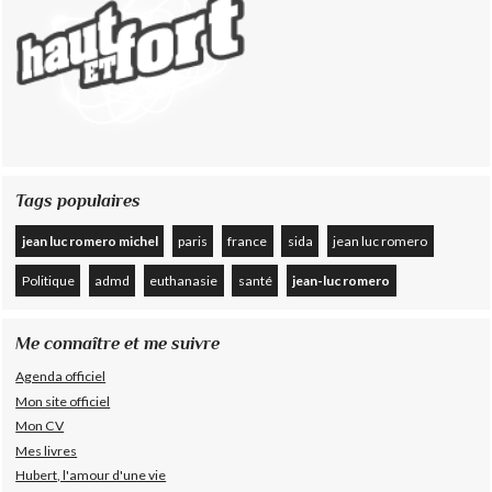
Tags populaires
jean luc romero michel
paris
france
sida
jean luc romero
Politique
admd
euthanasie
santé
jean-luc romero
Me connaître et me suivre
Agenda officiel
Mon site officiel
Mon CV
Mes livres
Hubert, l'amour d'une vie