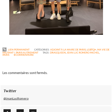
LIEN PERMANENT
CATÉGORIES :
ADJOINT À LA MAIRE DE PARIS
,
LGBTQI+
,
MA VIE DE
MILITANT !
,
PARIS AUTREMENT
TAGS :
DRAGQUEEN
,
JEAN LUC ROMERO MICHEL
,
PARIS
0
COMMENTAIRE
Les commentaires sont fermés.
Twitter
@JeanLucRomero