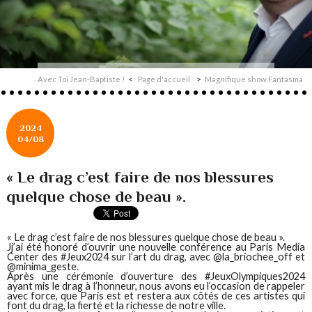
Avec Toi Jean-Baptiste !
Page d'accueil
Magnifique show Fantasma
2024
04/08
« Le drag c’est faire de nos blessures
quelque chose de beau ».
« Le drag c’est faire de nos blessures quelque chose de beau ».
Jj’ai été honoré d’ouvrir une nouvelle conférence au Paris Media
Center des #Jeux2024 sur l’art du drag, avec @la_briochee_off et
@minima_geste.
Après une cérémonie d’ouverture des #JeuxOlympiques2024
ayant mis le drag à l’honneur, nous avons eu l’occasion de rappeler
avec force, que Paris est et restera aux côtés de ces artistes qui
font du drag, la fierté et la richesse de notre ville.