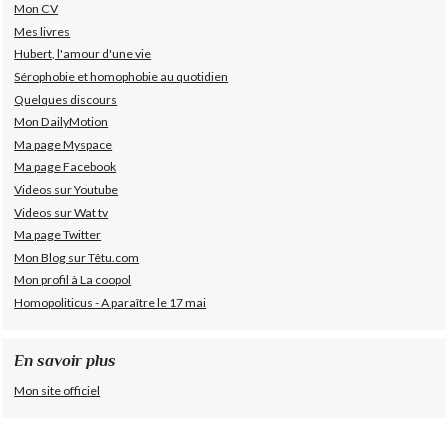
Mon CV
Mes livres
Hubert, l'amour d'une vie
Sérophobie et homophobie au quotidien
Quelques discours
Mon DailyMotion
Ma page Myspace
Ma page Facebook
Videos sur Youtube
Videos sur Wat tv
Ma page Twitter
Mon Blog sur Têtu.com
Mon profil à La coopol
Homopoliticus - A paraître le 17 mai
En savoir plus
Mon site officiel