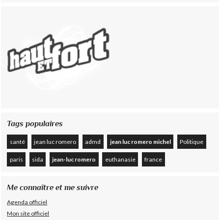
Tags populaires
santé
jean luc romero
admd
jean luc romero michel
Politique
paris
sida
jean-luc romero
euthanasie
france
Me connaître et me suivre
Agenda officiel
Mon site officiel