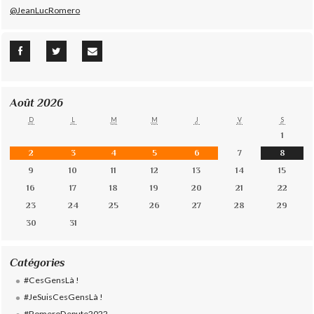
@JeanLucRomero
Août 2026
D
L
M
M
J
V
S
1
2
3
4
5
6
7
8
9
10
11
12
13
14
15
16
17
18
19
20
21
22
23
24
25
26
27
28
29
30
31
Catégories
#CesGensLà !
#JeSuisCesGensLà !
#RomeroDepute2022