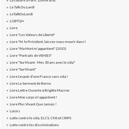
La culture à Paris 12éme ardt
Le Talk Du Lundi
LeTalkDuLundi
LGBTQI+
Livre
Livre "Les Voleurs de Liberté"
Livre "M. le Président, laissez-nous mourir dans l
Livre "Ma Mort m'appartient" (2015)
Livre "Portraits de VI(H)ES"
Livre "SurVivant - Mes 30 ans avec le sida"
Livre "SurVivant"
Livre L'espoir d'une France sans sida !
Livre Le Serment de Berne
Livre Lettre Ouverte à Brigitte Macron
Livre Mon corps m'appartient !
Livre Plus Vivant Que Jamais !
Loisirs
Lutte contre le sida, ELCS, CNS et CRIPS
Lutte contre les discriminations