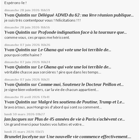
Espérons-le !
dimanche 28
juin 2026
16h39
Yvan Quintin
sur
Délégué ADMD du 62 : ma 1ère réunion publique...
je suis très contentpour vous ! félicitations !!!
dimanche 28
juin 2026
16h36
Yvan Quintin
sur
Profonde indignation face à la tournure que...
comme vous, ces propos me hérissent.
dimanche 07
juin 2026
16h26
Yvan Quintin
sur
Le Ghana qui vote une loi terrible de...
pourquoi cette haine ?
dimanche 07
juin 2026
16h24
Yvan Quintin
sur
Le Ghana qui vote une loi terrible de...
véritable chasse aux sorcières ! pire que dans les temps...
dimanche 07
juin 2026
16h21
Yvan Quintin
sur
Comme moi, Soutenez le Docteur Peillon et...
je signe bien volontiers, car la vie de chacun appartient...
dimanche 19
avril 2026
17h41
Yvan Quintin
sur
Malgré les soutiens de Poutine, Trump et Le...
bravo à tous, aux Hongrois d'abord qui sont su comment...
lundi 30
mars 2026
01h27
Jan Jacques
sur
Plus de 45 années de vie à Paris s’achèvent ce...
Un grand merci pour toutes vos luttes et votre...
lundi 23
mars 2026
13h35
Brunelet Jocelyne
sur
Une nouvelle vie commence effectivement....