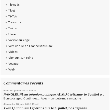
Threads
Tibet
TikTok
Tourisme
Twitter
Ukraine
Variole du singe
Vers une Ile-de-France sans sida !
Vidéos
Vigneux-sur-Seine
Voyage
Web
Commentaires récents
lundi 06
juillet 2026
14h56
NANGERONI
sur
Réunion publique ADMD à Béthune, le 9 juillet à...
Bon courage ...Continuez.... Avec mon toute ma sympathie
dimanche 28
juin 2026
16h41
Yvan Quintin
sur
Espérons que le 15 juillet, nos députés...