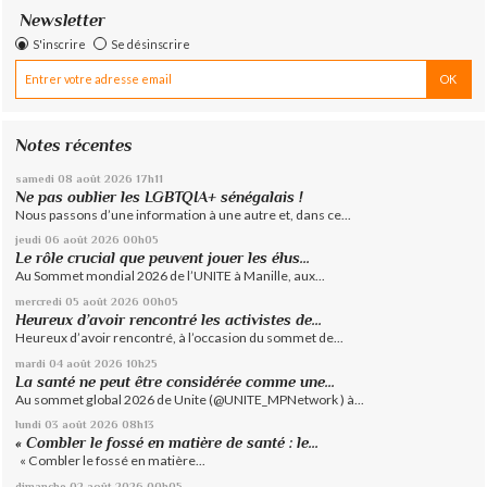
Newsletter
S'inscrire
Se désinscrire
Notes récentes
samedi 08
août 2026
17h11
Ne pas oublier les LGBTQIA+ sénégalais !
Nous passons d’une information à une autre et, dans ce...
jeudi 06
août 2026
00h05
Le rôle crucial que peuvent jouer les élus...
Au Sommet mondial 2026 de l’UNITE à Manille, aux...
mercredi 05
août 2026
00h05
Heureux d’avoir rencontré les activistes de...
Heureux d’avoir rencontré, à l’occasion du sommet de...
mardi 04
août 2026
10h25
La santé ne peut être considérée comme une...
Au sommet global 2026 de Unite (@UNITE_MPNetwork ) à...
lundi 03
août 2026
08h13
« Combler le fossé en matière de santé : le...
« Combler le fossé en matière...
dimanche 02
août 2026
00h05