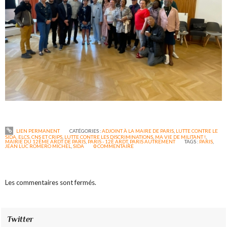
LIEN PERMANENT
CATÉGORIES :
ADJOINT À LA MAIRE DE PARIS
,
LUTTE CONTRE LE
SIDA, ELCS, CNS ET CRIPS
,
LUTTE CONTRE LES DISCRIMINATIONS
,
MA VIE DE MILITANT !
,
MAIRIE DU 12ÈME ARDT DE PARIS
,
PARIS - 12È ARDT
,
PARIS AUTREMENT
TAGS :
PARIS
,
JEAN LUC ROMERO MICHEL
,
SIDA
0
COMMENTAIRE
Les commentaires sont fermés.
Twitter