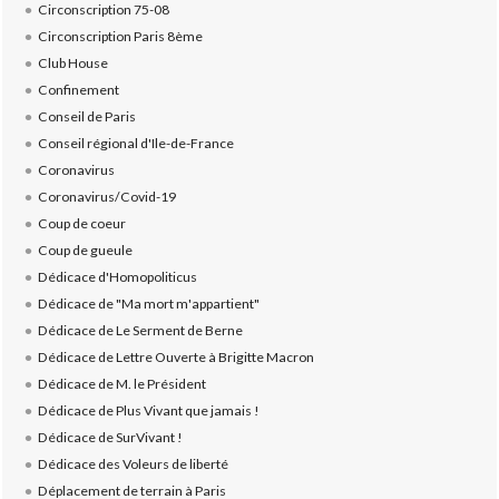
Circonscription 75-08
Circonscription Paris 8ème
Club House
Confinement
Conseil de Paris
Conseil régional d'Ile-de-France
Coronavirus
Coronavirus/Covid-19
Coup de coeur
Coup de gueule
Dédicace d'Homopoliticus
Dédicace de "Ma mort m'appartient"
Dédicace de Le Serment de Berne
Dédicace de Lettre Ouverte à Brigitte Macron
Dédicace de M. le Président
Dédicace de Plus Vivant que jamais !
Dédicace de SurVivant !
Dédicace des Voleurs de liberté
Déplacement de terrain à Paris