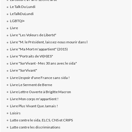
Le Talk Du Lundi
LeTalkDuLundi
LGBTQI+
Livre
Livre "Les Voleurs de Liberté"
Livre "M. le Président, laissez-nous mourir dans l
Livre "Ma Mort m'appartient" (2015)
Livre "Portraits de VI(H)ES"
Livre "SurVivant - Mes 30 ans avec le sida"
Livre "SurVivant"
Livre L'espoir d'une France sans sida !
Livre Le Serment de Berne
Livre Lettre Ouverte à Brigitte Macron
Livre Mon corps m'appartient !
Livre Plus Vivant Que Jamais !
Loisirs
Lutte contre le sida, ELCS, CNS et CRIPS
Lutte contre les discriminations