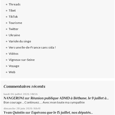
Threads
Tibet
TikTok
Tourisme
Twitter
Ukraine
Variole du singe
Vers une Ile-de-France sans sida !
Vidéos
Vigneux-sur-Seine
Voyage
Web
Commentaires récents
lundi 06
juillet 2026
14h56
NANGERONI
sur
Réunion publique ADMD à Béthune, le 9 juillet à...
Bon courage ...Continuez.... Avec mon toute ma sympathie
dimanche 28
juin 2026
16h41
Yvan Quintin
sur
Espérons que le 15 juillet, nos députés...