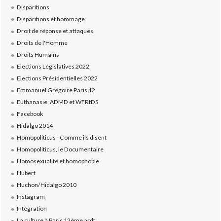
Disparitions
Disparitions et hommage
Droit de réponse et attaques
Droits de l'Homme
Droits Humains
Elections Législatives 2022
Elections Présidentielles 2022
Emmanuel Grégoire Paris 12
Euthanasie, ADMD et WFRtDS
Facebook
Hidalgo 2014
Homopoliticus - Comme ils disent
Homopoliticus, le Documentaire
Homosexualité et homophobie
Hubert
Huchon/Hidalgo 2010
Instagram
Intégration
La culture à Paris 12éme ardt