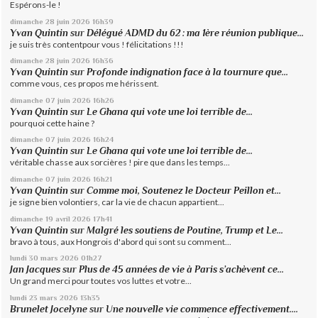
Espérons-le !
dimanche 28
juin 2026
16h39
Yvan Quintin
sur
Délégué ADMD du 62 : ma 1ère réunion publique...
je suis très contentpour vous ! félicitations !!!
dimanche 28
juin 2026
16h36
Yvan Quintin
sur
Profonde indignation face à la tournure que...
comme vous, ces propos me hérissent.
dimanche 07
juin 2026
16h26
Yvan Quintin
sur
Le Ghana qui vote une loi terrible de...
pourquoi cette haine ?
dimanche 07
juin 2026
16h24
Yvan Quintin
sur
Le Ghana qui vote une loi terrible de...
véritable chasse aux sorcières ! pire que dans les temps...
dimanche 07
juin 2026
16h21
Yvan Quintin
sur
Comme moi, Soutenez le Docteur Peillon et...
je signe bien volontiers, car la vie de chacun appartient...
dimanche 19
avril 2026
17h41
Yvan Quintin
sur
Malgré les soutiens de Poutine, Trump et Le...
bravo à tous, aux Hongrois d'abord qui sont su comment...
lundi 30
mars 2026
01h27
Jan Jacques
sur
Plus de 45 années de vie à Paris s’achèvent ce...
Un grand merci pour toutes vos luttes et votre...
lundi 23
mars 2026
13h35
Brunelet Jocelyne
sur
Une nouvelle vie commence effectivement....