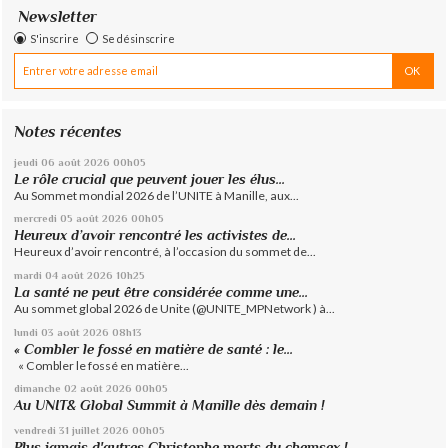
Newsletter
S'inscrire
Se désinscrire
Notes récentes
jeudi 06
août 2026
00h05
Le rôle crucial que peuvent jouer les élus...
Au Sommet mondial 2026 de l’UNITE à Manille, aux...
mercredi 05
août 2026
00h05
Heureux d’avoir rencontré les activistes de...
Heureux d’avoir rencontré, à l’occasion du sommet de...
mardi 04
août 2026
10h25
La santé ne peut être considérée comme une...
Au sommet global 2026 de Unite (@UNITE_MPNetwork ) à...
lundi 03
août 2026
08h13
« Combler le fossé en matière de santé : le...
« Combler le fossé en matière...
dimanche 02
août 2026
00h05
Au UNIT& Global Summit à Manille dès demain !
vendredi 31
juillet 2026
00h05
Plus jamais d'autres Christophe morts du chemsex !