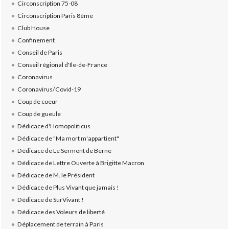
Circonscription 75-08
Circonscription Paris 8ème
Club House
Confinement
Conseil de Paris
Conseil régional d'Ile-de-France
Coronavirus
Coronavirus/Covid-19
Coup de coeur
Coup de gueule
Dédicace d'Homopoliticus
Dédicace de "Ma mort m'appartient"
Dédicace de Le Serment de Berne
Dédicace de Lettre Ouverte à Brigitte Macron
Dédicace de M. le Président
Dédicace de Plus Vivant que jamais !
Dédicace de SurVivant !
Dédicace des Voleurs de liberté
Déplacement de terrain à Paris