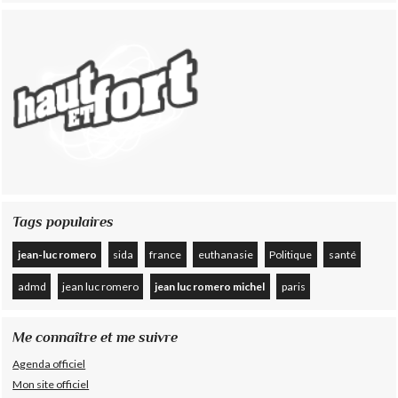
Tags populaires
jean-luc romero
sida
france
euthanasie
Politique
santé
admd
jean luc romero
jean luc romero michel
paris
Me connaître et me suivre
Agenda officiel
Mon site officiel