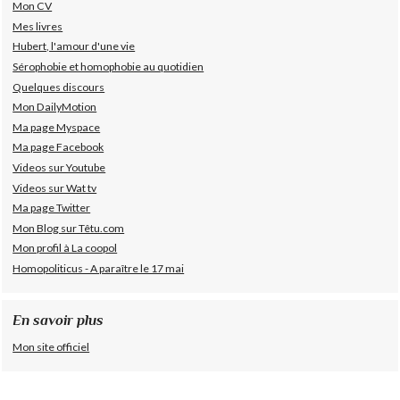
Mon CV
Mes livres
Hubert, l'amour d'une vie
Sérophobie et homophobie au quotidien
Quelques discours
Mon DailyMotion
Ma page Myspace
Ma page Facebook
Videos sur Youtube
Videos sur Wat tv
Ma page Twitter
Mon Blog sur Têtu.com
Mon profil à La coopol
Homopoliticus - A paraître le 17 mai
En savoir plus
Mon site officiel