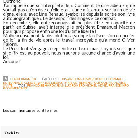
Dutronc.
J’ai rappelé que si l’interprète de « Comment te dire adieu ? », ne
voulait pas qu’on dise qu’elle était « une militante » sur la fin de vie
digne, elle a, avec Line Renaud, symbolisé depuis la sortie son livre
autobiographique « Le désespoir des singes », ce combat.
En décembre, elle qui reconnaissait ne plus être en capacité de
partir en Suisse, avait interpellé le président Emmanuel Macron
pour qu’il propose enfin une loi d’ultime liberté !
Malheureusement, la dissolution a stoppé la discussion du projet
de loi la fin de vie après le travail incroyable qu’a mené Olivier
Falorni.
Le Président s’engage à reprendre ce texte mais, soyons sûrs, que
si le RN est au pouvoir, nous n’aurons aucune chance d’avoir une
loi.
Aucune !
LIEN PERMANENT
CATÉGORIES :
DISPARITIONS
,
DISPARITIONS ET HOMMAGE
,
EUTHANASIE, ADMD ET WFRTDS
,
MEDIAS
,
PARIS AUTREMENT
,
POLITIQUE FRANÇAISE
,
SANTÉ
TAGS :
FRANCOISE HARDY
,
JEAN LUC ROMERO MICHEL
,
ADMD
,
FRANCE INFO
0
COMMENTAIRE
Les commentaires sont fermés.
Twitter