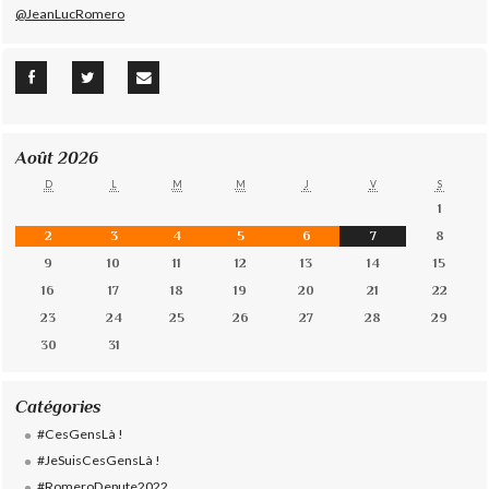
@JeanLucRomero
Août 2026
D
L
M
M
J
V
S
1
2
3
4
5
6
7
8
9
10
11
12
13
14
15
16
17
18
19
20
21
22
23
24
25
26
27
28
29
30
31
Catégories
#CesGensLà !
#JeSuisCesGensLà !
#RomeroDepute2022