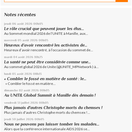
Notes récentes
jeudi 06
août 2026
00h05
Le rôle crucial que peuvent jouer les élus...
Au Sommet mondial 2026 de l’UNITE à Manille, aux...
mercredi 05
août 2026
00h05
Heureux d’avoir rencontré les activistes de...
Heureux d’avoir rencontré, à l’occasion du sommet de...
mardi 04
août 2026
10h25
La santé ne peut être considérée comme une...
Au sommet global 2026 de Unite (@UNITE_MPNetwork ) à...
lundi 03
août 2026
08h13
« Combler le fossé en matière de santé : le...
« Combler le fossé en matière...
dimanche 02
août 2026
00h05
Au UNIT& Global Summit à Manille dès demain !
vendredi 31
juillet 2026
00h05
Plus jamais d'autres Christophe morts du chemsex !
Plus jamais d'autres Christophe morts du chemsex !...
jeudi 30
juillet 2026
00h05
Nous ne pouvons pas laisser tomber les malades...
Alors que la conférence internationale AIDS 2026 se...