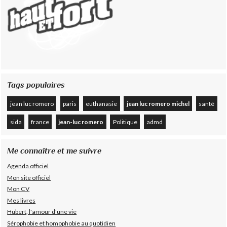
Tags populaires
jean luc romero
paris
euthanasie
jean luc romero michel
santé
sida
france
jean-luc romero
Politique
admd
Me connaître et me suivre
Agenda officiel
Mon site officiel
Mon CV
Mes livres
Hubert, l'amour d'une vie
Sérophobie et homophobie au quotidien