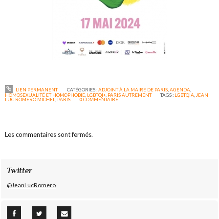
LIEN PERMANENT
CATÉGORIES :
ADJOINT À LA MAIRE DE PARIS
,
AGENDA
,
HOMOSEXUALITÉ ET HOMOPHOBIE
,
LGBTQI+
,
PARIS AUTREMENT
TAGS :
LGBTQIA
,
JEAN
LUC ROMERO MICHEL
,
PARIS
0
COMMENTAIRE
Les commentaires sont fermés.
Twitter
@JeanLucRomero