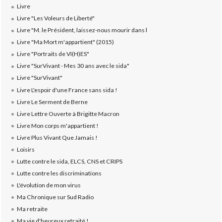
Livre
Livre "Les Voleurs de Liberté"
Livre "M. le Président, laissez-nous mourir dans l
Livre "Ma Mort m'appartient" (2015)
Livre "Portraits de VI(H)ES"
Livre "SurVivant - Mes 30 ans avec le sida"
Livre "SurVivant"
Livre L'espoir d'une France sans sida !
Livre Le Serment de Berne
Livre Lettre Ouverte à Brigitte Macron
Livre Mon corps m'appartient !
Livre Plus Vivant Que Jamais !
Loisirs
Lutte contre le sida, ELCS, CNS et CRIPS
Lutte contre les discriminations
L'évolution de mon virus
Ma Chronique sur Sud Radio
Ma retraite
Ma vie d'heureux retraité !