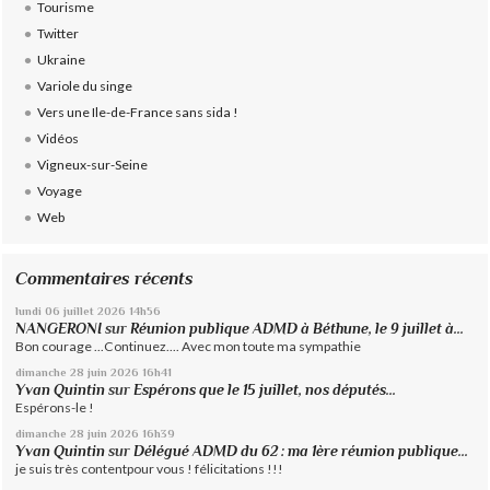
Tourisme
Twitter
Ukraine
Variole du singe
Vers une Ile-de-France sans sida !
Vidéos
Vigneux-sur-Seine
Voyage
Web
Commentaires récents
lundi 06
juillet 2026
14h56
NANGERONI
sur
Réunion publique ADMD à Béthune, le 9 juillet à...
Bon courage ...Continuez.... Avec mon toute ma sympathie
dimanche 28
juin 2026
16h41
Yvan Quintin
sur
Espérons que le 15 juillet, nos députés...
Espérons-le !
dimanche 28
juin 2026
16h39
Yvan Quintin
sur
Délégué ADMD du 62 : ma 1ère réunion publique...
je suis très contentpour vous ! félicitations !!!