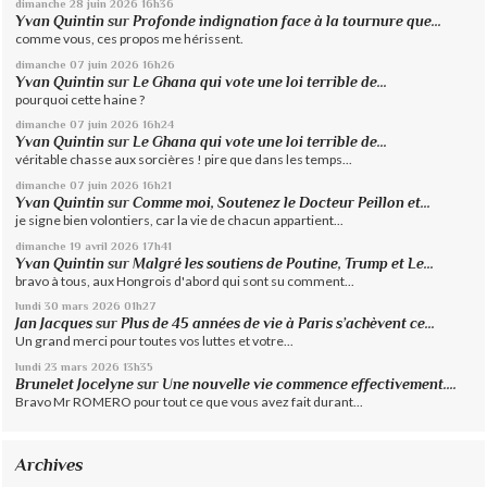
dimanche 28
juin 2026
16h36
Yvan Quintin
sur
Profonde indignation face à la tournure que...
comme vous, ces propos me hérissent.
dimanche 07
juin 2026
16h26
Yvan Quintin
sur
Le Ghana qui vote une loi terrible de...
pourquoi cette haine ?
dimanche 07
juin 2026
16h24
Yvan Quintin
sur
Le Ghana qui vote une loi terrible de...
véritable chasse aux sorcières ! pire que dans les temps...
dimanche 07
juin 2026
16h21
Yvan Quintin
sur
Comme moi, Soutenez le Docteur Peillon et...
je signe bien volontiers, car la vie de chacun appartient...
dimanche 19
avril 2026
17h41
Yvan Quintin
sur
Malgré les soutiens de Poutine, Trump et Le...
bravo à tous, aux Hongrois d'abord qui sont su comment...
lundi 30
mars 2026
01h27
Jan Jacques
sur
Plus de 45 années de vie à Paris s’achèvent ce...
Un grand merci pour toutes vos luttes et votre...
lundi 23
mars 2026
13h35
Brunelet Jocelyne
sur
Une nouvelle vie commence effectivement....
Bravo Mr ROMERO pour tout ce que vous avez fait durant...
Archives