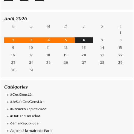
Août 2026
D
L
M
M
J
V
S
1
2
3
4
5
6
7
8
9
10
11
12
13
14
15
16
17
18
19
20
21
22
23
24
25
26
27
28
29
30
31
Catégories
#CesGensLà !
#JeSuisCesGensLà !
#RomeroDepute2022
#UnBancUnDébat
6ème République
Adjoint à la maire de Paris