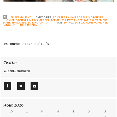
LIEN PERMANENT
CATÉGORIES :
ADJOINT À LA MAIRE DE PARIS
,
DROITS DE
L'HOMME
,
DROITS HUMAINS
,
MES DÉPLACEMENTS À L'ÉTRANGER
,
PARIS AUTREMENT
,
SANTÉ
,
THAÏLANDE, BANGKOK, PATTAYA
TAGS :
SWING
,
JEAN LUC ROMERO MICHEL
,
BANGKOK
0
COMMENTAIRE
Les commentaires sont fermés.
Twitter
@JeanLucRomero
Août 2026
D
L
M
M
J
V
S