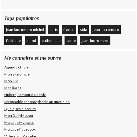
Tags populaires
jean luc romero michel
paris
france
sida
jean luc romero
Politique
admd
euthanasie
santé
jean-luc romero
Me connaître et me suivre
Agenda officiel
Mon site officiel
Mon CV
Mes livres
Hubert, l'amour d'une vie
Sérophobie et homophobie au quotidien
Quelques discours
Mon DailyMotion
Ma page Myspace
Ma page Facebook
Videos sur Youtube