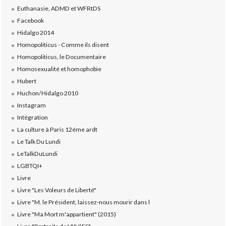
Euthanasie, ADMD et WFRtDS
Facebook
Hidalgo 2014
Homopoliticus - Comme ils disent
Homopoliticus, le Documentaire
Homosexualité et homophobie
Hubert
Huchon/Hidalgo 2010
Instagram
Intégration
La culture à Paris 12éme ardt
Le Talk Du Lundi
LeTalkDuLundi
LGBTQI+
Livre
Livre "Les Voleurs de Liberté"
Livre "M. le Président, laissez-nous mourir dans l
Livre "Ma Mort m'appartient" (2015)