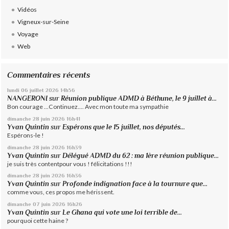
Vidéos
Vigneux-sur-Seine
Voyage
Web
Commentaires récents
lundi 06
juillet 2026
14h56
NANGERONI
sur
Réunion publique ADMD à Béthune, le 9 juillet à...
Bon courage ...Continuez.... Avec mon toute ma sympathie
dimanche 28
juin 2026
16h41
Yvan Quintin
sur
Espérons que le 15 juillet, nos députés...
Espérons-le !
dimanche 28
juin 2026
16h39
Yvan Quintin
sur
Délégué ADMD du 62 : ma 1ère réunion publique...
je suis très contentpour vous ! félicitations !!!
dimanche 28
juin 2026
16h36
Yvan Quintin
sur
Profonde indignation face à la tournure que...
comme vous, ces propos me hérissent.
dimanche 07
juin 2026
16h26
Yvan Quintin
sur
Le Ghana qui vote une loi terrible de...
pourquoi cette haine ?