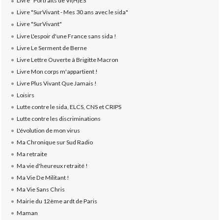
Livre "Portraits de VI(H)ES"
Livre "SurVivant - Mes 30 ans avec le sida"
Livre "SurVivant"
Livre L'espoir d'une France sans sida !
Livre Le Serment de Berne
Livre Lettre Ouverte à Brigitte Macron
Livre Mon corps m'appartient !
Livre Plus Vivant Que Jamais !
Loisirs
Lutte contre le sida, ELCS, CNS et CRIPS
Lutte contre les discriminations
L'évolution de mon virus
Ma Chronique sur Sud Radio
Ma retraite
Ma vie d'heureux retraité !
Ma Vie De Militant !
Ma Vie Sans Chris
Mairie du 12ème ardt de Paris
Maman