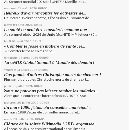
Au Sommet mondial 2026 de l’UNITE à Manille, aux...
mercredi 05
août 2026
00h05
Heureux d’avoir rencontré les activistes de...
Heureux d’avoir rencontré, à l’occasion du sommet de...
mardi 04
août 2026
10h25
La santé ne peut être considérée comme une...
Au sommet global 2026 de Unite (@UNITE_MPNetwork ) à...
lundi 03
août 2026
08h13
« Combler le fossé en matière de santé : le...
« Combler le fossé en matière...
dimanche 02
août 2026
00h05
Au UNIT& Global Summit à Manille dès demain !
vendredi 31
juillet 2026
00h05
Plus jamais d'autres Christophe morts du chemsex !
Plus jamais d'autres Christophe morts du chemsex !...
jeudi 30
juillet 2026
00h05
Nous ne pouvons pas laisser tomber les malades...
Alors que la conférence internationale AIDS 2026 se...
mercredi 29
juillet 2026
00h05
En mars 1989, j’étais élu conseiller municipal ...
En mars 1989, j’étais élu conseiller municipal et...
mardi 28
juillet 2026
00h05
Clôture de la soirée Wikimedia LGBT+ organisée...
À l’occasion du Congrès international de Wikimedia...