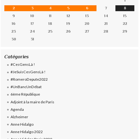
1
2
3
4
5
6
7
8
9
10
11
12
13
14
15
16
17
18
19
20
21
22
23
24
25
26
27
28
29
30
31
Catégories
#CesGensLà !
#JeSuisCesGensLà !
#RomeroDepute2022
#UnBancUnDébat
6ème République
Adjoint à la maire de Paris
Agenda
Alzheimer
Anne Hidalgo
Anne Hidalgo 2022