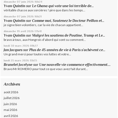
dimanche 07
juin 2026
16h24
Yvan Quintin
sur
Le Ghana qui vote une loi terrible de...
véritable chasse aux sorcières ! pire que dans les temps...
dimanche 07
juin 2026
16h21
Yvan Quintin
sur
Comme moi, Soutenez le Docteur Peillon et...
je signe bien volontiers, car la vie de chacun appartient...
dimanche 19
avril 2026
17h41
Yvan Quintin
sur
Malgré les soutiens de Poutine, Trump et Le...
bravo à tous, aux Hongrois d'abord qui sont su comment...
lundi 30
mars 2026
01h27
Jan Jacques
sur
Plus de 45 années de vie à Paris s’achèvent ce...
Un grand merci pour toutes vos luttes et votre...
lundi 23
mars 2026
13h35
Brunelet Jocelyne
sur
Une nouvelle vie commence effectivement....
Bravo Mr ROMERO pour tout ce que vous avez fait durant...
Archives
août 2026
juillet 2026
juin 2026
mai 2026
avril 2026