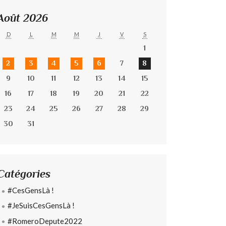
Août 2026
D
L
M
M
J
V
S
1
2
3
4
5
6
7
8
9
10
11
12
13
14
15
16
17
18
19
20
21
22
23
24
25
26
27
28
29
30
31
Catégories
#CesGensLà !
#JeSuisCesGensLà !
#RomeroDepute2022