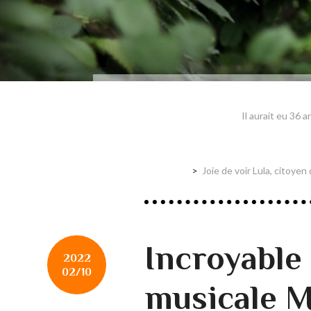
Il aurait eu 36
Joie de voir Lula, citoye
Incroyable
2022
02/10
musicale M