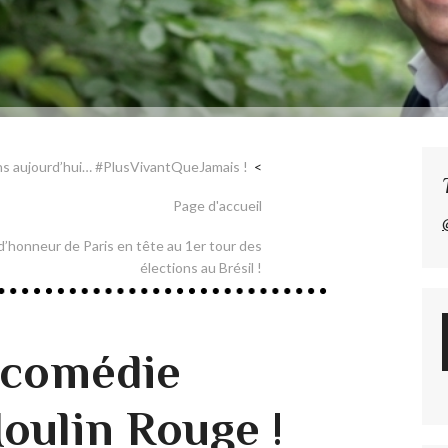
 ans aujourd’hui… #PlusVivantQueJamais !
Page d'accueil
n d’honneur de Paris en tête au 1er tour des
élections au Brésil !
 comédie
oulin Rouge !