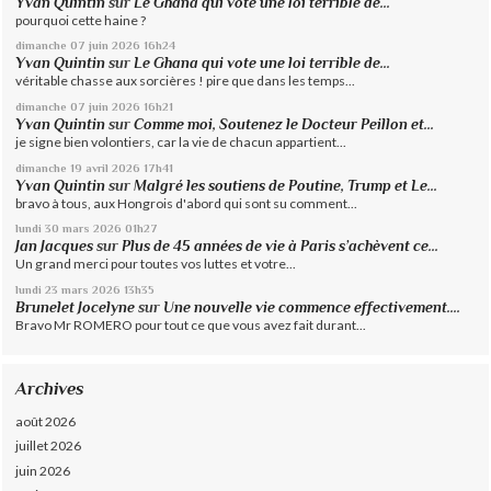
Yvan Quintin
sur
Le Ghana qui vote une loi terrible de...
pourquoi cette haine ?
dimanche 07
juin 2026
16h24
Yvan Quintin
sur
Le Ghana qui vote une loi terrible de...
véritable chasse aux sorcières ! pire que dans les temps...
dimanche 07
juin 2026
16h21
Yvan Quintin
sur
Comme moi, Soutenez le Docteur Peillon et...
je signe bien volontiers, car la vie de chacun appartient...
dimanche 19
avril 2026
17h41
Yvan Quintin
sur
Malgré les soutiens de Poutine, Trump et Le...
bravo à tous, aux Hongrois d'abord qui sont su comment...
lundi 30
mars 2026
01h27
Jan Jacques
sur
Plus de 45 années de vie à Paris s’achèvent ce...
Un grand merci pour toutes vos luttes et votre...
lundi 23
mars 2026
13h35
Brunelet Jocelyne
sur
Une nouvelle vie commence effectivement....
Bravo Mr ROMERO pour tout ce que vous avez fait durant...
Archives
août 2026
juillet 2026
juin 2026