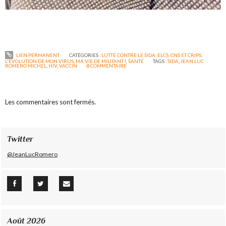
LIEN PERMANENT
CATÉGORIES :
LUTTE CONTRE LE SIDA, ELCS, CNS ET CRIPS
,
L'ÉVOLUTION DE MON VIRUS
,
MA VIE DE MILITANT !
,
SANTÉ
TAGS :
SIDA
,
JEAN LUC
ROMERO MICHEL
,
HIV
,
VACCIN
0
COMMENTAIRE
Les commentaires sont fermés.
Twitter
@JeanLucRomero
Août 2026