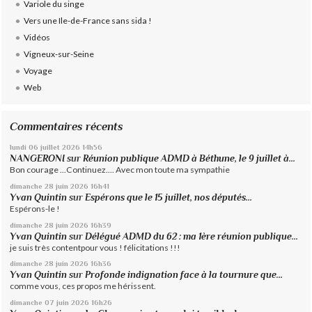
Variole du singe
Vers une Ile-de-France sans sida !
Vidéos
Vigneux-sur-Seine
Voyage
Web
Commentaires récents
lundi 06
juillet 2026
14h56
NANGERONI
sur
Réunion publique ADMD à Béthune, le 9 juillet à...
Bon courage ...Continuez.... Avec mon toute ma sympathie
dimanche 28
juin 2026
16h41
Yvan Quintin
sur
Espérons que le 15 juillet, nos députés...
Espérons-le !
dimanche 28
juin 2026
16h39
Yvan Quintin
sur
Délégué ADMD du 62 : ma 1ère réunion publique...
je suis très contentpour vous ! félicitations !!!
dimanche 28
juin 2026
16h36
Yvan Quintin
sur
Profonde indignation face à la tournure que...
comme vous, ces propos me hérissent.
dimanche 07
juin 2026
16h26