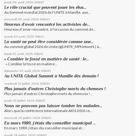
jeudi 06
août 2026
00h05
Le rôle crucial que peuvent jouer les élus...
Au Sommet mondial 2026 de l’UNITE à Manille, aux...
mercredi 05
août 2026
00h05
Heureux d’avoir rencontré les activistes de...
Heureux d’avoir rencontré, à l’occasion du sommet de...
mardi 04
août 2026
10h25
La santé ne peut être considérée comme une...
Au sommet global 2026 de Unite (@UNITE_MPNetwork ) à...
lundi 03
août 2026
08h13
« Combler le fossé en matière de santé : le...
« Combler le fossé en matière...
dimanche 02
août 2026
00h05
Au UNIT& Global Summit à Manille dès demain !
vendredi 31
juillet 2026
00h05
Plus jamais d'autres Christophe morts du chemsex !
Plus jamais d'autres Christophe morts du chemsex !...
jeudi 30
juillet 2026
00h05
Nous ne pouvons pas laisser tomber les malades...
Alors que la conférence internationale AIDS 2026 se...
mercredi 29
juillet 2026
00h05
En mars 1989, j’étais élu conseiller municipal ...
En mars 1989, j’étais élu conseiller municipal et...
mardi 28
juillet 2026
00h05