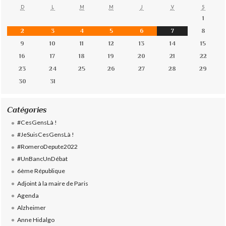
D
L
M
M
J
V
S
1
2
3
4
5
6
7
8
9
10
11
12
13
14
15
16
17
18
19
20
21
22
23
24
25
26
27
28
29
30
31
Catégories
#CesGensLà !
#JeSuisCesGensLà !
#RomeroDepute2022
#UnBancUnDébat
6ème République
Adjoint à la maire de Paris
Agenda
Alzheimer
Anne Hidalgo