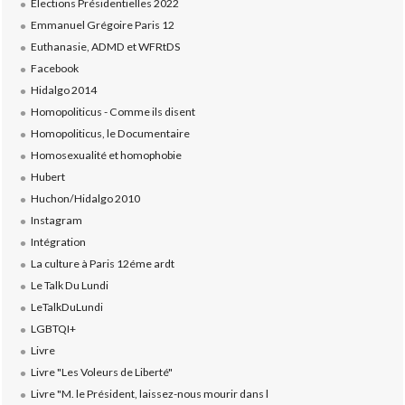
Elections Présidentielles 2022
Emmanuel Grégoire Paris 12
Euthanasie, ADMD et WFRtDS
Facebook
Hidalgo 2014
Homopoliticus - Comme ils disent
Homopoliticus, le Documentaire
Homosexualité et homophobie
Hubert
Huchon/Hidalgo 2010
Instagram
Intégration
La culture à Paris 12éme ardt
Le Talk Du Lundi
LeTalkDuLundi
LGBTQI+
Livre
Livre "Les Voleurs de Liberté"
Livre "M. le Président, laissez-nous mourir dans l