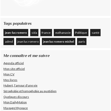
Tags populaires
jean-luc romero
sida
france
euthanasie
Politique
santé
admd
jean luc romero
jean luc romero michel
paris
Me connaître et me suivre
Agenda officiel
Mon site officiel
Mon CV
Mes livres
Hubert, l'amour d'une vie
Sérophobie et homophobie au quotidien
Quelques discours
Mon DailyMotion
Ma page Myspace