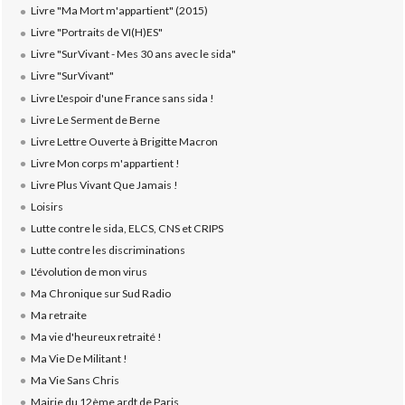
Livre "Ma Mort m'appartient" (2015)
Livre "Portraits de VI(H)ES"
Livre "SurVivant - Mes 30 ans avec le sida"
Livre "SurVivant"
Livre L'espoir d'une France sans sida !
Livre Le Serment de Berne
Livre Lettre Ouverte à Brigitte Macron
Livre Mon corps m'appartient !
Livre Plus Vivant Que Jamais !
Loisirs
Lutte contre le sida, ELCS, CNS et CRIPS
Lutte contre les discriminations
L'évolution de mon virus
Ma Chronique sur Sud Radio
Ma retraite
Ma vie d'heureux retraité !
Ma Vie De Militant !
Ma Vie Sans Chris
Mairie du 12ème ardt de Paris