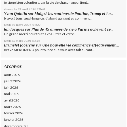
je signe bien volontiers, car la vie de chacun appartient...
dimanche 19
avril 2026
17h41
Yvan Quintin
sur
Malgré les soutiens de Poutine, Trump et Le...
bravo à tous, aux Hongrois d'abord qui sont su comment...
lundi 30
mars 2026
01h27
Jan Jacques
sur
Plus de 45 années de vie à Paris s’achèvent ce...
Un grand merci pour toutes vos luttes et votre...
lundi 23
mars 2026
13h35
Brunelet Jocelyne
sur
Une nouvelle vie commence effectivement....
Bravo Mr ROMERO pour tout ce que vous avez fait durant...
Archives
août 2026
juillet 2026
juin 2026
mai 2026
avril 2026
mars 2026
février 2026
janvier 2026
décembre 2025