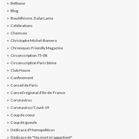
Béthune
Blog
Bouddhisme, Dalaï Lama
Célébrations
Chemsex
Christophe Michel-Romero
Chroniques Friendly Magazine
Circonscription 75-08
Circonscription Paris 8ème
Club House
Confinement
Conseil de Paris
Conseil régional d'Ile-de-France
Coronavirus
Coronavirus/Covid-19
Coup de coeur
Coup de gueule
Dédicace d'Homopoliticus
Dédicace de "Ma mort m'appartient"