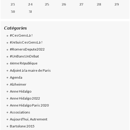
23
24
25
26
27
28
29
30
31
Catégories
#CesGensLà !
#JeSuisCesGensLà !
#RomeroDepute2022
#UnBancUnDébat
6ème République
Adjoint à la maire de Paris
Agenda
Alzheimer
Anne Hidalgo
Anne Hidalgo 2022
Anne Hidalgo Paris 2020
Associations
Aujourd'hui, Autrement
Bartolone 2015