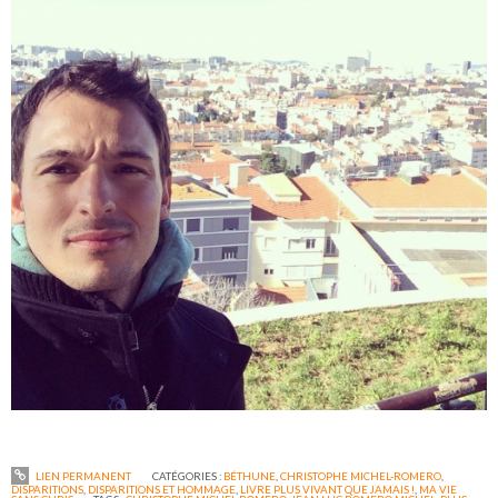
LIEN PERMANENT
CATÉGORIES :
BÉTHUNE
,
CHRISTOPHE MICHEL-ROMERO
,
DISPARITIONS
,
DISPARITIONS ET HOMMAGE
,
LIVRE PLUS VIVANT QUE JAMAIS !
,
MA VIE