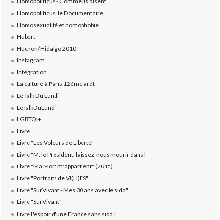
Homopoliticus - Comme ils disent
Homopoliticus, le Documentaire
Homosexualité et homophobie
Hubert
Huchon/Hidalgo 2010
Instagram
Intégration
La culture à Paris 12éme ardt
Le Talk Du Lundi
LeTalkDuLundi
LGBTQI+
Livre
Livre "Les Voleurs de Liberté"
Livre "M. le Président, laissez-nous mourir dans l
Livre "Ma Mort m'appartient" (2015)
Livre "Portraits de VI(H)ES"
Livre "SurVivant - Mes 30 ans avec le sida"
Livre "SurVivant"
Livre L'espoir d'une France sans sida !