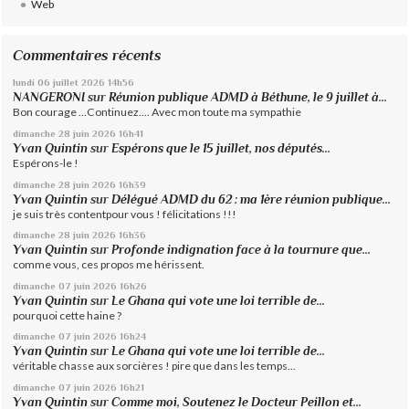
Web
Commentaires récents
lundi 06
juillet 2026
14h56
NANGERONI
sur
Réunion publique ADMD à Béthune, le 9 juillet à...
Bon courage ...Continuez.... Avec mon toute ma sympathie
dimanche 28
juin 2026
16h41
Yvan Quintin
sur
Espérons que le 15 juillet, nos députés...
Espérons-le !
dimanche 28
juin 2026
16h39
Yvan Quintin
sur
Délégué ADMD du 62 : ma 1ère réunion publique...
je suis très contentpour vous ! félicitations !!!
dimanche 28
juin 2026
16h36
Yvan Quintin
sur
Profonde indignation face à la tournure que...
comme vous, ces propos me hérissent.
dimanche 07
juin 2026
16h26
Yvan Quintin
sur
Le Ghana qui vote une loi terrible de...
pourquoi cette haine ?
dimanche 07
juin 2026
16h24
Yvan Quintin
sur
Le Ghana qui vote une loi terrible de...
véritable chasse aux sorcières ! pire que dans les temps...
dimanche 07
juin 2026
16h21
Yvan Quintin
sur
Comme moi, Soutenez le Docteur Peillon et...