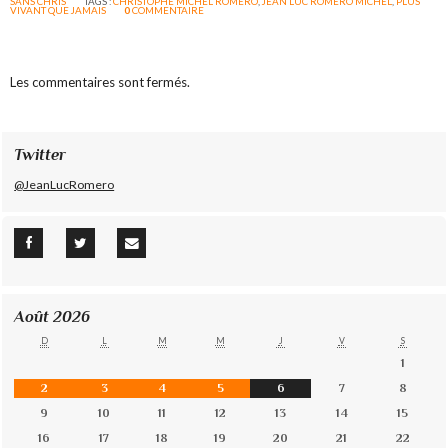
SANS CHRIS
TAGS :
CHRISTOPHE MICHEL ROMERO
,
JEAN LUC ROMERO MICHEL
,
PLUS
VIVANT QUE JAMAIS
0
COMMENTAIRE
Les commentaires sont fermés.
Twitter
@JeanLucRomero
Août 2026
D
L
M
M
J
V
S
1
2
3
4
5
6
7
8
9
10
11
12
13
14
15
16
17
18
19
20
21
22