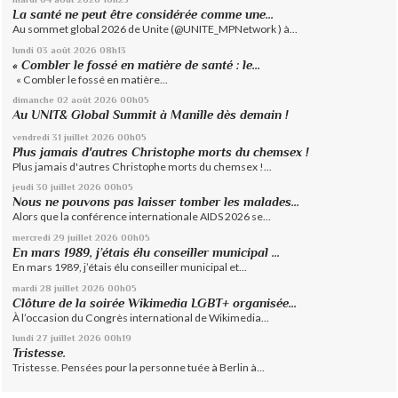
La santé ne peut être considérée comme une...
Au sommet global 2026 de Unite (@UNITE_MPNetwork ) à...
lundi 03
août 2026
08h13
« Combler le fossé en matière de santé : le...
« Combler le fossé en matière...
dimanche 02
août 2026
00h05
Au UNIT& Global Summit à Manille dès demain !
vendredi 31
juillet 2026
00h05
Plus jamais d'autres Christophe morts du chemsex !
Plus jamais d'autres Christophe morts du chemsex !...
jeudi 30
juillet 2026
00h05
Nous ne pouvons pas laisser tomber les malades...
Alors que la conférence internationale AIDS 2026 se...
mercredi 29
juillet 2026
00h05
En mars 1989, j’étais élu conseiller municipal ...
En mars 1989, j’étais élu conseiller municipal et...
mardi 28
juillet 2026
00h05
Clôture de la soirée Wikimedia LGBT+ organisée...
À l’occasion du Congrès international de Wikimedia...
lundi 27
juillet 2026
00h19
Tristesse.
Tristesse. Pensées pour la personne tuée à Berlin à...