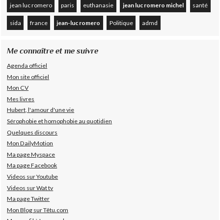
jean luc romero
paris
euthanasie
jean luc romero michel
santé
sida
france
jean-luc romero
Politique
admd
Me connaître et me suivre
Agenda officiel
Mon site officiel
Mon CV
Mes livres
Hubert, l'amour d'une vie
Sérophobie et homophobie au quotidien
Quelques discours
Mon DailyMotion
Ma page Myspace
Ma page Facebook
Videos sur Youtube
Videos sur Wat tv
Ma page Twitter
Mon Blog sur Têtu.com