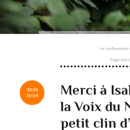
Le confinement m
Page d'acc
Merci à Isa
2020
21/04
la Voix du
petit clin d