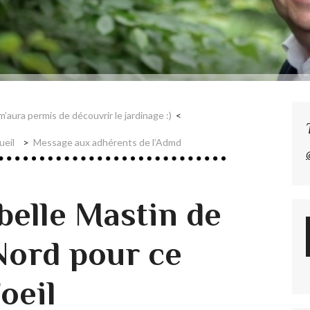
’aura permis de découvrir le jardinage :)
ueil
Message aux adhérents de l’Admd
belle Mastin de
 Nord pour ce
’oeil