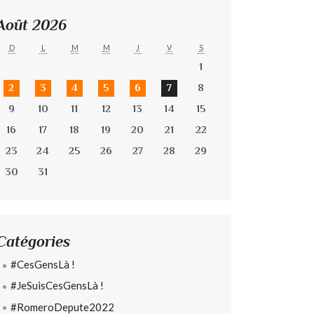
Août 2026
D
L
M
M
J
V
S
1
2
3
4
5
6
7
8
9
10
11
12
13
14
15
16
17
18
19
20
21
22
23
24
25
26
27
28
29
30
31
Catégories
#CesGensLà !
#JeSuisCesGensLà !
#RomeroDepute2022