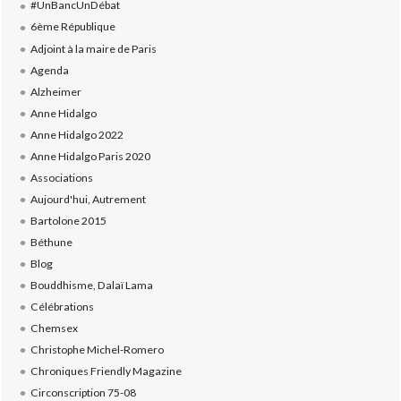
#UnBancUnDébat
6ème République
Adjoint à la maire de Paris
Agenda
Alzheimer
Anne Hidalgo
Anne Hidalgo 2022
Anne Hidalgo Paris 2020
Associations
Aujourd'hui, Autrement
Bartolone 2015
Béthune
Blog
Bouddhisme, Dalaï Lama
Célébrations
Chemsex
Christophe Michel-Romero
Chroniques Friendly Magazine
Circonscription 75-08