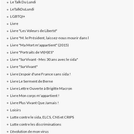
Le Talk Du Lundi
LeTalkDuLundi
LGBTQI+
Livre
Livre "Les Voleurs de Liberté"
Livre "M. le Président, laissez-nous mourir dans l
Livre "Ma Mort m'appartient" (2015)
Livre "Portraits de VI(H)ES"
Livre "SurVivant - Mes 30 ans avec le sida"
Livre "SurVivant"
Livre L'espoir d'une France sans sida !
Livre Le Serment de Berne
Livre Lettre Ouverte à Brigitte Macron
Livre Mon corps m'appartient !
Livre Plus Vivant Que Jamais !
Loisirs
Lutte contre le sida, ELCS, CNS et CRIPS
Lutte contre les discriminations
L'évolution de mon virus