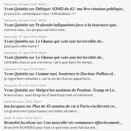
dimanche 28
juin 2026
16h39
Yvan Quintin
sur
Délégué ADMD du 62 : ma 1ère réunion publique...
je suis très contentpour vous ! félicitations !!!
dimanche 28
juin 2026
16h36
Yvan Quintin
sur
Profonde indignation face à la tournure que...
comme vous, ces propos me hérissent.
dimanche 07
juin 2026
16h26
Yvan Quintin
sur
Le Ghana qui vote une loi terrible de...
pourquoi cette haine ?
dimanche 07
juin 2026
16h24
Yvan Quintin
sur
Le Ghana qui vote une loi terrible de...
véritable chasse aux sorcières ! pire que dans les temps...
dimanche 07
juin 2026
16h21
Yvan Quintin
sur
Comme moi, Soutenez le Docteur Peillon et...
je signe bien volontiers, car la vie de chacun appartient...
dimanche 19
avril 2026
17h41
Yvan Quintin
sur
Malgré les soutiens de Poutine, Trump et Le...
bravo à tous, aux Hongrois d'abord qui sont su comment...
lundi 30
mars 2026
01h27
Jan Jacques
sur
Plus de 45 années de vie à Paris s’achèvent ce...
Un grand merci pour toutes vos luttes et votre...
lundi 23
mars 2026
13h35
Brunelet Jocelyne
sur
Une nouvelle vie commence effectivement....
Bravo Mr ROMERO pour tout ce que vous avez fait durant...