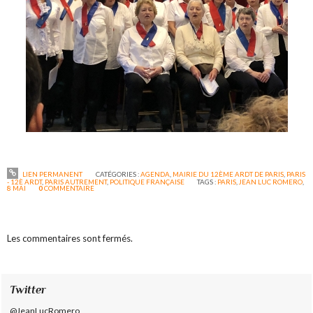
LIEN PERMANENT
CATÉGORIES :
AGENDA
,
MAIRIE DU 12ÈME ARDT DE PARIS
,
PARIS
- 12È ARDT
,
PARIS AUTREMENT
,
POLITIQUE FRANÇAISE
TAGS :
PARIS
,
JEAN LUC ROMERO
,
8 MAI
0
COMMENTAIRE
Les commentaires sont fermés.
Twitter
@JeanLucRomero