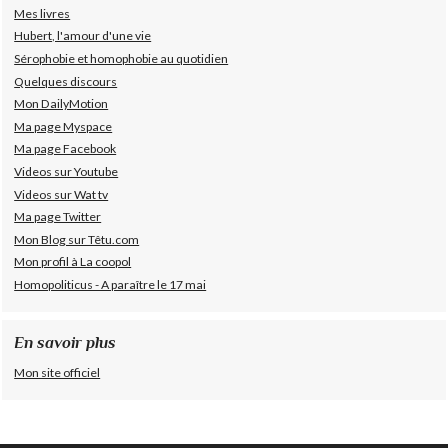
Mes livres
Hubert, l'amour d'une vie
Sérophobie et homophobie au quotidien
Quelques discours
Mon DailyMotion
Ma page Myspace
Ma page Facebook
Videos sur Youtube
Videos sur Wat tv
Ma page Twitter
Mon Blog sur Têtu.com
Mon profil à La coopol
Homopoliticus - A paraître le 17 mai
En savoir plus
Mon site officiel