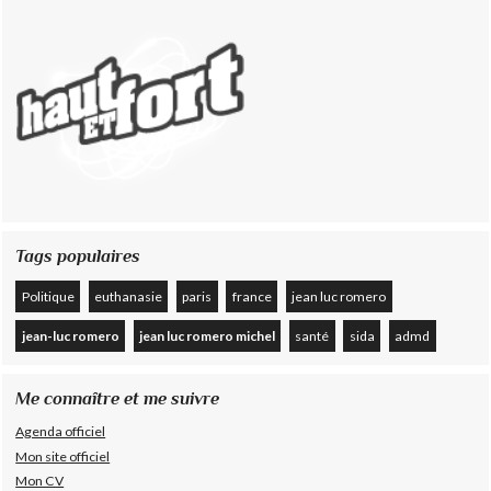
Tags populaires
Politique
euthanasie
paris
france
jean luc romero
jean-luc romero
jean luc romero michel
santé
sida
admd
Me connaître et me suivre
Agenda officiel
Mon site officiel
Mon CV