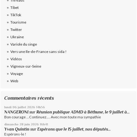
Threads
Tibet
TikTok
Tourisme
Twitter
Ukraine
Variole du singe
Vers une Ile-de-France sans sida !
Vidéos
Vigneux-sur-Seine
Voyage
Web
Commentaires récents
lundi 06
juillet 2026
14h56
NANGERONI
sur
Réunion publique ADMD à Béthune, le 9 juillet à...
Bon courage ...Continuez.... Avec mon toute ma sympathie
dimanche 28
juin 2026
16h41
Yvan Quintin
sur
Espérons que le 15 juillet, nos députés...
Espérons-le !