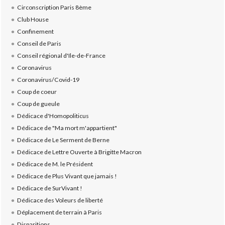
Circonscription Paris 8ème
Club House
Confinement
Conseil de Paris
Conseil régional d'Ile-de-France
Coronavirus
Coronavirus/Covid-19
Coup de coeur
Coup de gueule
Dédicace d'Homopoliticus
Dédicace de "Ma mort m'appartient"
Dédicace de Le Serment de Berne
Dédicace de Lettre Ouverte à Brigitte Macron
Dédicace de M. le Président
Dédicace de Plus Vivant que jamais !
Dédicace de SurVivant !
Dédicace des Voleurs de liberté
Déplacement de terrain à Paris
Disparitions