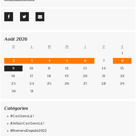
Août 2026
D
L
M
M
J
V
S
1
2
3
4
5
6
7
8
9
10
11
12
13
14
15
16
17
18
19
20
21
22
23
24
25
26
27
28
29
30
31
Catégories
#CesGensLà !
#JeSuisCesGensLà !
#RomeroDepute2022