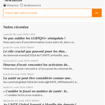
Newsletter
S'inscrire
Se désinscrire
Notes récentes
samedi 08
août 2026
17h11
Ne pas oublier les LGBTQIA+ sénégalais !
Nous passons d’une information à une autre et, dans ce...
jeudi 06
août 2026
00h05
Le rôle crucial que peuvent jouer les élus...
Au Sommet mondial 2026 de l’UNITE à Manille, aux...
mercredi 05
août 2026
00h05
Heureux d’avoir rencontré les activistes de...
Heureux d’avoir rencontré, à l’occasion du sommet de...
mardi 04
août 2026
10h25
La santé ne peut être considérée comme une...
Au sommet global 2026 de Unite (@UNITE_MPNetwork ) à...
lundi 03
août 2026
08h13
« Combler le fossé en matière de santé : le...
« Combler le fossé en matière...
dimanche 02
août 2026
00h05
Au UNIT& Global Summit à Manille dès demain !