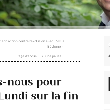
 son action contre l'exclusion avec EMIE à
Béthune
Page d'accueil
Une pause ...
s-nous pour
undi sur la fin