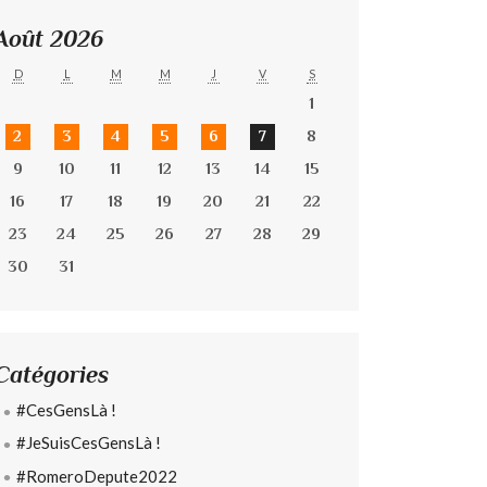
Août 2026
D
L
M
M
J
V
S
1
2
3
4
5
6
7
8
9
10
11
12
13
14
15
16
17
18
19
20
21
22
23
24
25
26
27
28
29
30
31
Catégories
#CesGensLà !
#JeSuisCesGensLà !
#RomeroDepute2022