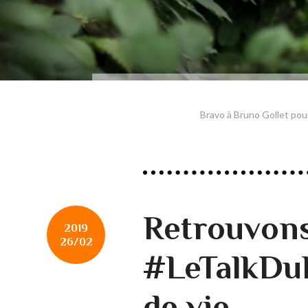
Bravo à Bruno Gollet pour
Retrouvon
2019
26/02
#LeTalkDuL
de vie