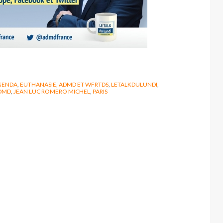
GENDA
,
EUTHANASIE, ADMD ET WFRTDS
,
LETALKDULUNDI
,
DMD
,
JEAN LUC ROMERO MICHEL
,
PARIS