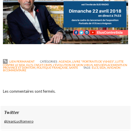
LIEN PERMANENT
CATÉGORIES :
AGENDA
,
LIVRE "PORTRAITS DE VI(H)ES"
,
LUTTE
CONTRE LE SIDA, ELCS, CNS ET CRIPS
,
L'ÉVOLUTION DE MON VIRUS
,
MES DÉPLACEMENTS EN
PROVINCE ET DOM-TOM
,
POLITIQUE FRANÇAISE
,
SANTÉ
TAGS :
ELCS
,
SIDA
,
AVIGNON
0
COMMENTAIRE
Les commentaires sont fermés.
Twitter
@JeanLucRomero