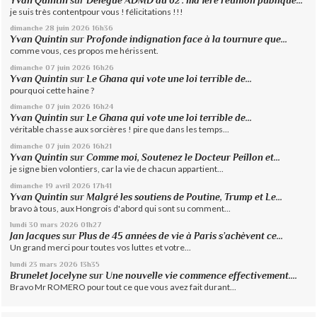
Yvan Quintin
sur
Délégué ADMD du 62 : ma 1ère réunion publique...
je suis très contentpour vous ! félicitations !!!
dimanche 28
juin 2026
16h36
Yvan Quintin
sur
Profonde indignation face à la tournure que...
comme vous, ces propos me hérissent.
dimanche 07
juin 2026
16h26
Yvan Quintin
sur
Le Ghana qui vote une loi terrible de...
pourquoi cette haine ?
dimanche 07
juin 2026
16h24
Yvan Quintin
sur
Le Ghana qui vote une loi terrible de...
véritable chasse aux sorcières ! pire que dans les temps...
dimanche 07
juin 2026
16h21
Yvan Quintin
sur
Comme moi, Soutenez le Docteur Peillon et...
je signe bien volontiers, car la vie de chacun appartient...
dimanche 19
avril 2026
17h41
Yvan Quintin
sur
Malgré les soutiens de Poutine, Trump et Le...
bravo à tous, aux Hongrois d'abord qui sont su comment...
lundi 30
mars 2026
01h27
Jan Jacques
sur
Plus de 45 années de vie à Paris s’achèvent ce...
Un grand merci pour toutes vos luttes et votre...
lundi 23
mars 2026
13h35
Brunelet Jocelyne
sur
Une nouvelle vie commence effectivement....
Bravo Mr ROMERO pour tout ce que vous avez fait durant...