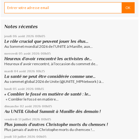
Notes récentes
jeudi 06
août 2026
00h05
Le rôle crucial que peuvent jouer les élus...
Au Sommet mondial 2026 de l’UNITE à Manille, aux...
mercredi 05
août 2026
00h05
Heureux d’avoir rencontré les activistes de...
Heureux d’avoir rencontré, à l’occasion du sommet de...
mardi 04
août 2026
10h25
La santé ne peut être considérée comme une...
Au sommet global 2026 de Unite (@UNITE_MPNetwork ) à...
lundi 03
août 2026
08h13
« Combler le fossé en matière de santé : le...
« Combler le fossé en matière...
dimanche 02
août 2026
00h05
Au UNIT& Global Summit à Manille dès demain !
vendredi 31
juillet 2026
00h05
Plus jamais d'autres Christophe morts du chemsex !
Plus jamais d'autres Christophe morts du chemsex !...
jeudi 30
juillet 2026
00h05