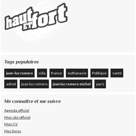
Tags populaires
jean-luc romero
sida
france
euthanasie
Politique
santé
admd
jean luc romero
jean luc romero michel
paris
Me connaître et me suivre
Agenda officiel
Mon site officiel
Mon CV
Mes livres