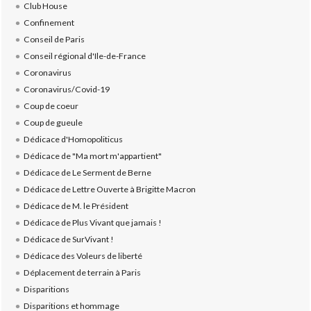
Club House
Confinement
Conseil de Paris
Conseil régional d'Ile-de-France
Coronavirus
Coronavirus/Covid-19
Coup de coeur
Coup de gueule
Dédicace d'Homopoliticus
Dédicace de "Ma mort m'appartient"
Dédicace de Le Serment de Berne
Dédicace de Lettre Ouverte à Brigitte Macron
Dédicace de M. le Président
Dédicace de Plus Vivant que jamais !
Dédicace de SurVivant !
Dédicace des Voleurs de liberté
Déplacement de terrain à Paris
Disparitions
Disparitions et hommage