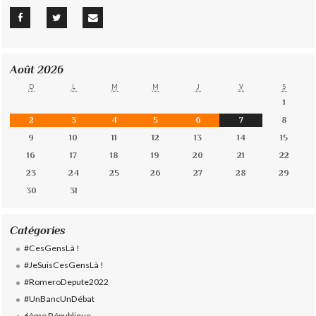
Août 2026
D
L
M
M
J
V
S
1
2
3
4
5
6
7
8
9
10
11
12
13
14
15
16
17
18
19
20
21
22
23
24
25
26
27
28
29
30
31
Catégories
#CesGensLà !
#JeSuisCesGensLà !
#RomeroDepute2022
#UnBancUnDébat
6ème République