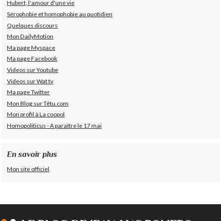
Hubert, l'amour d'une vie
Sérophobie et homophobie au quotidien
Quelques discours
Mon DailyMotion
Ma page Myspace
Ma page Facebook
Videos sur Youtube
Videos sur Wat tv
Ma page Twitter
Mon Blog sur Têtu.com
Mon profil à La coopol
Homopoliticus - A paraître le 17 mai
En savoir plus
Mon site officiel