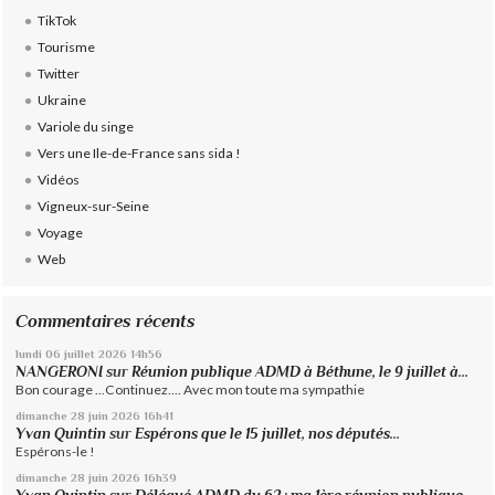
TikTok
Tourisme
Twitter
Ukraine
Variole du singe
Vers une Ile-de-France sans sida !
Vidéos
Vigneux-sur-Seine
Voyage
Web
Commentaires récents
lundi 06
juillet 2026
14h56
NANGERONI
sur
Réunion publique ADMD à Béthune, le 9 juillet à...
Bon courage ...Continuez.... Avec mon toute ma sympathie
dimanche 28
juin 2026
16h41
Yvan Quintin
sur
Espérons que le 15 juillet, nos députés...
Espérons-le !
dimanche 28
juin 2026
16h39