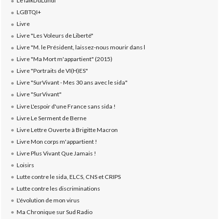
LeTalkDuLundi
LGBTQI+
Livre
Livre "Les Voleurs de Liberté"
Livre "M. le Président, laissez-nous mourir dans l
Livre "Ma Mort m'appartient" (2015)
Livre "Portraits de VI(H)ES"
Livre "SurVivant - Mes 30 ans avec le sida"
Livre "SurVivant"
Livre L'espoir d'une France sans sida !
Livre Le Serment de Berne
Livre Lettre Ouverte à Brigitte Macron
Livre Mon corps m'appartient !
Livre Plus Vivant Que Jamais !
Loisirs
Lutte contre le sida, ELCS, CNS et CRIPS
Lutte contre les discriminations
L'évolution de mon virus
Ma Chronique sur Sud Radio