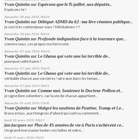
Yvan Quintin
sur
Espérons que le 15 juillet, nos députés...
Espérons-le !
dimanche 28
juin 2026
16h39
Yvan Quintin
sur
Délégué ADMD du 62 : ma 1ère réunion publique...
je suis très contentpour vous ! félicitations !!!
dimanche 28
juin 2026
16h36
Yvan Quintin
sur
Profonde indignation face à la tournure que...
comme vous, ces propos me hérissent.
dimanche 07
juin 2026
16h26
Yvan Quintin
sur
Le Ghana qui vote une loi terrible de...
pourquoi cette haine ?
dimanche 07
juin 2026
16h24
Yvan Quintin
sur
Le Ghana qui vote une loi terrible de...
véritable chasse aux sorcières ! pire que dans les temps...
dimanche 07
juin 2026
16h21
Yvan Quintin
sur
Comme moi, Soutenez le Docteur Peillon et...
je signe bien volontiers, car la vie de chacun appartient...
dimanche 19
avril 2026
17h41
Yvan Quintin
sur
Malgré les soutiens de Poutine, Trump et Le...
bravo à tous, aux Hongrois d'abord qui sont su comment...
lundi 30
mars 2026
01h27
Jan Jacques
sur
Plus de 45 années de vie à Paris s’achèvent ce...
Un grand merci pour toutes vos luttes et votre...
lundi 23
mars 2026
13h35