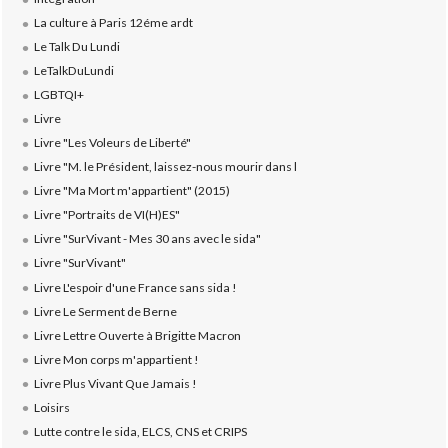
La culture à Paris 12éme ardt
Le Talk Du Lundi
LeTalkDuLundi
LGBTQI+
Livre
Livre "Les Voleurs de Liberté"
Livre "M. le Président, laissez-nous mourir dans l
Livre "Ma Mort m'appartient" (2015)
Livre "Portraits de VI(H)ES"
Livre "SurVivant - Mes 30 ans avec le sida"
Livre "SurVivant"
Livre L'espoir d'une France sans sida !
Livre Le Serment de Berne
Livre Lettre Ouverte à Brigitte Macron
Livre Mon corps m'appartient !
Livre Plus Vivant Que Jamais !
Loisirs
Lutte contre le sida, ELCS, CNS et CRIPS