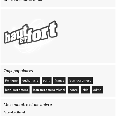
Tags populaires
Politique
euthanasie
paris
france
jean luc romero
jean-luc romero
jean luc romero michel
santé
sida
admd
Me connaître et me suivre
Agenda officiel