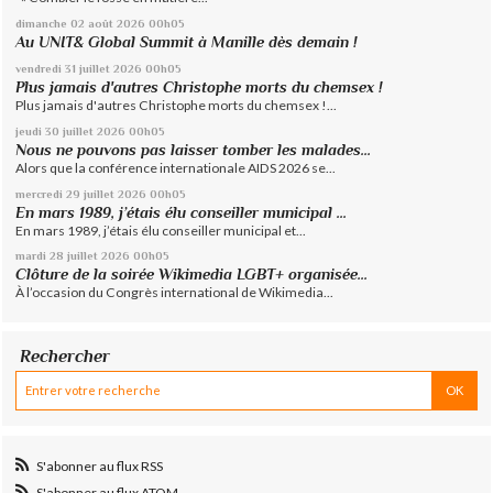
dimanche 02
août 2026
00h05
Au UNIT& Global Summit à Manille dès demain !
vendredi 31
juillet 2026
00h05
Plus jamais d'autres Christophe morts du chemsex !
Plus jamais d'autres Christophe morts du chemsex !...
jeudi 30
juillet 2026
00h05
Nous ne pouvons pas laisser tomber les malades...
Alors que la conférence internationale AIDS 2026 se...
mercredi 29
juillet 2026
00h05
En mars 1989, j’étais élu conseiller municipal ...
En mars 1989, j’étais élu conseiller municipal et...
mardi 28
juillet 2026
00h05
Clôture de la soirée Wikimedia LGBT+ organisée...
À l’occasion du Congrès international de Wikimedia...
Rechercher
S'abonner au flux RSS
S'abonner au flux ATOM