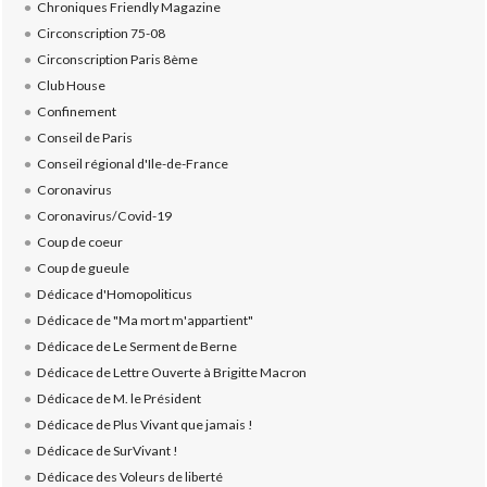
Chroniques Friendly Magazine
Circonscription 75-08
Circonscription Paris 8ème
Club House
Confinement
Conseil de Paris
Conseil régional d'Ile-de-France
Coronavirus
Coronavirus/Covid-19
Coup de coeur
Coup de gueule
Dédicace d'Homopoliticus
Dédicace de "Ma mort m'appartient"
Dédicace de Le Serment de Berne
Dédicace de Lettre Ouverte à Brigitte Macron
Dédicace de M. le Président
Dédicace de Plus Vivant que jamais !
Dédicace de SurVivant !
Dédicace des Voleurs de liberté