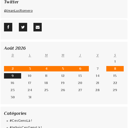
Twitter
@JeanLucRomero
Août 2026
D
L
M
M
J
V
S
1
2
3
4
5
6
7
8
9
10
11
12
13
14
15
16
17
18
19
20
21
22
23
24
25
26
27
28
29
30
31
Catégories
#CesGensLà !
#JeSuisCesGensLà !