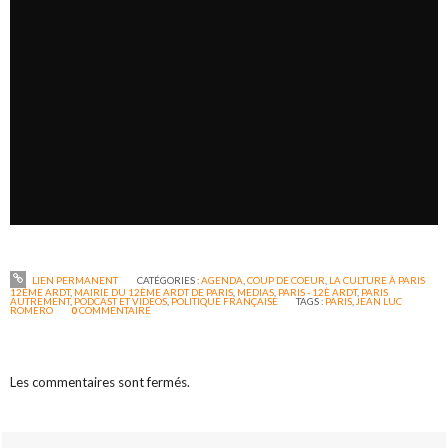
LIEN PERMANENT
CATÉGORIES :
AGENDA
,
COUP DE COEUR
,
LA CULTURE À PARIS
12ÉME ARDT
,
MAIRIE DU 12ÈME ARDT DE PARIS
,
MEDIAS
,
PARIS - 12È ARDT
,
PARIS
AUTREMENT
,
PODCAST ET VIDEOS
,
POLITIQUE FRANÇAISE
TAGS :
PARIS
,
JEAN LUC
ROMERO
0
COMMENTAIRE
Les commentaires sont fermés.