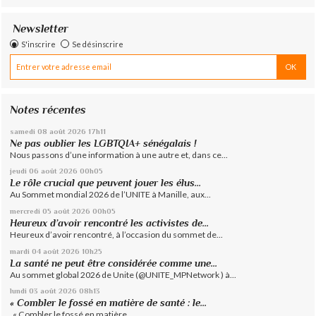
Newsletter
S'inscrire
Se désinscrire
Notes récentes
samedi 08
août 2026
17h11
Ne pas oublier les LGBTQIA+ sénégalais !
Nous passons d’une information à une autre et, dans ce...
jeudi 06
août 2026
00h05
Le rôle crucial que peuvent jouer les élus...
Au Sommet mondial 2026 de l’UNITE à Manille, aux...
mercredi 05
août 2026
00h05
Heureux d’avoir rencontré les activistes de...
Heureux d’avoir rencontré, à l’occasion du sommet de...
mardi 04
août 2026
10h25
La santé ne peut être considérée comme une...
Au sommet global 2026 de Unite (@UNITE_MPNetwork ) à...
lundi 03
août 2026
08h13
« Combler le fossé en matière de santé : le...
« Combler le fossé en matière...