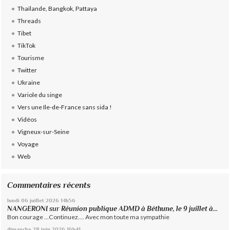
Thaïlande, Bangkok, Pattaya
Threads
Tibet
TikTok
Tourisme
Twitter
Ukraine
Variole du singe
Vers une Ile-de-France sans sida !
Vidéos
Vigneux-sur-Seine
Voyage
Web
Commentaires récents
lundi 06
juillet 2026
14h56
NANGERONI
sur
Réunion publique ADMD à Béthune, le 9 juillet à...
Bon courage ...Continuez.... Avec mon toute ma sympathie
dimanche 28
juin 2026
16h41