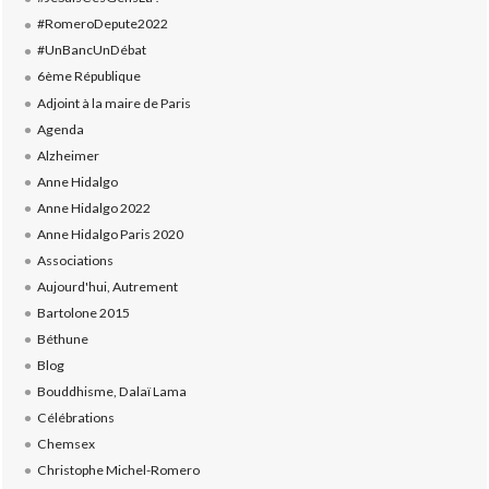
#RomeroDepute2022
#UnBancUnDébat
6ème République
Adjoint à la maire de Paris
Agenda
Alzheimer
Anne Hidalgo
Anne Hidalgo 2022
Anne Hidalgo Paris 2020
Associations
Aujourd'hui, Autrement
Bartolone 2015
Béthune
Blog
Bouddhisme, Dalaï Lama
Célébrations
Chemsex
Christophe Michel-Romero