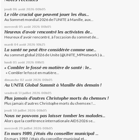
jeudi 06
août 2026
00h05
Le rôle crucial que peuvent jouer les élus...
Au Sommet mondial 2026 de l’UNITE à Manille, aux...
mercredi 05
août 2026
00h05
Heureux d’avoir rencontré les activistes de...
Heureux d’avoir rencontré, à l’occasion du sommet de...
mardi 04
août 2026
10h25
La santé ne peut être considérée comme une...
Au sommet global 2026 de Unite (@UNITE_MPNetwork ) à...
lundi 03
août 2026
08h13
« Combler le fossé en matière de santé : le...
« Combler le fossé en matière...
dimanche 02
août 2026
00h05
Au UNIT& Global Summit à Manille dès demain !
vendredi 31
juillet 2026
00h05
Plus jamais d'autres Christophe morts du chemsex !
Plus jamais d'autres Christophe morts du chemsex !...
jeudi 30
juillet 2026
00h05
Nous ne pouvons pas laisser tomber les malades...
Alors que la conférence internationale AIDS 2026 se...
mercredi 29
juillet 2026
00h05
En mars 1989, j’étais élu conseiller municipal ...
En mars 1989, j’étais élu conseiller municipal et...