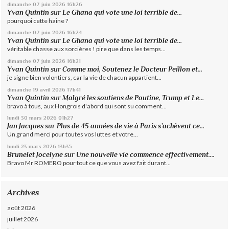
dimanche 07
juin 2026
16h26
Yvan Quintin
sur
Le Ghana qui vote une loi terrible de...
pourquoi cette haine ?
dimanche 07
juin 2026
16h24
Yvan Quintin
sur
Le Ghana qui vote une loi terrible de...
véritable chasse aux sorcières ! pire que dans les temps...
dimanche 07
juin 2026
16h21
Yvan Quintin
sur
Comme moi, Soutenez le Docteur Peillon et...
je signe bien volontiers, car la vie de chacun appartient...
dimanche 19
avril 2026
17h41
Yvan Quintin
sur
Malgré les soutiens de Poutine, Trump et Le...
bravo à tous, aux Hongrois d'abord qui sont su comment...
lundi 30
mars 2026
01h27
Jan Jacques
sur
Plus de 45 années de vie à Paris s’achèvent ce...
Un grand merci pour toutes vos luttes et votre...
lundi 23
mars 2026
13h35
Brunelet Jocelyne
sur
Une nouvelle vie commence effectivement....
Bravo Mr ROMERO pour tout ce que vous avez fait durant...
Archives
août 2026
juillet 2026