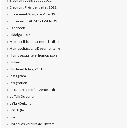
Elections Législatives 2022
Elections Présidentielles 2022
Emmanuel Grégoire Paris 12
Euthanasie, ADMD et WFRtDS
Facebook
Hidalgo 2014
Homopoliticus - Comme ils disent
Homopoliticus, le Documentaire
Homosexualité et homophobie
Hubert
Huchon/Hidalgo 2010
Instagram
Intégration
La culture à Paris 12éme ardt
Le Talk Du Lundi
LeTalkDuLundi
LGBTQI+
Livre
Livre "Les Voleurs de Liberté"