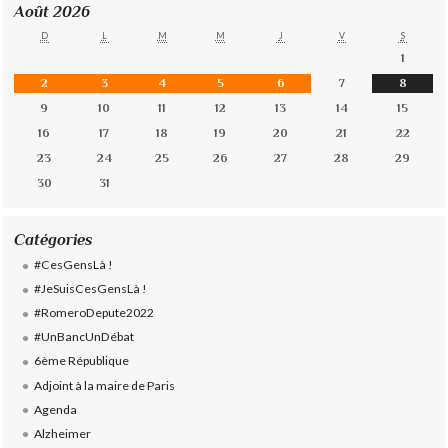
Août 2026
D
L
M
M
J
V
S
1
2
3
4
5
6
7
8
9
10
11
12
13
14
15
16
17
18
19
20
21
22
23
24
25
26
27
28
29
30
31
Catégories
#CesGensLà !
#JeSuisCesGensLà !
#RomeroDepute2022
#UnBancUnDébat
6ème République
Adjoint à la maire de Paris
Agenda
Alzheimer