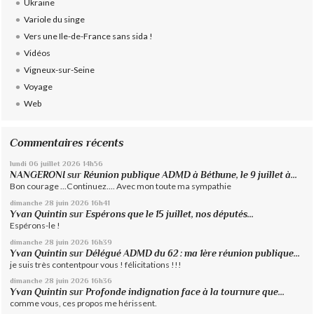
Ukraine
Variole du singe
Vers une Ile-de-France sans sida !
Vidéos
Vigneux-sur-Seine
Voyage
Web
Commentaires récents
lundi 06
juillet 2026
14h56
NANGERONI
sur
Réunion publique ADMD à Béthune, le 9 juillet à...
Bon courage ...Continuez.... Avec mon toute ma sympathie
dimanche 28
juin 2026
16h41
Yvan Quintin
sur
Espérons que le 15 juillet, nos députés...
Espérons-le !
dimanche 28
juin 2026
16h39
Yvan Quintin
sur
Délégué ADMD du 62 : ma 1ère réunion publique...
je suis très contentpour vous ! félicitations !!!
dimanche 28
juin 2026
16h36
Yvan Quintin
sur
Profonde indignation face à la tournure que...
comme vous, ces propos me hérissent.