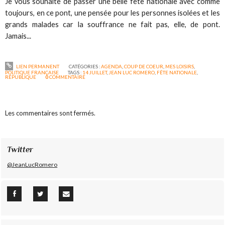
Je vous souhaite de passer une belle fête nationale avec comme
toujours, en ce pont, une pensée pour les personnes isolées et les
grands malades car la souffrance ne fait pas, elle, de pont.
Jamais...
LIEN PERMANENT
CATÉGORIES :
AGENDA
,
COUP DE COEUR
,
MES LOISIRS
,
POLITIQUE FRANÇAISE
TAGS :
14 JUILLET
,
JEAN LUC ROMERO
,
FÊTE NATIONALE
,
RÉPUBLIQUE
0
COMMENTAIRE
Les commentaires sont fermés.
Twitter
@JeanLucRomero