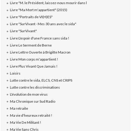
Livre "M. le Président, laissez-nous mourir dans l
Livre "Ma Mort m'appartient" (2015)
Livre "Portraits de VI(H)ES"
Livre "SurVivant - Mes 30 ans avec le sida"
Livre "SurVivant"
Livre L'espoir d'une France sans sida !
Livre Le Serment de Berne
Livre Lettre Ouverte à Brigitte Macron
Livre Mon corps m'appartient !
Livre Plus Vivant Que Jamais !
Loisirs
Lutte contre le sida, ELCS, CNS et CRIPS
Lutte contre les discriminations
L'évolution de mon virus
Ma Chronique sur Sud Radio
Ma retraite
Ma vie d'heureux retraité !
Ma Vie De Militant !
Ma Vie Sans Chris