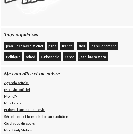
Tags populaires
jean luc romero michel
paris
france
sida
jean luc romero
Politique
admd
euthanasie
santé
jean-luc romero
Me connaître et me suivre
Agenda officiel
Mon site officiel
Mon CV
Mes livres
Hubert, l'amour d'une vie
Sérophobie et homophobie au quotidien
Quelques discours
Mon DailyMotion