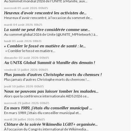
Au Sommet mondial 2026 de l’UNITE à Manille, aux...
mercredi 05
août 2026
00h05
Heureux d’avoir rencontré les activistes de...
Heureux d’avoir rencontré, à l’occasion du sommet de...
mardi 04
août 2026
10h25
La santé ne peut être considérée comme une...
Au sommet global 2026 de Unite (@UNITE_MPNetwork ) à...
lundi 03
août 2026
08h13
« Combler le fossé en matière de santé : le...
« Combler le fossé en matière...
dimanche 02
août 2026
00h05
Au UNIT& Global Summit à Manille dès demain !
vendredi 31
juillet 2026
00h05
Plus jamais d'autres Christophe morts du chemsex !
Plus jamais d'autres Christophe morts du chemsex !...
jeudi 30
juillet 2026
00h05
Nous ne pouvons pas laisser tomber les malades...
Alors que la conférence internationale AIDS 2026 se...
mercredi 29
juillet 2026
00h05
En mars 1989, j’étais élu conseiller municipal ...
En mars 1989, j’étais élu conseiller municipal et...
mardi 28
juillet 2026
00h05
Clôture de la soirée Wikimedia LGBT+ organisée...
À l’occasion du Congrès international de Wikimedia...