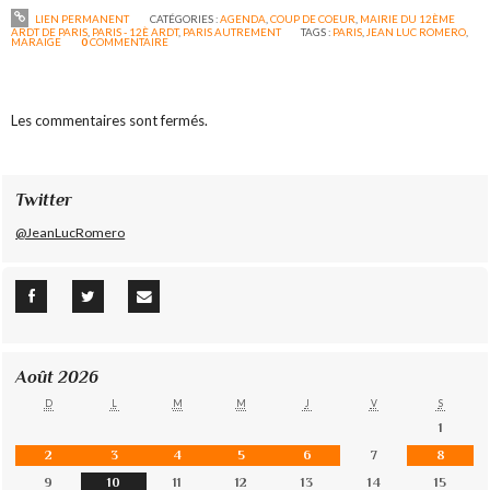
LIEN PERMANENT
CATÉGORIES :
AGENDA
,
COUP DE COEUR
,
MAIRIE DU 12ÈME
ARDT DE PARIS
,
PARIS - 12È ARDT
,
PARIS AUTREMENT
TAGS :
PARIS
,
JEAN LUC ROMERO
,
MARAIGE
0
COMMENTAIRE
Les commentaires sont fermés.
Twitter
@JeanLucRomero
Août 2026
D
L
M
M
J
V
S
1
2
3
4
5
6
7
8
9
10
11
12
13
14
15