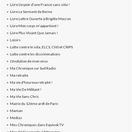
Livre L'espoir d'une France sans sida !
Livre Le Serment de Berne
Livre Lettre Ouverte à Brigitte Macron
Livre Mon corps m'appartient !
Livre Plus Vivant Que Jamais !
Loisirs
Lutte contre le sida, ELCS, CNS et CRIPS
Lutte contre les discriminations
L'évolution de mon virus
Ma Chronique sur Sud Radio
Ma retraite
Ma vie d'heureux retraité !
Ma Vie De Militant !
Ma Vie Sans Chris
Mairie du 12ème ardt de Paris
Maman
Medias
Mes Chroniques dans Equivok TV
Mes déplacements à l'étranger