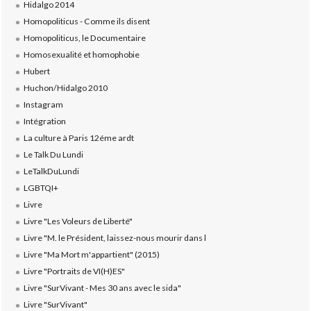
Hidalgo 2014
Homopoliticus - Comme ils disent
Homopoliticus, le Documentaire
Homosexualité et homophobie
Hubert
Huchon/Hidalgo 2010
Instagram
Intégration
La culture à Paris 12éme ardt
Le Talk Du Lundi
LeTalkDuLundi
LGBTQI+
Livre
Livre "Les Voleurs de Liberté"
Livre "M. le Président, laissez-nous mourir dans l
Livre "Ma Mort m'appartient" (2015)
Livre "Portraits de VI(H)ES"
Livre "SurVivant - Mes 30 ans avec le sida"
Livre "SurVivant"