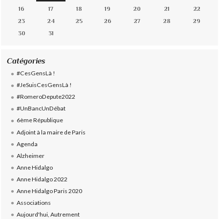
16
17
18
19
20
21
22
23
24
25
26
27
28
29
30
31
Catégories
#CesGensLà !
#JeSuisCesGensLà !
#RomeroDepute2022
#UnBancUnDébat
6ème République
Adjoint à la maire de Paris
Agenda
Alzheimer
Anne Hidalgo
Anne Hidalgo 2022
Anne Hidalgo Paris 2020
Associations
Aujourd'hui, Autrement