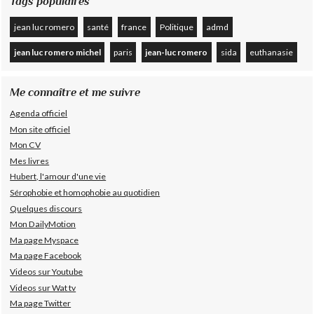
Tags populaires
jean luc romero
santé
france
Politique
admd
jean luc romero michel
paris
jean-luc romero
sida
euthanasie
Me connaître et me suivre
Agenda officiel
Mon site officiel
Mon CV
Mes livres
Hubert, l'amour d'une vie
Sérophobie et homophobie au quotidien
Quelques discours
Mon DailyMotion
Ma page Myspace
Ma page Facebook
Videos sur Youtube
Videos sur Wat tv
Ma page Twitter