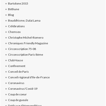
Bartolone 2015
Béthune
Blog
Bouddhisme, Dalaï Lama
Célébrations
Chemsex
Christophe Michel-Romero
Chroniques Friendly Magazine
Circonscription 75-08
Circonscription Paris 8ème
Club House
Confinement
Conseil de Paris
Conseil régional d'Ile-de-France
Coronavirus
Coronavirus/Covid-19
Coup de coeur
Coup de gueule
Dédicace d'Homopoliticus