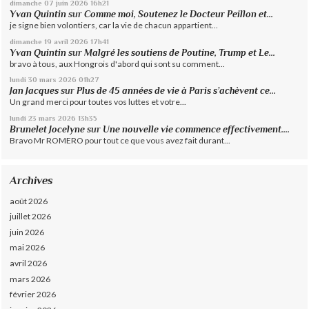
dimanche 07
juin 2026
16h21
Yvan Quintin
sur
Comme moi, Soutenez le Docteur Peillon et...
je signe bien volontiers, car la vie de chacun appartient...
dimanche 19
avril 2026
17h41
Yvan Quintin
sur
Malgré les soutiens de Poutine, Trump et Le...
bravo à tous, aux Hongrois d'abord qui sont su comment...
lundi 30
mars 2026
01h27
Jan Jacques
sur
Plus de 45 années de vie à Paris s’achèvent ce...
Un grand merci pour toutes vos luttes et votre...
lundi 23
mars 2026
13h35
Brunelet Jocelyne
sur
Une nouvelle vie commence effectivement....
Bravo Mr ROMERO pour tout ce que vous avez fait durant...
Archives
août 2026
juillet 2026
juin 2026
mai 2026
avril 2026
mars 2026
février 2026