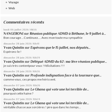
Voyage
Web
Commentaires récents
lundi 06
juillet 2026
14h56
NANGERONI
sur
Réunion publique ADMD à Béthune, le 9 juillet à...
Bon courage ...Continuez.... Avec mon toute ma sympathie
dimanche 28
juin 2026
16h41
Yvan Quintin
sur
Espérons que le 15 juillet, nos députés...
Espérons-le !
dimanche 28
juin 2026
16h39
Yvan Quintin
sur
Délégué ADMD du 62 : ma 1ère réunion publique...
je suis très contentpour vous ! félicitations !!!
dimanche 28
juin 2026
16h36
Yvan Quintin
sur
Profonde indignation face à la tournure que...
comme vous, ces propos me hérissent.
dimanche 07
juin 2026
16h26
Yvan Quintin
sur
Le Ghana qui vote une loi terrible de...
pourquoi cette haine ?
dimanche 07
juin 2026
16h24
Yvan Quintin
sur
Le Ghana qui vote une loi terrible de...
véritable chasse aux sorcières ! pire que dans les temps...